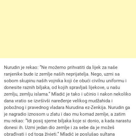
Nurudin je rekao: ”Ne možemo prihvatiti da lijek za naše
ranjenike bude iz zemlje naših neprijatelja. Nego, uzmi sa
sobom skupinu naših vojnika koji će obući civilnu uniformu i
donesite raznih biljaka, od kojih spravljaš lijekove, u našu
zemlju, zemlju islama.” Mladić je tako i učinio i nakon nekoliko
dana vratio se izvršivši naređenje velikog mudžahida i
pobožnog i pravednog vladara Nurudina ez-Zenkija. Nurudin ga
je nagradio iznosom u zlatu i dao mu komad zemlje, a zatim
mu rekao: ”Idi posij sjeme biljaka koje si donio, a kada narastu
donesi ih. Uzmi jedan dio zemlje i za sebe da je možeš
obrađivati i od toga živjeti.” Mladić je poslušao sultana