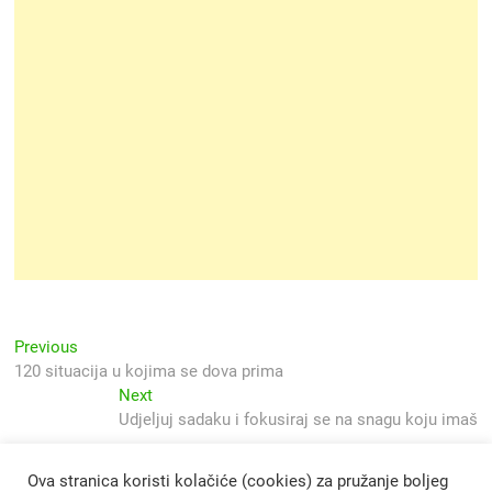
Navigacija
Previous
Previous
post:
120 situacija u kojima se dova prima
objava
Next
Next
post:
Udjeljuj sadaku i fokusiraj se na snagu koju imaš
Ova stranica koristi kolačiće (cookies) za pružanje boljeg