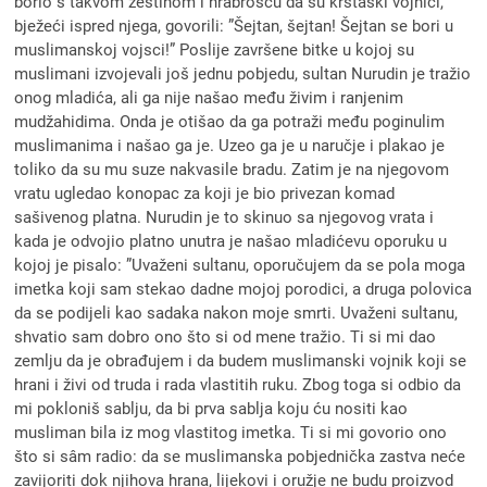
borio s takvom žestinom i hrabrošću da su krstaški vojnici,
bježeći ispred njega, govorili: ”Šejtan, šejtan! Šejtan se bori u
muslimanskoj vojsci!” Poslije završene bitke u kojoj su
muslimani izvojevali još jednu pobjedu, sultan Nurudin je tražio
onog mladića, ali ga nije našao među živim i ranjenim
mudžahidima. Onda je otišao da ga potraži među poginulim
muslimanima i našao ga je. Uzeo ga je u naručje i plakao je
toliko da su mu suze nakvasile bradu. Zatim je na njegovom
vratu ugledao konopac za koji je bio privezan komad
sašivenog platna. Nurudin je to skinuo sa njegovog vrata i
kada je odvojio platno unutra je našao mladićevu oporuku u
kojoj je pisalo: ”Uvaženi sultanu, oporučujem da se pola moga
imetka koji sam stekao dadne mojoj porodici, a druga polovica
da se podijeli kao sadaka nakon moje smrti. Uvaženi sultanu,
shvatio sam dobro ono što si od mene tražio. Ti si mi dao
zemlju da je obrađujem i da budem muslimanski vojnik koji se
hrani i živi od truda i rada vlastitih ruku. Zbog toga si odbio da
mi pokloniš sablju, da bi prva sablja koju ću nositi kao
musliman bila iz mog vlastitog imetka. Ti si mi govorio ono
što si sâm radio: da se muslimanska pobjednička zastva neće
zavijoriti dok njihova hrana, lijekovi i oružje ne budu proizvod