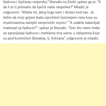
lijekova i liječenju ranjenika.” Nurudin ez-Zenki upitao ga je: ”A
da li bi ti prihvatio da liječiš naše ranjenike?” Mladić je
odgovorio: ”Allaha mi, zbog toga sam i došao kod vas. Ja
želim da moji grijesi budu oprošteni liječenjem rana koje su
muslimanima nanijeli nevjernički vojnici.” ”A odakle nabavljaš
materijal za lijekove?”, upitao je Nurudin. ”Ono što meni treba
za spravljanje lijekova i mehlema ima samo u oblastima koje
su pod kontrolom Biznatije, tj. kršćana”, odgovorio je mladić.