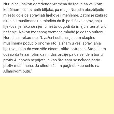
Nurudina i nakon određenog vremena došao je sa velikom
količinom raznovrsnih biljaka, pa mu je Nurudin obezbijedio
mjesto gdje će spravljati lijekove i mehleme. Zatim je izabrao
skupinu muslimanskih mladića da ih podučava spravljanju
lijekova, jer ako se njemu nešto dogodi da imaju alternativno
rješenje. Nakon izvjesnog vremena mladić je došao sultanu
Nurudinu i rekao mu: ”Uvaženi sultanu, ja sam skupinu
muslimana podučio onome što ja znam u vezi spravljanja
lijekova, tako da vam više nisam toliko potreban. Stoga sam
došao da te zamolim da mi daš oružje pa da se idem boriti
protiv Allahovih neprijatelja kao što sam se nekada borio
protiv muslimana. Ja silnom želim poginuti kao šehid na
Allahovom putu.”