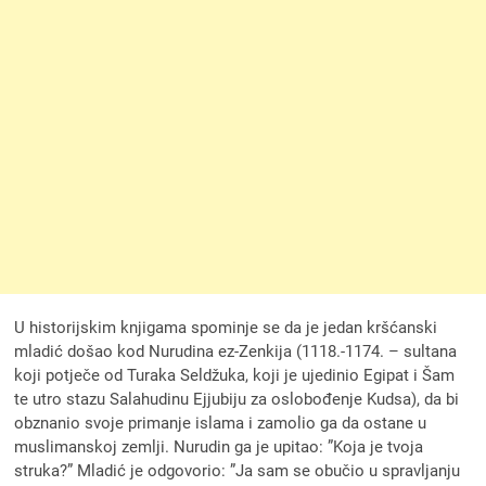
U historijskim knjigama spominje se da je jedan kršćanski
mladić došao kod Nurudina ez-Zenkija (1118.-1174. – sultana
koji potječe od Turaka Seldžuka, koji je ujedinio Egipat i Šam
te utro stazu Salahudinu Ejjubiju za oslobođenje Kudsa), da bi
obznanio svoje primanje islama i zamolio ga da ostane u
muslimanskoj zemlji. Nurudin ga je upitao: ”Koja je tvoja
struka?” Mladić je odgovorio: ”Ja sam se obučio u spravljanju