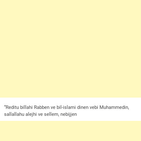
“Reditu billahi Rabben ve bil-islami dinen vebi Muhammedin,
sallallahu alejhi ve sellem, nebijjen