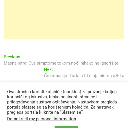
Navigacija
Previous
Previous
post:
Masna jetra: Ove simptome tokom noći nikako ne ignorišite
objava
Next
Next
post:
Čokomanija: Torta s tri sloja čistog užitka
Ova stranica koristi kolačiće (cookies) za pružanje boljeg
korisničkog iskustva, funkcionalnosti stranice i
prilagođavanja sustava oglašavanja. Nastavkom pregleda
portala slažete se sa korištenjem kolačića. Za nastavak
pregleda portala kliknite na “Slažem se”.
Do not sell my personal information
.