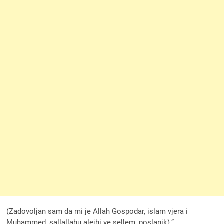
(Zadovoljan sam da mi je Allah Gospodar, islam vjera i
Muhammed, sallallahu alejhi ve sellem, poslanik).”