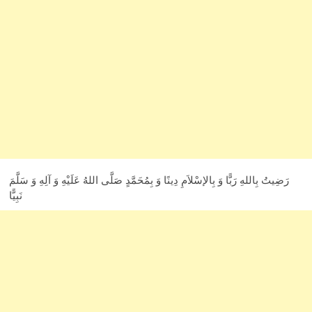
رَضِيتُ بِاللهِ رَبًّا وَ بِالإسْلاَمِ دِينًا وَ بِمُحَمَّدٍ صَلَّى اللهُ عَلَيْهِ وَ آلِهِ وَ سَلَّمَ
نَبِيًّا