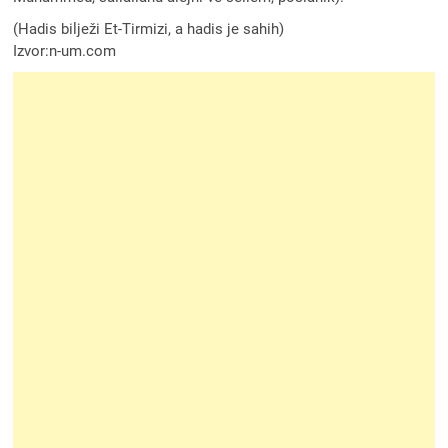
(Hadis bilježi Et-Tirmizi, a hadis je sahih)
Izvor:n-um.com