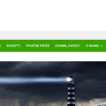
Svjetlo Islama
LAM – EDUKACIJA – AKTUELNOSTI
E
RECEPTI
POUČNE PRIČE
ZANIMLJIVOSTI
O NAMA