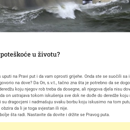
a poteškoće u životu?
as uputi na Pravi put i da vam oprosti grijehe. Onda ste se suočili sa
dgovorio na dove? Da On, s.v.t., tačno zna šta je potrebno da se dogo
io deredžu koju njegov rob treba da dosegne, ali njegova djela nisu 
 Onda on ustrajava tokom iskušenja sve dok ne dođe do deredže koju
Oni su dragocjeni i nadmašuju svaku borbu koju iskusimo na tom pu
bzira da li je toga svjestan ili nije.
olje šta radi. Nastavite da dovite i držite se Pravog puta.