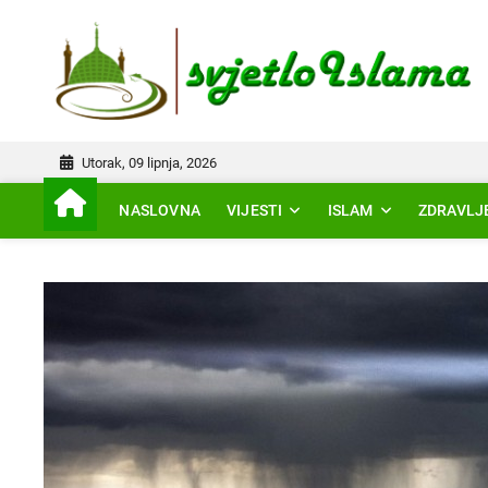
Skip
to
IS
content
Utorak, 09 lipnja, 2026
NASLOVNA
VIJESTI
ISLAM
ZDRAVLJ