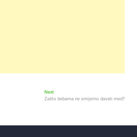
Next
Next
post:
Zašto bebama ne smijemo davati med?