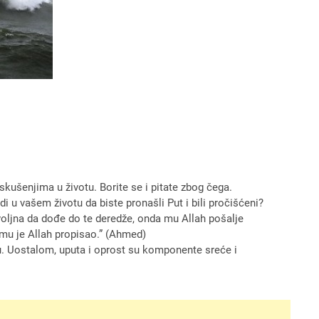
 iskušenjima u životu. Borite se i pitate zbog čega.
di u vašem životu da biste pronašli Put i bili pročišćeni?
dovoljna da dođe do te deredže, onda mu Allah pošalje
 mu je Allah propisao.” (Ahmed)
tu. Uostalom, uputa i oprost su komponente sreće i