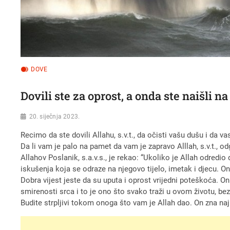
DOVE
Dovili ste za oprost, a onda ste naišli n
20. siječnja 2023.
Recimo da ste dovili Allahu, s.v.t., da očisti vašu dušu i da v
Da li vam je palo na pamet da vam je zapravo Alllah, s.v.t., o
Allahov Poslanik, s.a.v.s., je rekao: “Ukoliko je Allah odred
iskušenja koja se odraze na njegovo tijelo, imetak i djecu.
Dobra vijest jeste da su uputa i oprost vrijedni poteškoća. 
smirenosti srca i to je ono što svako traži u ovom životu, bez o
Budite strpljivi tokom onoga što vam je Allah dao. On zna najb