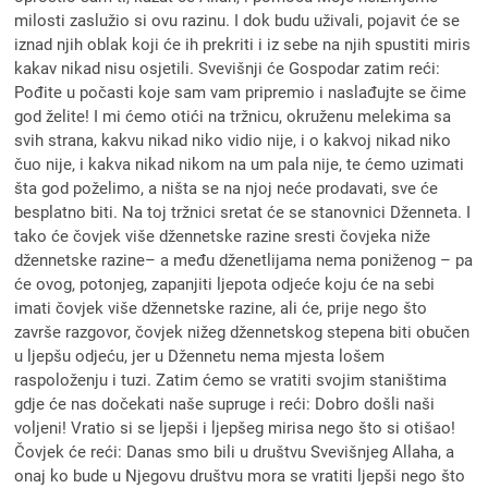
milosti zaslužio si ovu razinu. I dok budu uživali, pojavit će se
iznad njih oblak koji će ih prekriti i iz sebe na njih spustiti miris
kakav nikad nisu osjetili. Svevišnji će Gospodar zatim reći:
Pođite u počasti koje sam vam pripremio i naslađujte se čime
god želite! I mi ćemo otići na tržnicu, okruženu melekima sa
svih strana, kakvu nikad niko vidio nije, i o kakvoj nikad niko
čuo nije, i kakva nikad nikom na um pala nije, te ćemo uzimati
šta god poželimo, a ništa se na njoj neće prodavati, sve će
besplatno biti. Na toj tržnici sretat će se stanovnici Dženneta. I
tako će čovjek više džennetske razine sresti čovjeka niže
džennetske razine– a među dženetlijama nema poniženog – pa
će ovog, potonjeg, zapanjiti ljepota odjeće koju će na sebi
imati čovjek više džennetske razine, ali će, prije nego što
završe razgovor, čovjek nižeg džennetskog stepena biti obučen
u ljepšu odjeću, jer u Džennetu nema mjesta lošem
raspoloženju i tuzi. Zatim ćemo se vratiti svojim staništima
gdje će nas dočekati naše supruge i reći: Dobro došli naši
voljeni! Vratio si se ljepši i ljepšeg mirisa nego što si otišao!
Čovjek će reći: Danas smo bili u društvu Svevišnjeg Allaha, a
onaj ko bude u Njegovu društvu mora se vratiti ljepši nego što