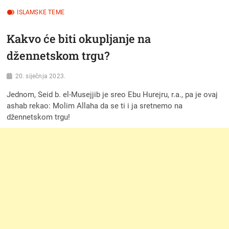
ISLAMSKE TEME
Kakvo će biti okupljanje na
džennetskom trgu?
20. siječnja 2023.
Jednom, Seid b. el-Musejjib je sreo Ebu Hurejru, r.a., pa je ovaj
ashab rekao: Molim Allaha da se ti i ja sretnemo na
džennetskom trgu!