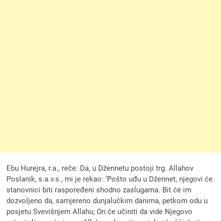
Ebu Hurejra, r.a., reče: Da, u Džennetu postoji trg. Allahov
Poslanik, s.a.v.s., mi je rekao: ‘Pošto uđu u Džennet, njegovi će
stanovnici biti raspoređeni shodno zaslugama. Bit će im
dozvoljeno da, samjereno dunjalučkim danima, petkom odu u
posjetu Svevišnjem Allahu; On će učiniti da vide Njegovo