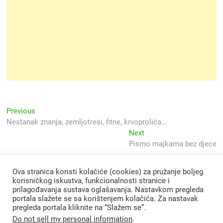
Navigacija
Previous
Previous
post:
Nestanak znanja, zemljotresi, fitne, krvoprolića…
objava
Next
Next
post:
Pismo majkama bez djece
Ova stranica koristi kolačiće (cookies) za pružanje boljeg
korisničkog iskustva, funkcionalnosti stranice i
prilagođavanja sustava oglašavanja. Nastavkom pregleda
portala slažete se sa korištenjem kolačića. Za nastavak
pregleda portala kliknite na “Slažem se”.
Do not sell my personal information
.