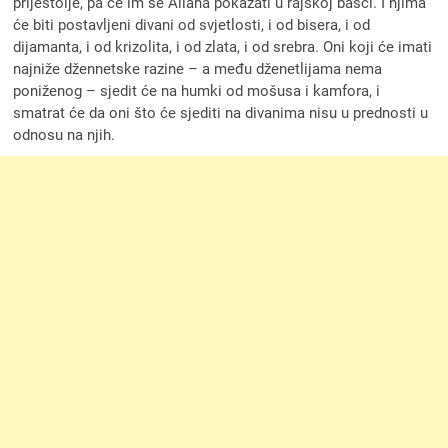
prijestolje, pa će im se Allaha pokazati u rajskoj bašči. I njima
će biti postavljeni divani od svjetlosti, i od bisera, i od
dijamanta, i od krizolita, i od zlata, i od srebra. Oni koji će imati
najniže džennetske razine – a među dženetlijama nema
poniženog – sjedit će na humki od mošusa i kamfora, i
smatrat će da oni što će sjediti na divanima nisu u prednosti u
odnosu na njih.