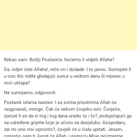
Rekao sam: Božiji Poslaniče, hoćemo li vidjeti Allaha?
Da, vidjet ćete Allaha!, reče on i dodade: I to jasno. Sumnjate li
u ono što vidite gledajući sunce u vedrom danu ili mjesec u
noći uštapa?
Ne sumnjamo, odgovorih.
Poslanik islama nastavi: I sa svima prisutnima Allah će
razgovarati, mnogo. Čak će nekom čovjeku reći: Čovječe,
sjećaš li se da si tog i tog dana uradio to i to?, podsjećajući ga
na određene grijehe koje je učinio na dunjaluku. Gospodaru,
zar mi ono nisi oprostio?, čovjek će u čudu upitati. Jesam,
oprostio sam ti, kazat će Allah, i pomoću Moje neizmjerne