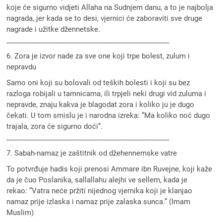
koje će sigurno vidjeti Allaha na Sudnjem danu, a to je najbolja
nagrada, jer kada se to desi, vjernici će zaboraviti sve druge
nagrade i užitke džennetske.
_______________________________________________
6. Zora je izvor nade za sve one koji trpe bolest, zulum i
nepravdu
Samo oni koji su bolovali od teških bolesti i koji su bez
razloga robijali u tamnicama, ili trpjeli neki drugi vid zuluma i
nepravde, znaju kakva je blagodat zora i koliko ju je dugo
čekati. U tom smislu je i narodna izreka: ”Ma koliko noć dugo
trajala, zora će sigurno doći”.
_______________________________________________
7. Sabah-namaz je zaštitnik od džehennemske vatre
To potvrđuje hadis koji prenosi Ammare ibn Ruvejne, koji kaže
da je čuo Poslanika, sallallahu alejhi ve sellem, kada je
rekao: ”Vatra neće pržiti nijednog vjernika koji je klanjao
namaz prije izlaska i namaz prije zalaska sunca.” (Imam
Muslim)