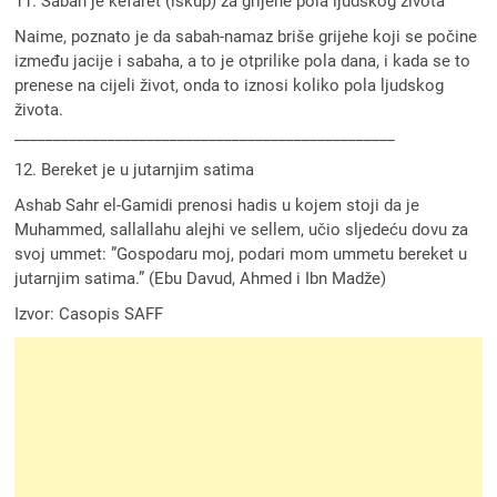
11. Sabah je kefaret (iskup) za grijehe pola ljudskog života
Naime, poznato je da sabah-namaz briše grijehe koji se počine
između jacije i sabaha, a to je otprilike pola dana, i kada se to
prenese na cijeli život, onda to iznosi koliko pola ljudskog
života.
_________________________________________________
12. Bereket je u jutarnjim satima
Ashab Sahr el-Gamidi prenosi hadis u kojem stoji da je
Muhammed, sallallahu alejhi ve sellem, učio sljedeću dovu za
svoj ummet: ”Gospodaru moj, podari mom ummetu bereket u
jutarnjim satima.” (Ebu Davud, Ahmed i Ibn Madže)
Izvor: Casopis SAFF