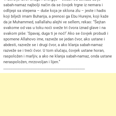
sabah-namaz najbolji način da se čovjek trgne iz nemara i
odlijepi sa stepena – duše koja je sklona zlu – jeste i hadis
koji bilježi imam Buharija, a prenosi ga Ebu Hurejre, koji kaže
da je Muhammed, sallallahu alejhi ve sellem, rekao: ”Šejtan
svakome od vas u toku noći sveže tri čvora iznad glave i na
svakom piše: ‘Spavaj, duga ti je noć!’ Ako se čovjek probudi i
spomene Allahovo ime, razveže se jedan čvor, ako ustane i
abdesti, razveže se i drugi čvor, a ako klanja sabah-namaz
razveže se i treći čvor. U tom slučaju, čovjek ustane horan,
raspoložen i marljiv, a ako ne klanja sabah-namaz, onda ustane
neraspoložen, mrzovoljan i lijen.”
_____________________________________________