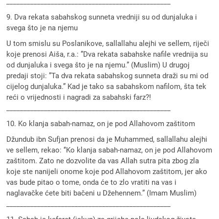
________________________________________________
9. Dva rekata sabahskog sunneta vredniji su od dunjaluka i
svega što je na njemu
U tom smislu su Poslanikove, sallallahu alejhi ve sellem, riječi
koje prenosi Aiša, r.a.: ”Dva rekata sabahske nafile vrednija su
od dunjaluka i svega što je na njemu.” (Muslim) U drugoj
predaji stoji: ”Ta dva rekata sabahskog sunneta draži su mi od
cijelog dunjaluka.” Kad je tako sa sabahskom nafilom, šta tek
reći o vrijednosti i nagradi za sabahski farz?!
________________________________________________
10. Ko klanja sabah-namaz, on je pod Allahovom zaštitom
Džundub ibn Sufjan prenosi da je Muhammed, sallallahu alejhi
ve sellem, rekao: ‘‘Ko klanja sabah-namaz, on je pod Allahovom
zaštitom. Zato ne dozvolite da vas Allah sutra pita zbog zla
koje ste nanijeli onome koje pod Allahovom zaštitom, jer ako
vas bude pitao o tome, onda će to zlo vratiti na vas i
naglavačke ćete biti bačeni u Džehennem.” (Imam Muslim)
________________________________________________