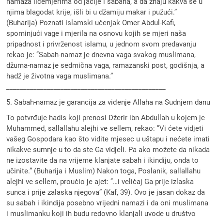
namaza licemjerima od jacije i sabaha, a da znaju kakva se u
njima blagodat krije, išli bi u džamiju makar i pužući.”
(Buharija) Poznati islamski učenjak Omer Abdul-Kafi,
spominjući vage i mjerila na osnovu kojih se mjeri naša
pripadnost i privrženost islamu, u jednom svom predavanju
rekao je: ‘‘Sabah-namaz je dnevna vaga svakog muslimana,
džuma-namaz je sedmična vaga, ramazanski post, godišnja, a
hadž je životna vaga muslimana.”
_______________________________________________
5. Sabah-namaz je garancija za viđenje Allaha na Sudnjem danu
To potvrđuje hadis koji prenosi Džerir ibn Abdullah u kojem je
Muhammed, sallallahu alejhi ve sellem, rekao: ”Vi ćete vidjeti
vašeg Gospodara kao što vidite mjesec u uštapu i nećete imati
nikakve sumnje u to da ste Ga vidjeli. Pa ako možete da nikada
ne izostavite da na vrijeme klanjate sabah i ikindiju, onda to
učinite.” (Buharija i Muslim) Nakon toga, Poslanik, sallallahu
alejhi ve sellem, proučio je ajet: ‘‘…i veličaj Ga prije izlaska
sunca i prije zalaska njegova” (Kaf, 39). Ovo je jasan dokaz da
su sabah i ikindija posebno vrijedni namazi i da oni muslimana
i muslimanku koji ih budu redovno klanjali uvode u društvo