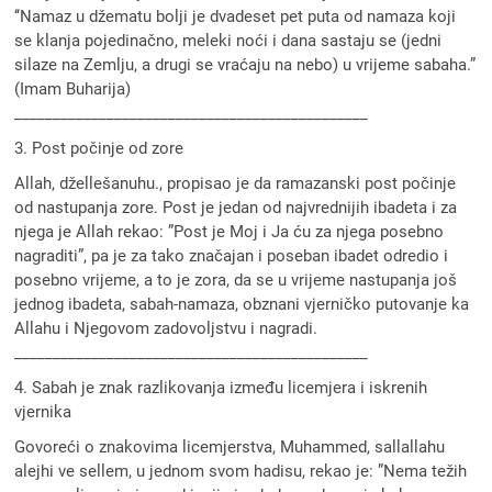
‘‘Namaz u džematu bolji je dvadeset pet puta od namaza koji
se klanja pojedinačno, meleki noći i dana sastaju se (jedni
silaze na Zemlju, a drugi se vraćaju na nebo) u vrijeme sabaha.”
(Imam Buharija)
______________________________________________
3. Post počinje od zore
Allah, džellešanuhu., propisao je da ramazanski post počinje
od nastupanja zore. Post je jedan od najvrednijih ibadeta i za
njega je Allah rekao: ”Post je Moj i Ja ću za njega posebno
nagraditi”, pa je za tako značajan i poseban ibadet odredio i
posebno vrijeme, a to je zora, da se u vrijeme nastupanja još
jednog ibadeta, sabah-namaza, obznani vjerničko putovanje ka
Allahu i Njegovom zadovoljstvu i nagradi.
______________________________________________
4. Sabah je znak razlikovanja između licemjera i iskrenih
vjernika
Govoreći o znakovima licemjerstva, Muhammed, sallallahu
alejhi ve sellem, u jednom svom hadisu, rekao je: ”Nema težih