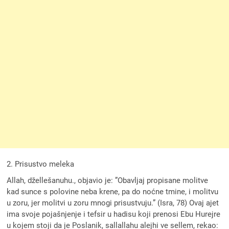
2. Prisustvo meleka
Allah, džellešanuhu., objavio je: ”Obavljaj propisane molitve
kad sunce s polovine neba krene, pa do noćne tmine, i molitvu
u zoru, jer molitvi u zoru mnogi prisustvuju.” (Isra, 78) Ovaj ajet
ima svoje pojašnjenje i tefsir u hadisu koji prenosi Ebu Hurejre
u kojem stoji da je Poslanik, sallallahu alejhi ve sellem, rekao: