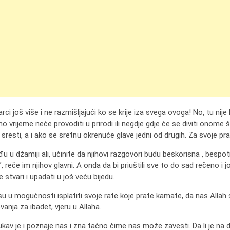
i još više i ne razmišljajući ko se krije iza svega ovoga! No, tu nije
 vrijeme neće provoditi u prirodi ili negdje gdje će se diviti onome
da sresti, a i ako se sretnu okrenuće glave jedni od drugih. Za svoje pr
đu u džamiji ali, učinite da njihovi razgovori budu beskorisna , besp
reče im njihov glavni. A onda da bi priuštili sve to do sad rečeno i jo
stvari i upadati u još veću bijedu.
su u mogućnosti isplatiti svoje rate koje prate kamate, da nas Alla
vanja za ibadet, vjeru u Allaha.
kav je i poznaje nas i zna tačno čime nas može zavesti. Da li je na do