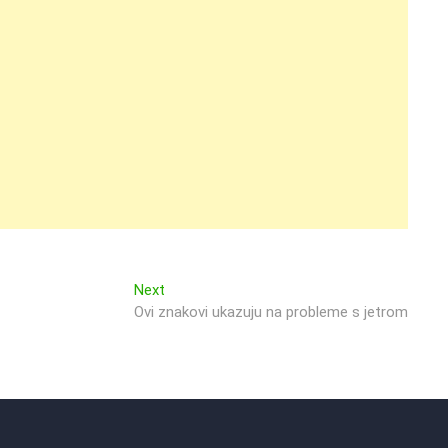
Next
Next
post:
Ovi znakovi ukazuju na probleme s jetrom