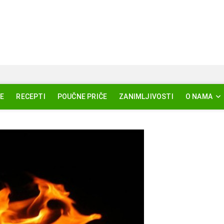
Svjetlo Islama
SLAM – EDUKACIJA – AKTUELNOSTI
E
RECEPTI
POUČNE PRIČE
ZANIMLJIVOSTI
O NAMA