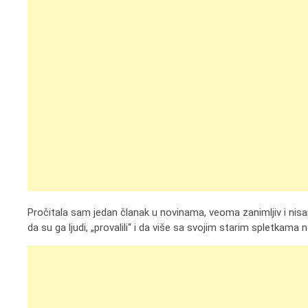
Pročitala sam jedan članak u novinama, veoma zanimljiv i nisam 
da su ga ljudi, „provalili“ i da više sa svojim starim spletkam