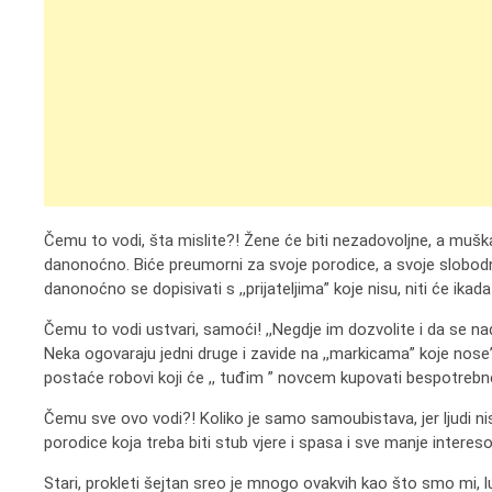
Čemu to vodi, šta mislite?! Žene će biti nezadovoljne, a muškarc
danonoćno. Biće preumorni za svoje porodice, a svoje slobodno
danonoćno se dopisivati s ,,prijateljima” koje nisu, niti će ika
Čemu to vodi ustvari, samoći! ,,Negdje im dozvolite i da se na
Neka ogovaraju jedni druge i zavide na ,,markicama” koje nose”, 
postaće robovi koji će ,, tuđim ” novcem kupovati bespotrebne 
Čemu sve ovo vodi?! Koliko je samo samoubistava, jer ljudi ni
porodice koja treba biti stub vjere i spasa i sve manje intereso
Stari, prokleti šejtan sreo je mnogo ovakvih kao što smo mi, lu