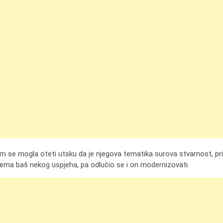
se mogla oteti utsku da je njegova tematika surova stvarnost, priznal
a nema baš nekog uspjeha, pa odlučio se i on modernizovati.