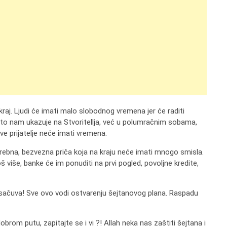
 kraj. Ljudi će imati malo slobodnog vremena jer će raditi
 što nam ukazuje na Stvoritellja, već u polumračnim sobama,
ave prijatelje neće imati vremena.
otrebna, bezvezna priča koja na kraju neće imati mnogo smisla.
š više, banke će im ponuditi na prvi pogled, povoljne kredite,
h sačuva! Sve ovo vodi ostvarenju šejtanovog plana. Raspadu
brom putu, zapitajte se i vi ?! Allah neka nas zaštiti šejtana i