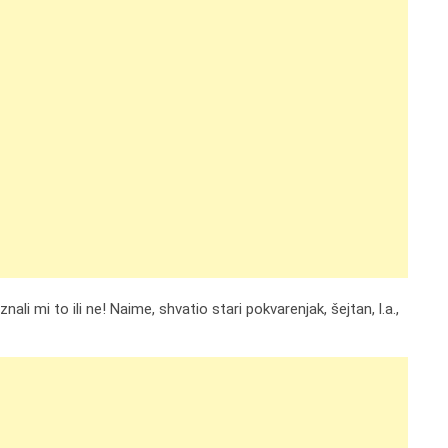
i mi to ili ne! Naime, shvatio stari pokvarenjak, šejtan, l.a.,