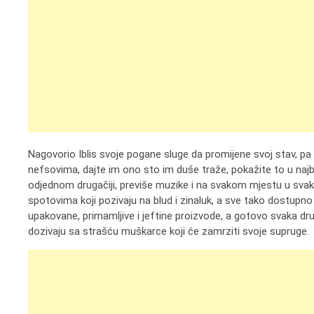
Nagovorio Iblis svoje pogane sluge da promijene svoj stav, pa
nefsovima, dajte im ono sto im duše traže, pokažite to u najb
odjednom drugačiji, previše muzike i na svakom mjestu u svako
spotovima koji pozivaju na blud i zinaluk, a sve tako dostupn
upakovane, primamljive i jeftine proizvode, a gotovo svaka dr
dozivaju sa strašću muškarce koji će zamrziti svoje supruge.