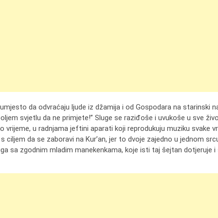
 umjesto da odvraćaju ljude iz džamija i od Gospodara na starinski n
oljem svjetlu da ne primjete!” Sluge se raziđoše i uvukoše u sve živ
 vrijeme, u radnjama jeftini aparati koji reprodukuju muziku svake vr
o s ciljem da se zaboravi na Kur’an, jer to dvoje zajedno u jednom s
uga sa zgodnim mladim manekenkama, koje isti taj šejtan dotjeruje i