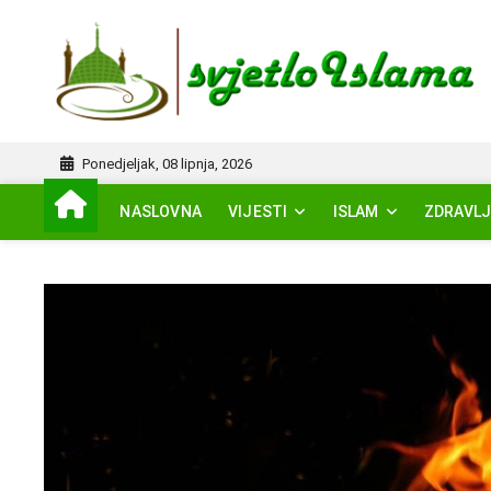
Skip
to
I
content
Ponedjeljak, 08 lipnja, 2026
NASLOVNA
VIJESTI
ISLAM
ZDRAVLJ