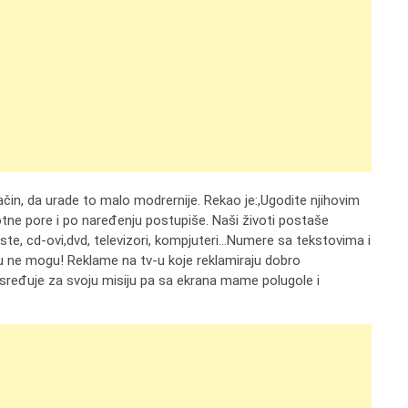
ačin, da urade to malo modrernije. Rekao je:,Ugodite njihovim
otne pore i po naređenju postupiše. Naši životi postaše
ste, cd-ovi,dvd, televizori, kompjuteri…Numere sa tekstovima i
rcu ne mogu! Reklame na tv-u koje reklamiraju dobro
 sređuje za svoju misiju pa sa ekrana mame polugole i