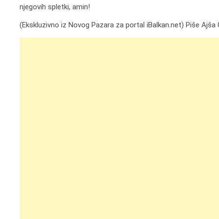
njegovih spletki, amin!
(Ekskluzivno iz Novog Pazara za portal iBalkan.net) Piše Ajša