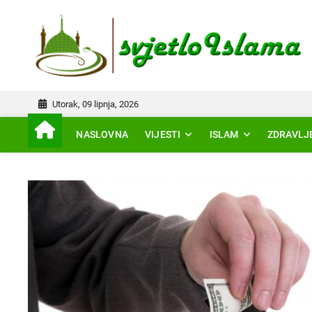
Skip
to
IS
content
Utorak, 09 lipnja, 2026
NASLOVNA
VIJESTI
ISLAM
ZDRAVLJ