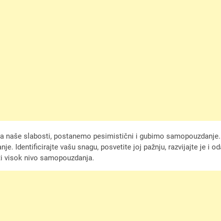
na naše slabosti, postanemo pesimistični i gubimo samopouzdanje.
Identificirajte vašu snagu, posvetite joj pažnju, razvijajte je i oda
ati visok nivo samopouzdanja.