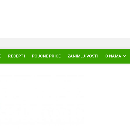
Svjetlo Islama
LAM – EDUKACIJA – AKTUELNOSTI
E
RECEPTI
POUČNE PRIČE
ZANIMLJIVOSTI
O NAMA