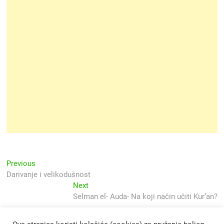
Navigacija
Previous
Previous
post:
Darivanje i velikodušnost
objava
Next
Next
post:
Selman el- Auda- Na koji način učiti Kur’an?