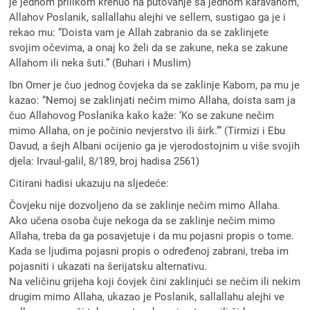
je jednom prilikom krenuo na putovanje sa jednom karavanom,
Allahov Poslanik, sallallahu alejhi ve sellem, sustigao ga je i
rekao mu: “Doista vam je Allah zabranio da se zaklinjete
svojim očevima, a onaj ko želi da se zakune, neka se zakune
Allahom ili neka šuti.” (Buhari i Muslim)
Ibn Omer je čuo jednog čovjeka da se zaklinje Kabom, pa mu je
kazao: “Nemoj se zaklinjati nečim mimo Allaha, doista sam ja
čuo Allahovog Poslanika kako kaže: ‘Ko se zakune nečim
mimo Allaha, on je počinio nevjerstvo ili širk.’” (Tirmizi i Ebu
Davud, a šejh Albani ocijenio ga je vjerodostojnim u više svojih
djela: Irvaul-galil, 8/189, broj hadisa 2561)
Citirani hadisi ukazuju na sljedeće:
Čovjeku nije dozvoljeno da se zaklinje nečim mimo Allaha.
Ako učena osoba čuje nekoga da se zaklinje nečim mimo
Allaha, treba da ga posavjetuje i da mu pojasni propis o tome.
Kada se ljudima pojasni propis o određenoj zabrani, treba im
pojasniti i ukazati na šerijatsku alternativu.
Na veličinu grijeha koji čovjek čini zaklinjući se nečim ili nekim
drugim mimo Allaha, ukazao je Poslanik, sallallahu alejhi ve