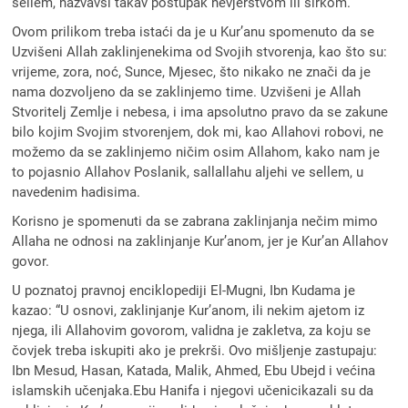
sellem, nazvavši takav postupak nevjerstvom ili širkom.
Ovom prilikom treba istaći da je u Kur’anu spomenuto da se
Uzvišeni Allah zaklinjenekima od Svojih stvorenja, kao što su:
vrijeme, zora, noć, Sunce, Mjesec, što nikako ne znači da je
nama dozvoljeno da se zaklinjemo time. Uzvišeni je Allah
Stvoritelj Zemlje i nebesa, i ima apsolutno pravo da se zakune
bilo kojim Svojim stvorenjem, dok mi, kao Allahovi robovi, ne
možemo da se zaklinjemo ničim osim Allahom, kako nam je
to pojasnio Allahov Poslanik, sallallahu aljehi ve sellem, u
navedenim hadisima.
Korisno je spomenuti da se zabrana zaklinjanja nečim mimo
Allaha ne odnosi na zaklinjanje Kur’anom, jer je Kur’an Allahov
govor.
U poznatoj pravnoj enciklopediji El-Mugni, Ibn Kudama je
kazao: “U osnovi, zaklinjanje Kur’anom, ili nekim ajetom iz
njega, ili Allahovim govorom, validna je zakletva, za koju se
čovjek treba iskupiti ako je prekrši. Ovo mišljenje zastupaju:
Ibn Mesud, Hasan, Katada, Malik, Ahmed, Ebu Ubejd i većina
islamskih učenjaka.Ebu Hanifa i njegovi učenicikazali su da