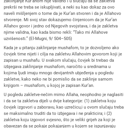
zaklinjanje Kur’anom nije validno i u slučaju da se zakletva
prekrši ne treba se iskupljivati, a neki su kao dokaz za ovo
naveli mišljenjem o tome da je Kur’an stvoren i da je Allahovo
stvorenje. Mi svoj stav dokazujemo činjenicom da je Kur’an
Allahov govor i jedno od Njegovih svojstava, i da je zakletva
njime validna, kao kada bismo rekli: “Tako mi Allahove
uzvišenosti.” (El-Mugni, 9/ 504–505)
Kada je u pitanju zaklinjanje mushafom, to je dozvoljeno ako
čovjek time nijeti i cilja na zakletvu Allahovim govorom koji je
zapisan u mushafu. U svakom slučaju, čovjek bi trebao da
izbjegava zaklinjanje mushafom, naročito u sredinama u
kojima ljudi imaju mnogo devijantnih ubjeđenja u pogledu
zakletve, kako neko ne bi pomislio da se zaklinje samom
knjigom – mushafom, u kojoj je zapisan Kur’an.
U pogledu zakletve-nečim mimo Allaha, neophodno je naglasiti
i da se ta zakletva dijeli u dvije kategorije: (1) zakletva koju
čovjek izgovori u zaboravu, kao uzrečicu,i u ovom slučaju treba
se maksimalno truditi da to izbjegava i ne prakticira; i (2)
zakletva koju izgovori svjesno, što je veliki grijeh za koji je
obavezan da se pokaje pokajanjem u kojem se ispunjavaju