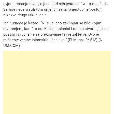
uvjeti primanja tevbe, a jedan od njih jeste da čvrsto odluči da
se više neće vratiti tom grijehu i za taj prijestup ne postoji
nikakvo drugo iskupljenje.
Ibn Kudama je kazao: “Nije validno zaklinjati se bilo kojim
stvorenjem, kao što su: Kaba, poslanici i ostala stvorenja, i ne
postoji iskupljenje za prekršivanje takve zakletve. Ovo je
mišljenje većine islamskih učenjaka.” (El-Mugni, 9/ 513) (N-
UM.COM)