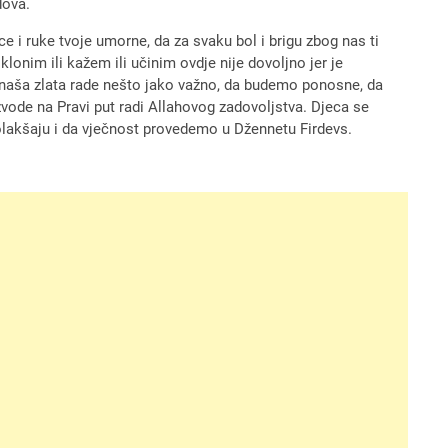
dova.
 i ruke tvoje umorne, da za svaku bol i brigu zbog nas ti
onim ili kažem ili učinim ovdje nije dovoljno jer je
a naša zlata rade nešto jako važno, da budemo ponosne, da
zvode na Pravi put radi Allahovog zadovoljstva. Djeca se
 olakšaju i da vječnost provedemo u Džennetu Firdevs.