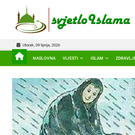
Skip
to
IS
content
Utorak, 09 lipnja, 2026
NASLOVNA
VIJESTI
ISLAM
ZDRAVLJ