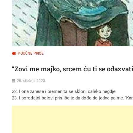
POUČNE PRIČE
“Zovi me majko, srcem ću ti se odazvati
20. siječnja 2023.
22. I ona zanese i bremenita se skloni daleko negdje.
23. I porođajni bolovi prisliše je da dođe do jedne palme. ‘K