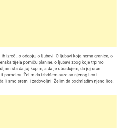
h izreči, o odgoju, o ljubavi. O ljubavi koja nema granica, o
ženska tijela pomiču planine, o ljubavi zbog koje trpimo
šljam šta da joj kupim, a da je obradujem, da joj srce
ti porodicu. Želim da izbrišem suze sa njenog lica i
 li smo sretni i zadovoljni. Želim da podmladim njeno lice,