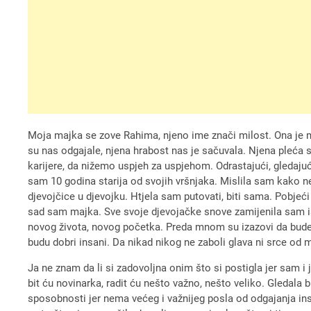
Moja majka se zove Rahima, njeno ime znači milost. Ona je mi
su nas odgajale, njena hrabost nas je sačuvala. Njena pleća 
karijere, da nižemo uspjeh za uspjehom. Odrastajući, gledaju
sam 10 godina starija od svojih vršnjaka. Mislila sam kako ne
djevojčice u djevojku. Htjela sam putovati, biti sama. Pobjeći 
sad sam majka. Sve svoje djevojačke snove zamijenila sam 
novog života, novog početka. Preda mnom su izazovi da budem
budu dobri insani. Da nikad nikog ne zaboli glava ni srce 
Ja ne znam da li si zadovoljna onim što si postigla jer sam
bit ću novinarka, radit ću nešto važno, nešto veliko. Gledala b
sposobnosti jer nema većeg i važnijeg posla od odgajanja in