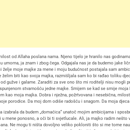
lost od Allaha poslana nama. Njeno tijelo je hranilo nas godinama, 
su umorna, ja znam i zbog čega. Odgajala nas je da budemo jake ličn
ći želje moje majke za mene i moju budućnost postajala sam ambicio
 želim biti kao svoja majka, razmišljala sam ko bi rađao toliku dje
od gužve i galame. Zaraditi za sve ono što mi roditelji nisu mogli pri
ispunjenom stvarnošću jedne majke. Smijem se kad se smije moja 
 kao moja majka. Dobra i nježna, požrtvovana i nesebična, milostiv
od moje porodice. Da moj dom odiše radošću i snagom. Da moja djec
 i ja izabrala da budem „domaćica“ unatoč mojim ambicijama i spos
i u mene ponosno, a oči bi ti svjetlucale. Ali, ja majko radim nešto v
sana. Ne mogu ti ništa dovoljno veliko pokloniti što si me tome na