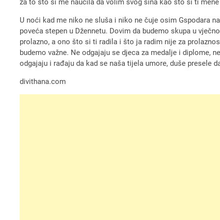
za to što si me naučila da volim svog sina kao što si ti mene 
U noći kad me niko ne sluša i niko ne čuje osim Gspodara naš
poveća stepen u Džennetu. Dovim da budemo skupa u vječnosti 
prolazno, a ono što si ti radila i što ja radim nije za prol
budemo važne. Ne odgajaju se djeca za medalje i diplome, ne o
odgajaju i rađaju da kad se naša tijela umore, duše presele 
divithana.com