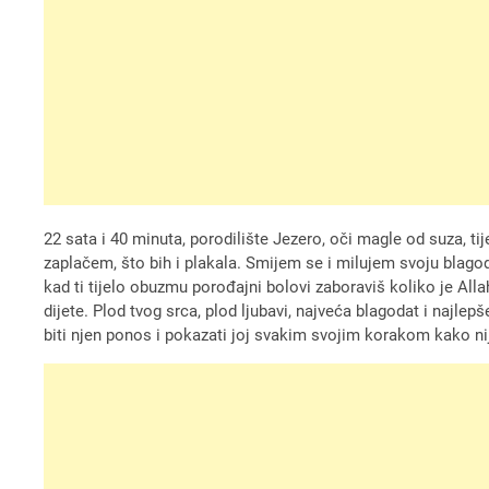
22 sata i 40 minuta, porodilište Jezero, oči magle od suza, t
zaplačem, što bih i plakala. Smijem se i milujem svoju blagod
kad ti tijelo obuzmu porođajni bolovi zaboraviš koliko je All
dijete. Plod tvog srca, plod ljubavi, najveća blagodat i najle
biti njen ponos i pokazati joj svakim svojim korakom kako nije