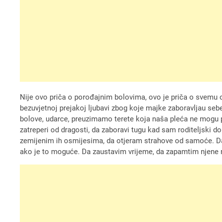
Nije ovo priča o porođajnim bolovima, ovo je priča o svemu on
bezuvjetnoj prejakoj ljubavi zbog koje majke zaboravljau sebe
bolove, udarce, preuzimamo terete koja naša pleća ne mogu pod
zatreperi od dragosti, da zaboravi tugu kad sam roditeljski d
zemijenim ih osmijesima, da otjeram strahove od samoće. Da 
ako je to moguće. Da zaustavim vrijeme, da zapamtim njene 