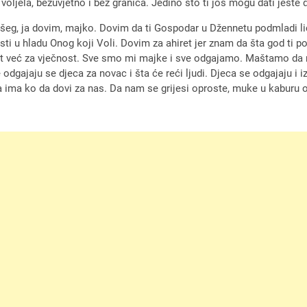
voljela, bezuvjetno i bez granica. Jedino što ti još mogu dati jeste 
eg, ja dovim, majko. Dovim da ti Gospodar u Džennetu podmladi lice
u hladu Onog koji Voli. Dovim za ahiret jer znam da šta god ti pokl
aznost već za vječnost. Sve smo mi majke i sve odgajamo. Maštamo d
dgajaju se djeca za novac i šta će reći ljudi. Djeca se odgajaju i i
da ima ko da dovi za nas. Da nam se grijesi oproste, muke u kaburu