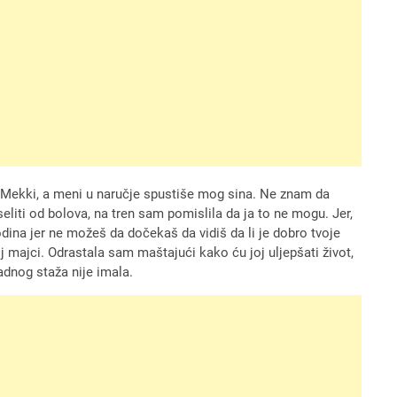
ma Mekki, a meni u naručje spustiše mog sina. Ne znam da
liti od bolova, na tren sam pomislila da ja to ne mogu. Jer,
dina jer ne možeš da dočekaš da vidiš da li je dobro tvoje
oj majci. Odrastala sam maštajući kako ću joj uljepšati život,
adnog staža nije imala.