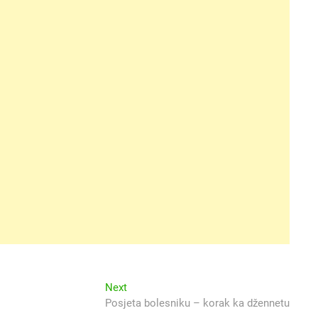
Next
Next
post:
Posjeta bolesniku – korak ka džennetu