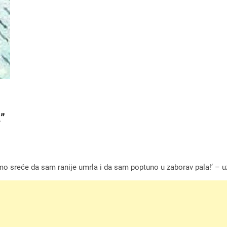
”
amo sreće da sam ranije umrla i da sam poptuno u zaborav pala!’ – u