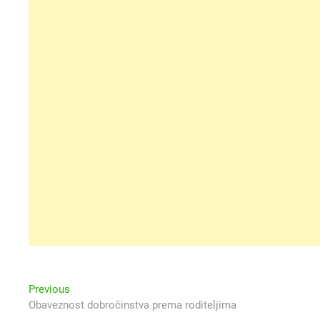
Navigacija
Previous
Previous
post:
Obaveznost dobročinstva prema roditeljima
objava