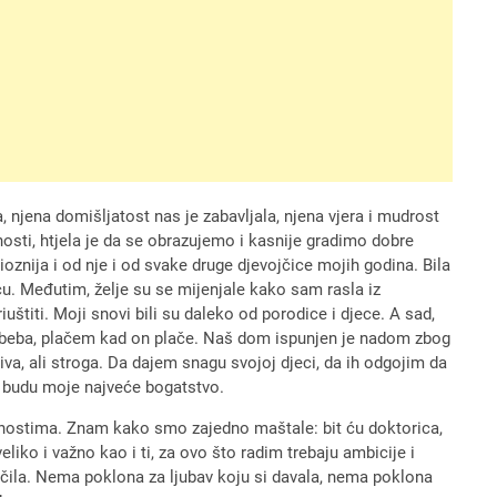
njena domišljatost nas je zabavljala, njena vjera i mudrost
osti, htjela je da se obrazujemo i kasnije gradimo dobre
znija i od nje i od svake druge djevojčice mojih godina. Bila
cu. Međutim, želje su se mijenjale kako sam rasla iz
uštiti. Moji snovi bili su daleko od porodice i djece. A sad,
beba, plačem kad on plače. Naš dom ispunjen je nadom zbog
a, ali stroga. Da dajem snagu svojoj djeci, da ih odgojim da
a budu moje najveće bogatstvo.
bnostima. Znam kako smo zajedno maštale: bit ću doktorica,
eliko i važno kao i ti, za ovo što radim trebaju ambicije i
učila. Nema poklona za ljubav koju si davala, nema poklona