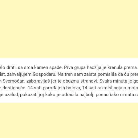
ijelo drhti, sa srca kamen spade. Prva grupa hadžija je krenula pre
at, zahvaljujem Gospodaru. Na tren sam zaista pomislila da ću prese
ah Svemoćan, zaboravljaš jer te obuzmu strahovi. Svaka minuta je go
pše dostignuće. 14 sati porođajnih bolova, 14 sati razmišljanja o moj
 uzalud, pokazati joj kako je odradila najbolji posao iako ni sata r