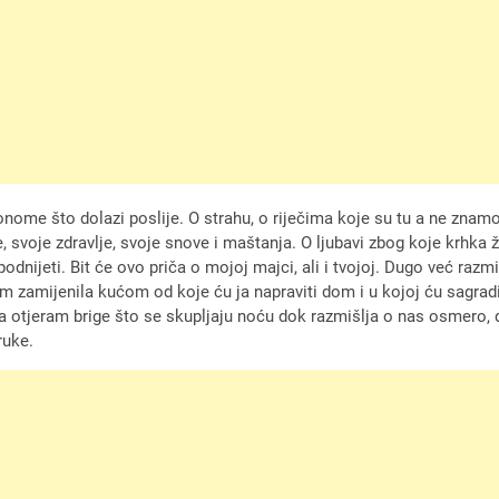
ome što dolazi poslije. O strahu, o riječima koje su tu a ne znamo i
, svoje zdravlje, svoje snove i maštanja. O ljubavi zbog koje krhka 
nijeti. Bit će ovo priča o mojoj majci, ali i tvojoj. Dugo već razmi
om zamijenila kućom od koje ću ja napraviti dom i u kojoj ću sagradi
otjeram brige što se skupljaju noću dok razmišlja o nas osmero, da
ruke.