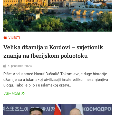
NJIH
VIJESTI
Velika džamija u Kordovi – svjetionik
znanja na Iberijskom poluotoku
5. prosinca 2024.
Piše: Abdusamed Nasuf Bušatlić Tokom svoje duge historije
džamije su u islamskoj civilizaciji imale veliku i nezamjenjivu
ulogu. Tako je bilo i u islamskoj državi…
VELIKA
VIEW MORE
DŽAMIJA
U
KORDOVI
–