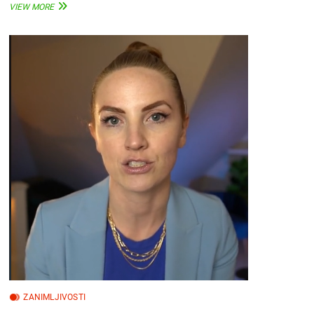
NA
VIEW MORE
SNAGU
STUPIO
VOJNI
SPORAZUM
RUSIJE
I
SJEVERNE
KOREJE:
EVO
ŠTA
ĆE
TO
ZNAČITI
ZANIMLJIVOSTI