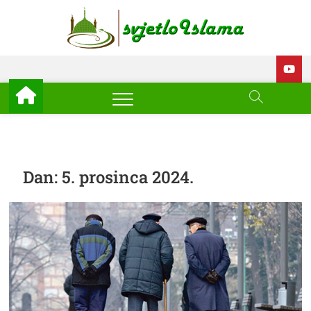
Skip
to
Svjetl
ISLAM –
content
EDUKACIJA –
AKTUELNOSTI
Islam
Dan:
5. prosinca 2024.