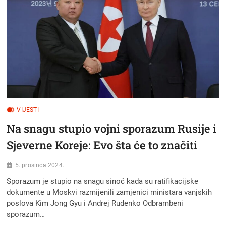
SVJETIONIK
ZNANJA
NA
IBERIJSKOM
POLUOTOKU
VIJESTI
Na snagu stupio vojni sporazum Rusije i
Sjeverne Koreje: Evo šta će to značiti
5. prosinca 2024.
Sporazum je stupio na snagu sinoć kada su ratifikacijske
dokumente u Moskvi razmijenili zamjenici ministara vanjskih
poslova Kim Jong Gyu i Andrej Rudenko Odbrambeni
sporazum…