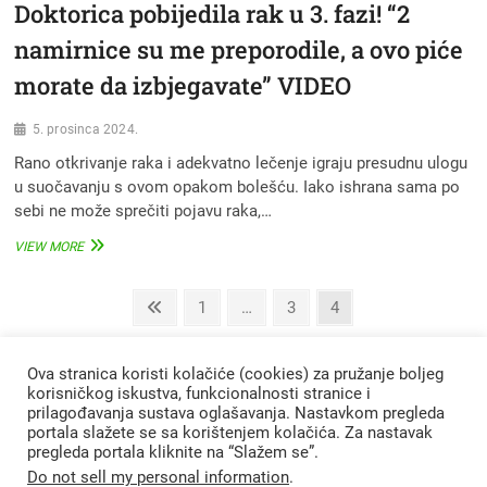
Doktorica pobijedila rak u 3. fazi! “2
namirnice su me preporodile, a ovo piće
morate da izbjegavate” VIDEO
5. prosinca 2024.
Rano otkrivanje raka i adekvatno lečenje igraju presudnu ulogu
u suočavanju s ovom opakom bolešću. Iako ishrana sama po
sebi ne može sprečiti pojavu raka,…
DOKTORICA
VIEW MORE
POBIJEDILA
RAK
Brojevi
U
Previous
Page
Page
Page
1
…
3
4
3.
page
stranica
FAZI!
“2
objava
Ova stranica koristi kolačiće (cookies) za pružanje boljeg
NAMIRNICE
korisničkog iskustva, funkcionalnosti stranice i
SU
prilagođavanja sustava oglašavanja. Nastavkom pregleda
ME
portala slažete se sa korištenjem kolačića. Za nastavak
PREPORODILE,
pregleda portala kliknite na “Slažem se”.
A
Do not sell my personal information
.
OVO