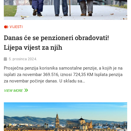
VIJESTI
Danas će se penzioneri obradovati!
Lijepa vijest za njih
5. prosinca 2024.
Prosječna penzija korisnika samostalne penzije, a kojih je na
isplati za novembar 369.516, iznosi 724,35 KM Isplata penzija
za novembar počinje danas. U skladu sa…
DANAS
VIEW MORE
ĆE
SE
PENZIONERI
OBRADOVATI!
LIJEPA
VIJEST
ZA