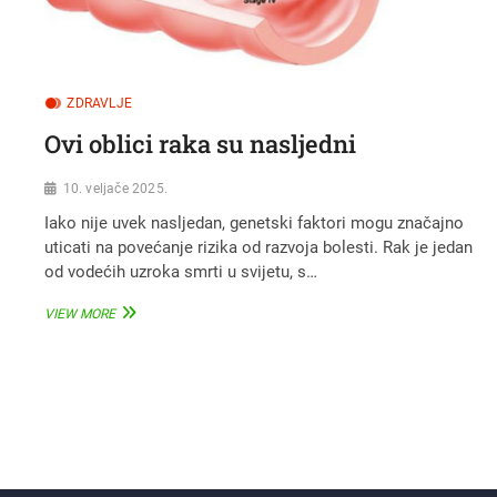
ZDRAVLJE
Ovi oblici raka su nasljedni
10. veljače 2025.
Iako nije uvek nasljedan, genetski faktori mogu značajno
uticati na povećanje rizika od razvoja bolesti. Rak je jedan
od vodećih uzroka smrti u svijetu, s…
OVI
VIEW MORE
OBLICI
RAKA
SU
Brojevi
NASLJEDNI
stranica
objava