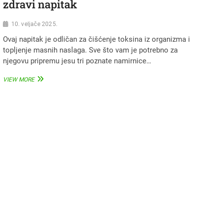
zdravi napitak
10. veljače 2025.
Ovaj napitak je odličan za čišćenje toksina iz organizma i
topljenje masnih naslaga. Sve što vam je potrebno za
njegovu pripremu jesu tri poznate namirnice…
UMJESTO
VIEW MORE
KAFE,
SVAKO
JUTRO
POPIJTE
OVAJ
ZDRAVI
NAPITAK