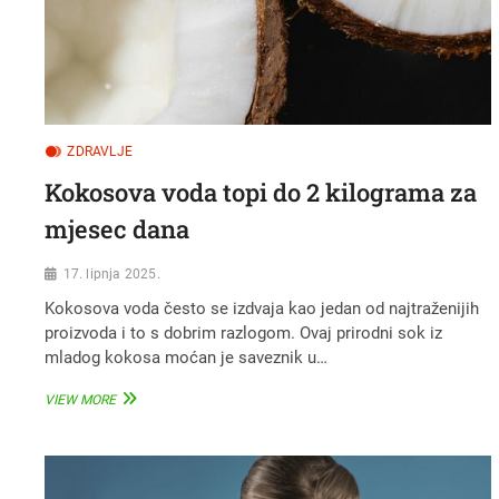
ZDRAVLJE
Kokosova voda topi do 2 kilograma za
mjesec dana
17. lipnja 2025.
Kokosova voda često se izdvaja kao jedan od najtraženijih
proizvoda i to s dobrim razlogom. Ovaj prirodni sok iz
mladog kokosa moćan je saveznik u…
KOKOSOVA
VIEW MORE
VODA
TOPI
DO
2
KILOGRAMA