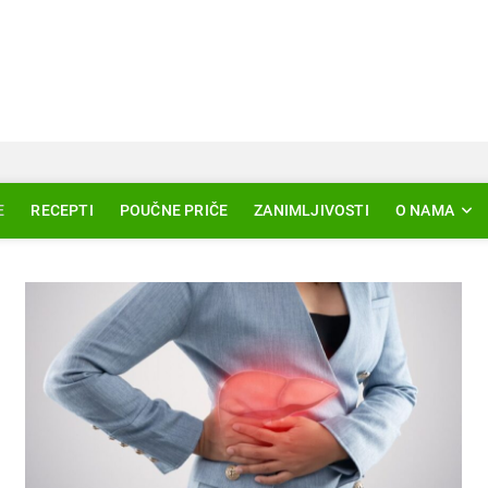
Svjetlo Islama
LAM – EDUKACIJA – AKTUELNOSTI
E
RECEPTI
POUČNE PRIČE
ZANIMLJIVOSTI
O NAMA