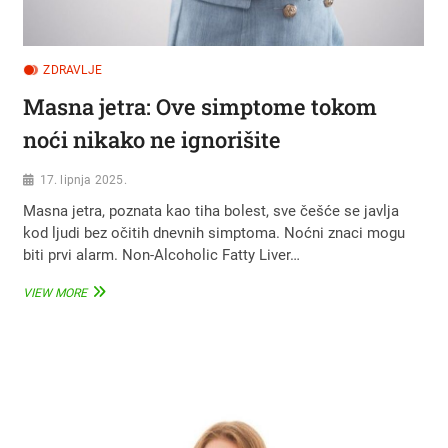
ZDRAVLJE
Masna jetra: Ove simptome tokom
noći nikako ne ignorišite
17. lipnja 2025.
Masna jetra, poznata kao tiha bolest, sve češće se javlja
kod ljudi bez očitih dnevnih simptoma. Noćni znaci mogu
biti prvi alarm. Non-Alcoholic Fatty Liver…
MASNA
VIEW MORE
JETRA:
OVE
SIMPTOME
TOKOM
NOĆI
NIKAKO
NE
IGNORIŠITE