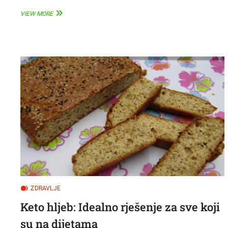
ZAČEPLJENE
VIEW MORE
UŠI
MOGU
BITI
OZBILJAN
ZNAK
UPOZORENJA
ZDRAVLJE
Keto hljeb: Idealno rješenje za sve koji
su na dijetama