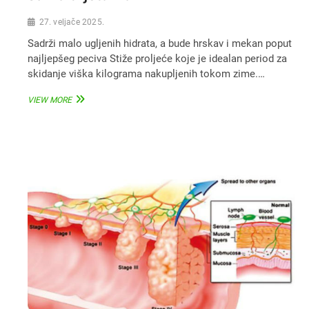
27. veljače 2025.
Sadrži malo ugljenih hidrata, a bude hrskav i mekan poput
najljepšeg peciva Stiže proljeće koje je idealan period za
skidanje viška kilograma nakupljenih tokom zime.…
KETO
VIEW MORE
HLJEB:
IDEALNO
RJEŠENJE
ZA
SVE
KOJI
SU
NA
DIJETAMA