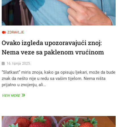
ZDRAVLJE
Ovako izgleda upozoravajući znoj:
Nema veze sa paklenom vrućinom
16. lipnja 2025.
“Slatkast” miris znoja, kako ga opisuju ljekari, može da bude
znak da nešto nije u redu sa vašim tijelom. Nema ništa
prijatno u znojenju, ali…
OVAKO
VIEW MORE
IZGLEDA
UPOZORAVAJUĆI
ZNOJ:
NEMA
VEZE
SA