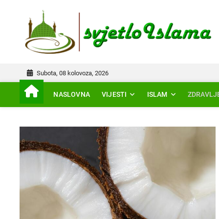
Skip
to
IS
content
Subota, 08 kolovoza, 2026
NASLOVNA
VIJESTI
ISLAM
ZDRAVLJ