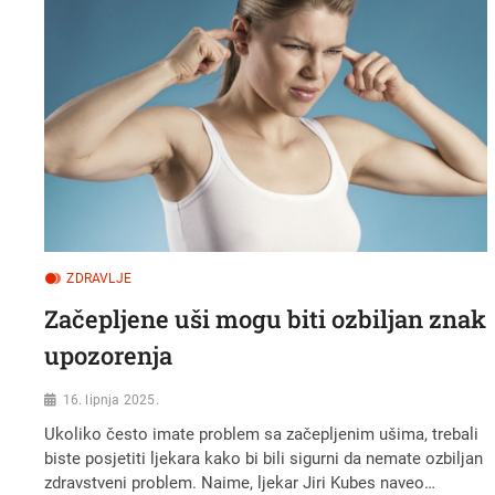
ZA
MJESEC
DANA
ZDRAVLJE
Začepljene uši mogu biti ozbiljan znak
upozorenja
16. lipnja 2025.
Ukoliko često imate problem sa začepljenim ušima, trebali
biste posjetiti ljekara kako bi bili sigurni da nemate ozbiljan
zdravstveni problem. Naime, ljekar Jiri Kubes naveo…