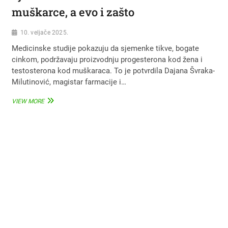
muškarce, a evo i zašto
10. veljače 2025.
Medicinske studije pokazuju da sjemenke tikve, bogate
cinkom, podržavaju proizvodnju progesterona kod žena i
testosterona kod muškaraca. To je potvrdila Dajana Švraka-
Milutinović, magistar farmacije i…
SJEMENKE
VIEW MORE
TIKVE
IDEALNE
SU
ZA
MUŠKARCE,
A
EVO
I
ZAŠTO