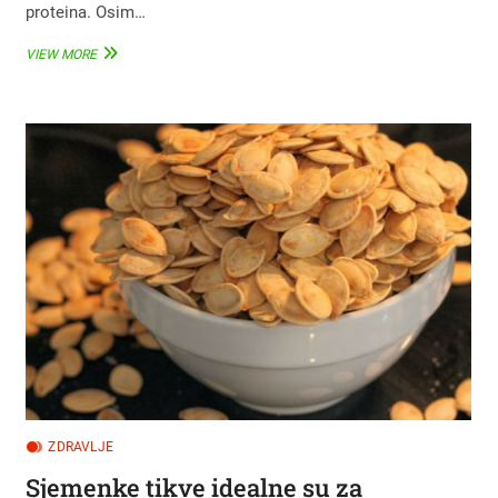
proteina. Osim…
ŠEST
VIEW MORE
NAJBOLJIH
PROTEINA
ZA
ZDRAVO
MRŠANJE
NAKON
ČETRDESETE
ZDRAVLJE
Sjemenke tikve idealne su za