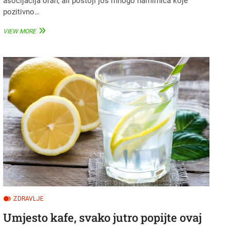
asocijacija orah, ali postoji još mnogo namirnica koje
pozitivno…
NAMIRNICE
VIEW MORE
KOJE
POSPJEŠUJU
KONCENTRACIJU
I
PAMĆENJE
ZDRAVLJE
Umjesto kafe, svako jutro popijte ovaj