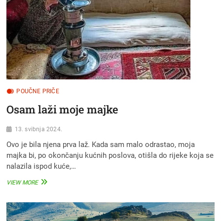
POUČNE PRIČE
Osam laži moje majke
13. svibnja 2024.
Ovo je bila njena prva laž. Kada sam malo odrastao, moja
majka bi, po okončanju kućnih poslova, otišla do rijeke koja se
nalazila ispod kuće,…
OSAM
VIEW MORE
LAŽI
MOJE
MAJKE