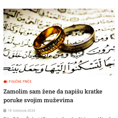
PRIČA:
KAKO
JE
MRAV
POSTAO
TEHNOLOŠKI
VIŠAK?
POUČNE PRIČE
Zamolim sam žene da napišu kratke
poruke svojim muževima
18. kolovoza 2024.