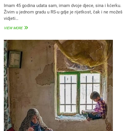
Imam 45 godina udata sam, imam dvoje djece, sina i kćerku.
Živim u jednom gradu u RS-u gdje je rijetkost, čak i ne možeš
vidjeti…
KAKO
VIEW MORE
SE
JEDNA
BOŠNJAČKA
PORODICA
VRATILA
VJERI