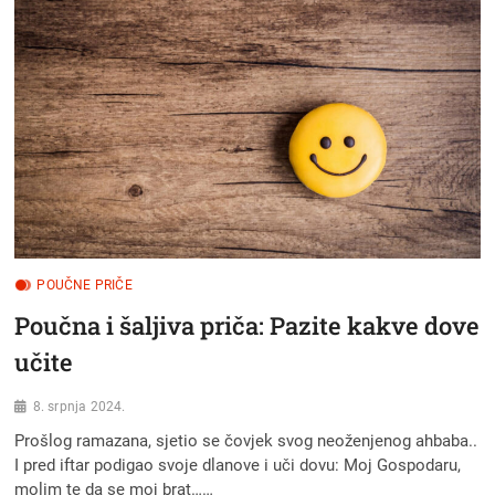
POUČNE PRIČE
Poučna i šaljiva priča: Pazite kakve dove
učite
8. srpnja 2024.
Prošlog ramazana, sjetio se čovjek svog neoženjenog ahbaba..
I pred iftar podigao svoje dlanove i uči dovu: Moj Gospodaru,
molim te da se moj brat……