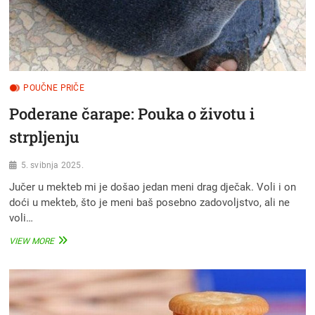
POUČNE PRIČE
Poderane čarape: Pouka o životu i
strpljenju
5. svibnja 2025.
Jučer u mekteb mi je došao jedan meni drag dječak. Voli i on
doći u mekteb, što je meni baš posebno zadovoljstvo, ali ne
voli…
PODERANE
VIEW MORE
ČARAPE:
POUKA
O
ŽIVOTU
I
STRPLJENJU