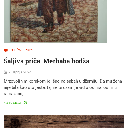
POUČNE PRIČE
Šaljiva priča: Merhaba hodža
9. srpnja 2024.
Mrzovoljnim korakom je išao na sabah u džamiju. Da mu žena
nije bila kao što jeste, taj ne bi džamije vidio očima, osim u
ramazanu,…
ŠALJIVA
VIEW MORE
PRIČA:
MERHABA
HODŽA