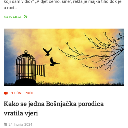
koji sam vidio?“ „Vidjet ćemo, sine“, rekla je majka tiho dok je
u ruci…
„NE
VIEW MORE
BRINITE,
ALLAHU
NIŠTA
NIJE
TEŠKO
DATI.“
POUČNE PRIČE
Kako se jedna Bošnjačka porodica
vratila vjeri
24. lipnja 2024.