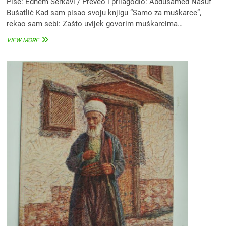
Piše: Edhem Šerkavi / Preveo i prilagodio: Abdusamed Nasuf
Bušatlić Kad sam pisao svoju knjigu ”Samo za muškarce”,
rekao sam sebi: Zašto uvijek govorim muškarcima…
ZAMOLIM
VIEW MORE
SAM
ŽENE
DA
NAPIŠU
KRATKE
PORUKE
SVOJIM
MUŽEVIMA