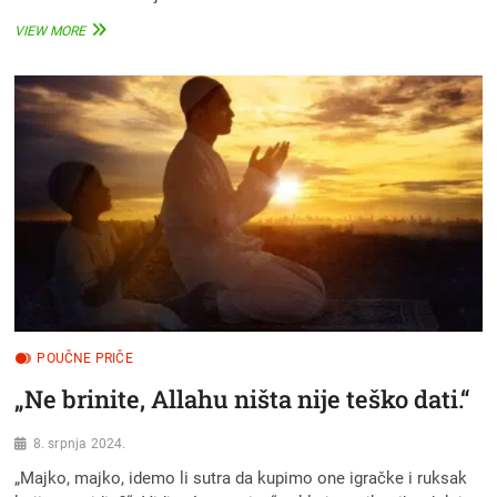
POUČNA
VIEW MORE
I
ŠALJIVA
PRIČA:
PAZITE
KAKVE
DOVE
UČITE
POUČNE PRIČE
„Ne brinite, Allahu ništa nije teško dati.“
8. srpnja 2024.
„Majko, majko, idemo li sutra da kupimo one igračke i ruksak