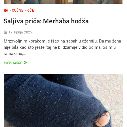
POUČNE PRIČE
Šaljiva priča: Merhaba hodža
17. lipnja 2025.
Mrzovoljnim korakom je išao na sabah u džamiju. Da mu žena
nije bila kao što jeste, taj ne bi džamije vidio očima, osim u
ramazanu,…
ŠALJIVA
VIEW MORE
PRIČA:
MERHABA
HODŽA