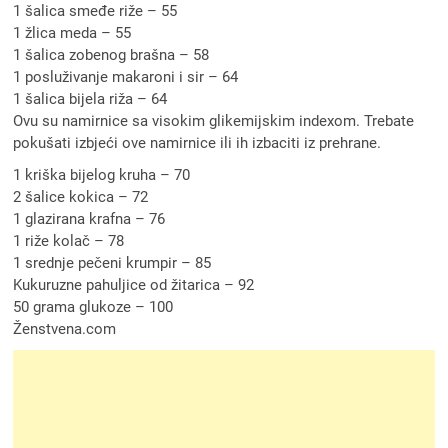
1 šalica smeđe riže – 55
1 žlica meda – 55
1 šalica zobenog brašna – 58
1 posluživanje makaroni i sir – 64
1 šalica bijela riža – 64
Ovu su namirnice sa visokim glikemijskim indexom. Trebate
pokušati izbjeći ove namirnice ili ih izbaciti iz prehrane.
1 kriška bijelog kruha – 70
2 šalice kokica – 72
1 glazirana krafna – 76
1 riže kolač – 78
1 srednje pečeni krumpir – 85
Kukuruzne pahuljice od žitarica – 92
50 grama glukoze – 100
Ženstvena.com