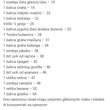
1 srednja žuta glavica luka – 10
1 šalica oraha – 15
1 šalica indijski oraščić – 22
1 šalica trešanja – 22
Veliki ½ grejp – 25
1 šalica jogurta (bez dodana šećera) – 23
1 Turska kobasica – 28
1 šalica graha maslaca – 31
1 šalica graha bubrega – 34
1 srednja jabuka – 38
2 dcl sok od rajčice – 38
1 šalica špageti – 42
1 šalica zelenog grožđa – 46
2 dcl sok od ananasa – 46
1 velika mrkva – 47
1 srednja naranče – 48
1 velika banana – 52
1 šalica graška – 54
Ove namirnice iznad imaju umjereni glikemijski index i trebate
ih konzumirati sa oprezom: