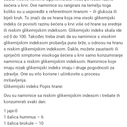
šećera u krvi. Ove namirnice su rangirani na temelju toga
koliko su u usporedbi s referentnom hranom – ili glukoza ili
bijeli kruh. To znači da se hrana koja ima visoki glikemijski
indeks će povisiti razinu šećera u krvi više od hrane sa srednje
ili niskim glikemijskim indeksom. Glikemijski indeks skala ide
od 0 do 100. Također, treba znati da su namirnice s visokim
glikemijskim indeksom probavlja puno brže, u odnosu na hranu
s niskim glikemijskim indeksom. Dakle, možete zaustaviti ili
spriječiti simptome visokoga šećera u krvi samo konzumiranje
namirnica s niskim glikemijskim indeksom. Namirnice koje
imaju nizak glikemijski indeks imaju i druge pogodnosti za
zdravlje. One su vrlo korisne i učinkovite u procesu
mršavljenja.
Glikemijski indeks Popis hrane:
Ovu su namirnice sa niskim glikemijskim indexom i trebate ih
konzumirati svaki dan:
1 jaje-0
1 šalica hummus – 6
1 šalica brokule – 10