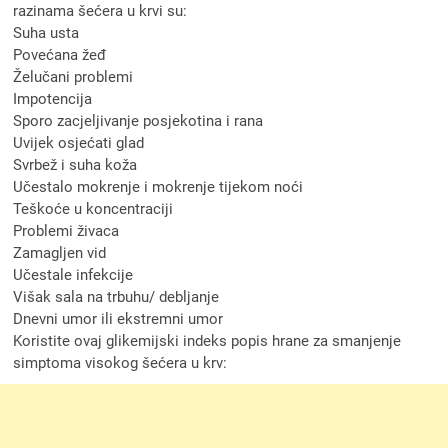
razinama šećera u krvi su:
Suha usta
Povećana žeđ
Želučani problemi
Impotencija
Sporo zacjeljivanje posjekotina i rana
Uvijek osjećati glad
Svrbež i suha koža
Učestalo mokrenje i mokrenje tijekom noći
Teškoće u koncentraciji
Problemi živaca
Zamagljen vid
Učestale infekcije
Višak sala na trbuhu/ debljanje
Dnevni umor ili ekstremni umor
Koristite ovaj glikemijski indeks popis hrane za smanjenje
simptoma visokog šećera u krv: