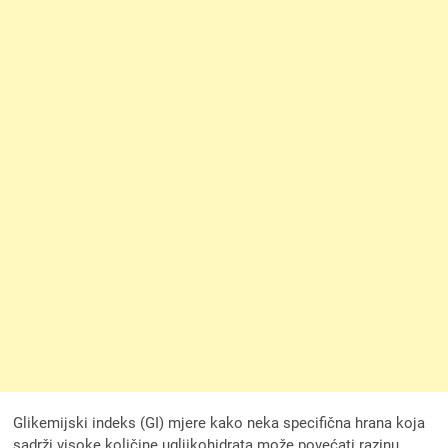
Glikemijski indeks (GI) mjere kako neka specifična hrana koja
sadrži visoke količine ugljikohidrata može povećati razinu