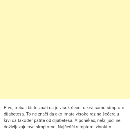
Prvo, trebali biste znati da je visok šećer u krvi samo simptom
dijabetesa. To ne znači da ako imate visoke razine šećera u
krvi da također patite od dijabetesa. A ponekad, neki ljudi ne
doživljavaju ove simptome. Najčešći simptomi visokim