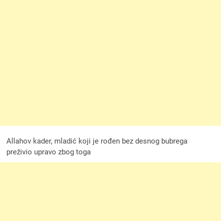
Allahov kader, mladić koji je rođen bez desnog bubrega
preživio upravo zbog toga