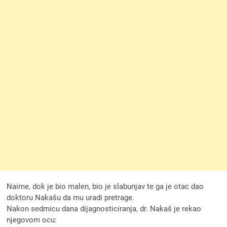
Naime, dok je bio malen, bio je slabunjav te ga je otac dao
doktoru Nakašu da mu uradi pretrage.
Nakon sedmicu dana dijagnosticiranja, dr. Nakaš je rekao
njegovom ocu: