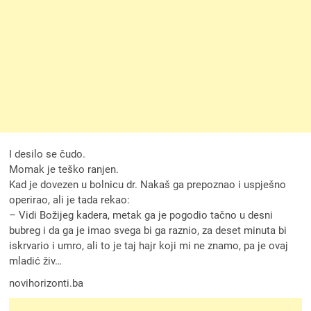
I desilo se čudo.
Momak je teško ranjen.
Kad je dovezen u bolnicu dr. Nakaš ga prepoznao i uspješno
operirao, ali je tada rekao:
– Vidi Božijeg kadera, metak ga je pogodio tačno u desni
bubreg i da ga je imao svega bi ga raznio, za deset minuta bi
iskrvario i umro, ali to je taj hajr koji mi ne znamo, pa je ovaj
mladić živ…
novihorizonti.ba