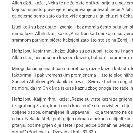
Allah dž.š., kaže: „Neka te ne žaloste oni koji srljaju u nevje
koji su umjesto prave vjere nevjerovanje prihvatili neće Allah
ga dajemo samo zato da što više ogreznu u grijehu; njih čeka
Ljudi koji su bez upute i znanja, i bez morala često puta um
mimoilaze. Allah dž.š., kaže: „A na Dan kad oni koji nisu vjero
sramnom patnjom bićete kažnjeni zato što ste se na Zemlji, bez
Hafiz Ibnu Kesir rhm., kaže: „Kako su postupali tako su i nagra
Allah dž.š., nesnosnom kaznom kaznio, bolnom i sramnom, mu
Mnogi današnji analitičari i teoretičari, razne krize i katastr
faktorima ili pak vremenskim promjenama – što je plod njiho
Sunneta Allahovog Poslanika s.a.w.s.. Svim aktuelnim događaji
na moru, da im On dâ da iskuse kaznu zbog onoga što rade, ne b
Hafiz Ibnul-Kajjim rhm., kaže: „Razne su vrste kazni za grijehe
i zagrobnog života, kao i onda kada dođe do proživljenja tije
opijene osobe, omamljene ili uspavane – koja trenutno ne osje
udara. Nekada šteta prati grijeh odmah a nekada uslijedi kasn
pitanju, počine grijeh čije štete i posljedice odmah ne uviđaju
stopu!“ (Pogledaj: el-Dževab el-Kafi, 81-82.)