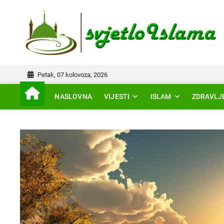
Skip
to
IS
content
Petak, 07 kolovoza, 2026
NASLOVNA
VIJESTI
ISLAM
ZDRAVLJ