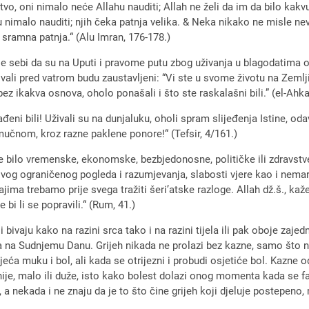
rstvo, oni nimalo neće Allahu nauditi; Allah ne želi da im da bilo kak
u nimalo nauditi; njih čeka patnja velika. & Neka nikako ne misle nev
 sramna patnja.“ (Alu Imran, 176-178.)
isle sebi da su na Uputi i pravome putu zbog uživanja u blagodatima
vali pred vatrom budu zaustavljeni: “Vi ste u svome životu na Zemlji 
 ikakva osnova, oholo ponašali i što ste raskalašni bili.” (el-Ahkaf
đeni bili! Uživali su na dunjaluku, oholi spram slijeđenja Istine, od
čnom, kroz razne paklene ponore!“ (Tefsir, 4/161.)
ofe bilo vremenske, ekonomske, bezbjedonosne, političke ili zdravstve
vog ograničenog pogleda i razumjevanja, slabosti vjere kao i nemar
ma trebamo prije svega tražiti šeri’atske razloge. Allah dž.š., kaže
i li se popravili.“ (Rum, 41.)
 i bivaju kako na razini srca tako i na razini tijela ili pak oboje za
la na Sudnjemu Danu. Grijeh nikada ne prolazi bez kazne, samo što n
ća muku i bol, ali kada se otrijezni i probudi osjetiće bol. Kazne 
ije, malo ili duže, isto kako bolest dolazi onog momenta kada se fa
, a nekada i ne znaju da je to što čine grijeh koji djeluje postepeno,