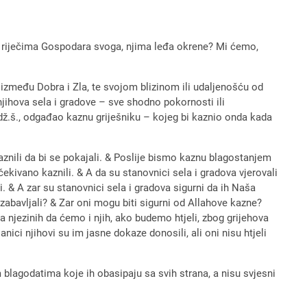
nut riječima Gospodara svoga, njima leđa okrene? Mi ćemo,
 između Dobra i Zla, te svojom blizinom ili udaljenošću od
 njihova sela i gradove – sve shodno pokornosti ili
 dž.š., odgađao kaznu griješniku – kojeg bi kaznio onda kada
aznili da bi se pokajali. & Poslije bismo kaznu blagostanjem
očekivano kaznili. & A da su stanovnici sela i gradova vjerovali
ili. & A zar su stanovnici sela i gradova sigurni da ih Naša
zabavljali? & Zar oni mogu biti sigurni od Allahove kazne?
 njezinih da ćemo i njih, ako budemo htjeli, zbog grijehova
nici njihovi su im jasne dokaze donosili, ali oni nisu htjeli
m blagodatima koje ih obasipaju sa svih strana, a nisu svjesni