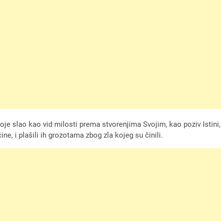
 Svoje slao kao vid milosti prema stvorenjima Svojim, kao poziv Ist
ne, i plašili ih grozotama zbog zla kojeg su činili.