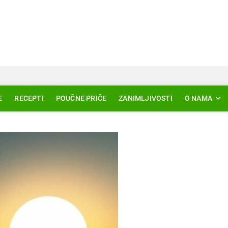
Svjetlo Islama
LAM – EDUKACIJA – AKTUELNOSTI
E
RECEPTI
POUČNE PRIČE
ZANIMLJIVOSTI
O NAMA