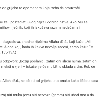
 od grijeha te opomenom koja treba da prouzroči
 ne želi poštedjeti Svog hajra i dobročinstva. Ako Mu se
njihov liječnik, koji ih iskušava raznim nedaćama i
i blagoslova, shodno riječima Allaha dž.š., koji kaže: „Mi
ive, & one koji, kada ih kakva nevolja zadesi, samo kažu: “Mi
, 155-157.)
odgovori: „Božiji poslanici, zatim oni slični njima, zatim oni
e mekši u vjeri – iskušenje će mu biti u skladu s tim. Rob će
 Allah dž.š., ne očisti od grijeha isto onako kako lišće spada
uzn) niti muka (eza) niti nervoza (gamm) niti ubod trna a da