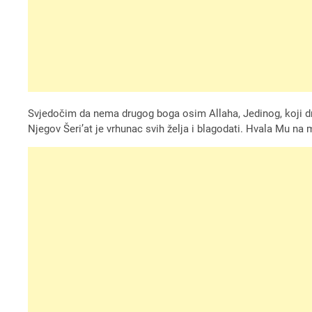
Svjedočim da nema drugog boga osim Allaha, Jedinog, koji dr
Njegov Šeri’at je vrhunac svih želja i blagodati. Hvala Mu na 