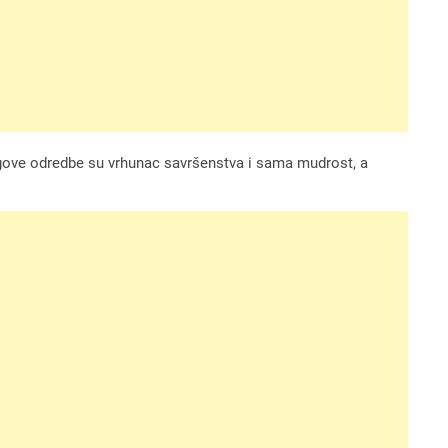
jegove odredbe su vrhunac savršenstva i sama mudrost, a