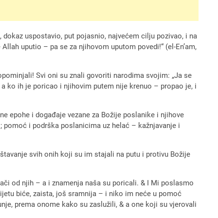
 dokaz uspostavio, put pojasnio, najvećem cilju pozivao, i na
e Allah uputio – pa se za njihovom uputom povedi!“ (el-En’am,
opominjali! Svi oni su znali govoriti narodima svojim: „Ja se
 ko ih je poricao i njihovim putem nije krenuo – propao je, i
esne epohe i događaje vezane za Božije poslanike i njihove
i; pomoć i podrška poslanicima uz helać – kažnjavanje i
vanje svih onih koji su im stajali na putu i protivu Božije
, jači od njih – a i znamenja naša su poricali. & I Mi poslasmo
ijetu biće, zaista, još sramnija – i niko im neće u pomoć
munje, prema onome kako su zaslužili, & a one koji su vjerovali