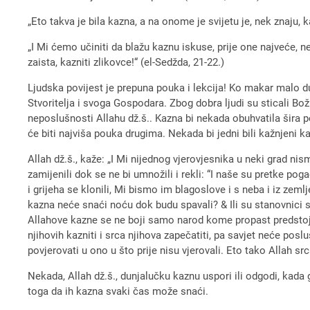
„Eto takva je bila kazna, a na onome je svijetu je, nek znaju, k
„I Mi ćemo učiniti da blažu kaznu iskuse, prije one najveće, 
zaista, kazniti zlikovce!“ (el-Sedžda, 21-22.)
Ljudska povijest je prepuna pouka i lekcija! Ko makar malo d
Stvoritelja i svoga Gospodara. Zbog dobra ljudi su sticali Bož
neposlušnosti Allahu dž.š.. Kazna bi nekada obuhvatila šira p
će biti najviša pouka drugima. Nekada bi jedni bili kažnjeni kak
Allah dž.š., kaže: „I Mi nijednog vjerovjesnika u neki grad n
zamijenili dok se ne bi umnožili i rekli: “I naše su pretke poga
i grijeha se klonili, Mi bismo im blagoslove i s neba i iz zemlj
kazna neće snaći noću dok budu spavali? & Ili su stanovnici s
Allahove kazne se ne boji samo narod kome propast predstoji. 
njihovih kazniti i srca njihova zapečatiti, pa savjet neće pos
povjerovati u ono u što prije nisu vjerovali. Eto tako Allah src
Nekada, Allah dž.š., dunjalučku kaznu uspori ili odgodi, kada 
toga da ih kazna svaki čas može snaći.