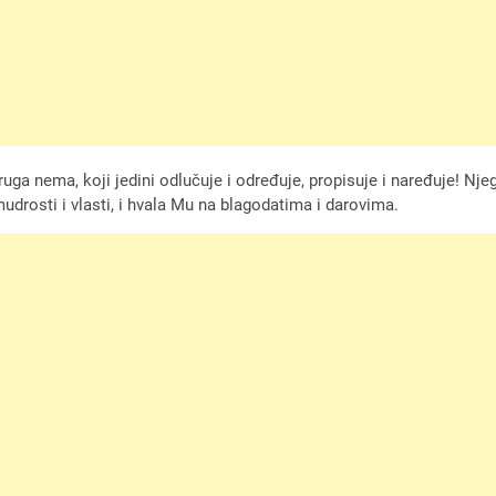
uga nema, koji jedini odlučuje i određuje, propisuje i naređuje! N
mudrosti i vlasti, i hvala Mu na blagodatima i darovima.