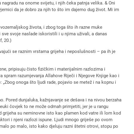
vu nagradu na onome svijetu, i njih čeka patnja velika. & Oni
jernici da je dobro za njih to što im dajemo dug život. Mi im
 ovozemaljskog života, i zbog toga što ih razne muke
sve svoje naslade iskoristili i u njima uživali, a danas
, 20.)
avajući se raznim vrstama grijeha i neposlušnosti – pa ih je
ne, pripisuju čisto fizičkim i materijalnim razlozima i
a spram razumjevanja Allahove Riječi i Njegove Knjige kao i
: „Zbog onoga što ljudi rade, pojavio se metež i na kopnu i
jedno. Pored dunjaluka, kažnjavanje se dešava i na nivou berzaha
euki čovjek to ne može odmah primjetiti, jer je u rangu
od grijeha su neminovne isto kao plamen kod vatre ili lom kod
ktori i njeni razlozi ispune. Ljudi mnogo griješe po ovom
 malo po malo, isto kako djeluju razni štetni otrovi, stopu po