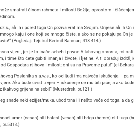
že smatrati činom rahmeta i milosti Božije, oprostom i čišćenjem
Jedinom.
ž.š., ali ih i pored toga On poziva vratima Svojim. Griješe ali ih On
e mnogo kaju i one koji se mnogo čiste, a ako se ne pokaju pa On je 
avio!“ (Pogledaj: Tejsirul-Kerimil-Rahman, 413-414.)
na vijest, jer je to inače sebeb i povod Allahovog oprosta, milosti 
time što ćete gubiti imanja i živote, i ljetine. A ti obraduj izdržlj
 od Gospodara njihova i milost; oni su na Pravome putu!“ (el-Bekara
ahovog Poslanika s.a.w.s., ko od ljudi ima najveća iskušenja – pa mu 
vjere. Ako bude čvrst u vjeri – iskušenje će mu biti jače, a ako bud
ikakvog grijeha na sebi!“ (Mustedrek, br.121.)
g snađe neki ezijjet/muka, ubod trna ili nešto veće od toga, a da ga
naći umor (nesab) niti bolest (vesab) niti briga (hemm) niti tuga (h
, br.5318.)