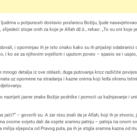
ljudima u potpunosti dostavio poslanicu Božiju, ljude nasavjetovao,
lijedeći stope onih za koje je Allah dž.š., rekao: „To su oni koje j
ovali, i opominjao ih je isto onako kako su ih prijašnji odabranici 
 i ko se za njihovim svjetlom i uputom poveo – spasio se i uspio, a
e mnogo detalja iz ove oblasti, duga putovanja kroz različite povij
enata uz opomene na stradanja i kazne onima koji leđa okrenu Istin
djelovanju.
rijeti jasne znake Božije podrške i pomoći uz kažnjavanje i uništa
jači?” – govorili su. A zar nisu znali da je Allah, koji ih je stvorio
š na ovome svijetu dali da osjete sramnu patnju – patnja na onom sv
bila milija sljepoća od Pravog puta, pa ih je stigla sramna kazna od 