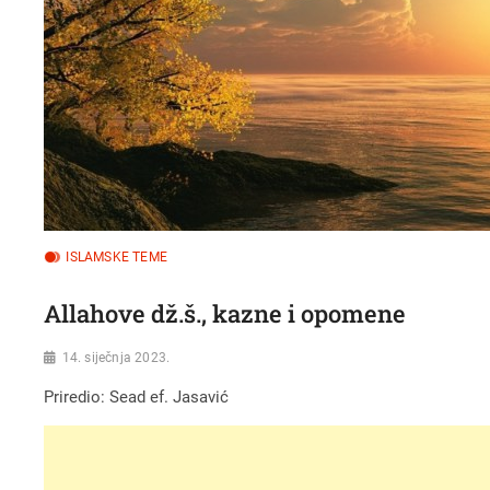
ISLAMSKE TEME
Allahove dž.š., kazne i opomene
14. siječnja 2023.
Priredio: Sead ef. Jasavić