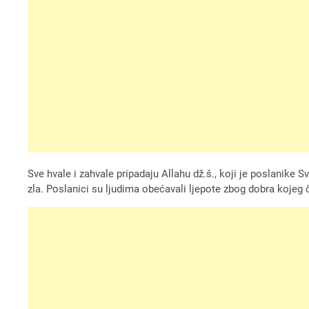
Sve hvale i zahvale pripadaju Allahu dž.š., koji je poslanike
zla. Poslanici su ljudima obećavali ljepote zbog dobra kojeg či