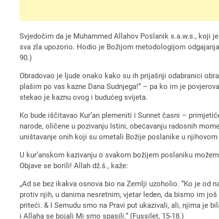
Svjedočim da je Muhammed Allahov Poslanik s.a.w.s., koji je 
sva zla upozorio. Hodio je Božijom metodologijom odgajanja, s
90.)
Obradovao je ljude onako kako su ih prijašnji odabranici obrad
plašim po vas kazne Dana Sudnjega!“ – pa ko im je povjerovao,
stekao je kaznu ovog i budućeg svijeta.
Ko bude iščitavao Kur’an plemeniti i Sunnet časni – primjetić
narode, oličene u pozivanju Istini, obećavanju radosnih mom
uništavanje onih koji su ometali Božije poslanike u njihovom 
U kur’anskom kazivanju o svakom božijem poslaniku možemo naz
Objave se borili! Allah dž.š., kaže:
„Ad se bez ikakva osnova bio na Zemlji uzoholio. “Ko je od nas 
protiv njih, u danima nesretnim, vjetar leden, da bismo im jo
priteći. & I Semudu smo na Pravi put ukazivali, ali, njima je 
i Allaha se bojali Mi smo spasili.“ (Fussilet, 15-18.)