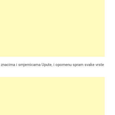
ini, znacima i smjernicama Upute, i opomenu spram svake vrste