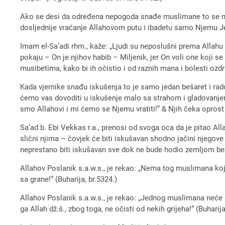
Ako se desi da određena nepogoda snađe muslimane to se mo
dosljednije vraćanje Allahovom putu i ibadetu samo Njemu 
Imam el-Sa’adi rhm., kaže: „Ljudi su neposlušni prema Allahu d
pokaju – On je njihov habib – Miljenik, jer On voli one koji s
musibetima, kako bi ih očistio i od raznih mana i bolesti ozdr
Kada vjernike snađu iskušenja to je samo jedan bešaret i rados
ćemo vas dovoditi u iskušenje malo sa strahom i gladovanjem, i 
smo Allahovi i mi ćemo se Njemu vratiti!” & Njih čeka oprost
Sa’ad b. Ebi Vekkas r.a., prenosi od svoga oca da je pitao All
slični njima – čovjek će biti iskušavan shodno jačini njegove 
neprestano biti iskušavan sve dok ne bude hodio zemljom bez 
Allahov Poslanik s.a.w.s., je rekao: „Nema tog muslimana koje
sa grane!“ (Buharija, br.5324.)
Allahov Poslanik s.a.w.s., je rekao: „Jednog muslimana neće s
ga Allah dž.š., zbog toga, ne očisti od nekih grijeha!“ (Buharija