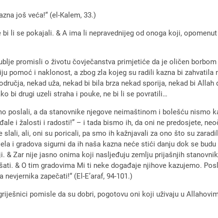
azna još veća!“ (el-Kalem, 33.)
ne bi li se pokajali. & A ima li nepravednijeg od onoga koji, opome
ublje promisli o životu čovječanstva primjetiće da je oličen borbom
iju pomoć i naklonost, a zbog zla kojeg su radili kazna bi zahvatila
odručja, nekad uža, nekad bi bila brza nekad sporija, nekad bi Allah
o bi drugi uzeli straha i pouke, ne bi li se povratili…
ismo poslali, a da stanovnike njegove neimaštinom i bolešću nismo k
đale i žalosti i radosti!” – i tada bismo ih, da oni ne predosjete, ne
e slali, ali, oni su poricali, pa smo ih kažnjavali za ono što su zarad
ela i gradova sigurni da ih naša kazna neće stići danju dok se budu 
& Zar nije jasno onima koji nasljeđuju zemlju prijašnjih stanovnika
lušati. & O tim gradovima Mi ti neke događaje njihove kazujemo. Posla
a nevjernika zapečati!“ (El-E’araf, 94-101.)
griješnici pomisle da su dobri, pogotovu oni koji uživaju u Allahovi