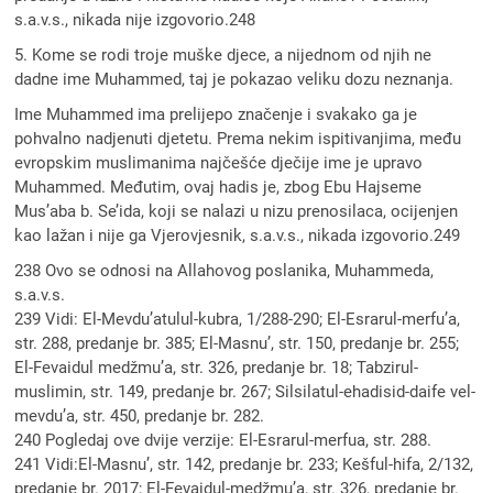
s.a.v.s., nikada nije izgovorio.248
5. Kome se rodi troje muške djece, a nijednom od njih ne
dadne ime Muhammed, taj je pokazao veliku dozu neznanja.
Ime Muhammed ima prelijepo značenje i svakako ga je
pohvalno nadjenuti djetetu. Prema nekim ispitivanjima, među
evropskim muslimanima najčešće dječije ime je upravo
Muhammed. Međutim, ovaj hadis je, zbog Ebu Hajseme
Mus’aba b. Se’ida, koji se nalazi u nizu prenosilaca, ocijenjen
kao lažan i nije ga Vjerovjesnik, s.a.v.s., nikada izgovorio.249
238 Ovo se odnosi na Allahovog poslanika, Muhammeda,
s.a.v.s.
239 Vidi: El-Mevdu’atulul-kubra, 1/288-290; El-Esrarul-merfu’a,
str. 288, predanje br. 385; El-Masnu’, str. 150, predanje br. 255;
El-Fevaidul medžmu’a, str. 326, predanje br. 18; Tabzirul-
muslimin, str. 149, predanje br. 267; Silsilatul-ehadisid-daife vel-
mevdu’a, str. 450, predanje br. 282.
240 Pogledaj ove dvije verzije: El-Esrarul-merfua, str. 288.
241 Vidi:El-Masnu’, str. 142, predanje br. 233; Kešful-hifa, 2/132,
predanje br. 2017; El-Fevaidul-medžmu’a, str. 326, predanje br.