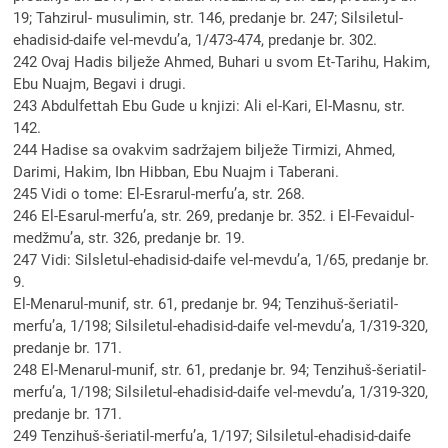
19; Tahzirul- musulimin, str. 146, predanje br. 247; Silsiletul-
ehadisid-daife vel-mevdu’a, 1/473-474, predanje br. 302.
242 Ovaj Hadis bilježe Ahmed, Buhari u svom Et-Tarihu, Hakim,
Ebu Nuajm, Begavi i drugi.
243 Abdulfettah Ebu Gude u knjizi: Ali el-Kari, El-Masnu, str.
142.
244 Hadise sa ovakvim sadržajem bilježe Tirmizi, Ahmed,
Darimi, Hakim, Ibn Hibban, Ebu Nuajm i Taberani.
245 Vidi o tome: El-Esrarul-merfu’a, str. 268.
246 El-Esarul-merfu’a, str. 269, predanje br. 352. i El-Fevaidul-
medžmu’a, str. 326, predanje br. 19.
247 Vidi: Silsletul-ehadisid-daife vel-mevdu’a, 1/65, predanje br.
9.
El-Menarul-munif, str. 61, predanje br. 94; Tenzihuš-šeriatil-
merfu’a, 1/198; Silsiletul-ehadisid-daife vel-mevdu’a, 1/319-320,
predanje br. 171.
248 El-Menarul-munif, str. 61, predanje br. 94; Tenzihuš-šeriatil-
merfu’a, 1/198; Silsiletul-ehadisid-daife vel-mevdu’a, 1/319-320,
predanje br. 171.
249 Tenzihuš-šeriatil-merfu’a, 1/197; Silsiletul-ehadisid-daife