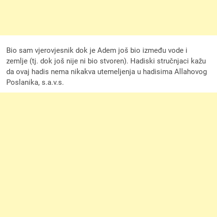
Bio sam vjerovjesnik dok je Adem još bio između vode i
zemlje (tj. dok još nije ni bio stvoren). Hadiski stručnjaci kažu
da ovaj hadis nema nikakva utemeljenja u hadisima Allahovog
Poslanika, s.a.v.s.