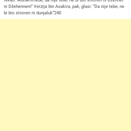
rekao: Muhammede, da nije tebe, ne bi bio stvoren ni Džennet
ni Džehennem“ Verzija Ibn Asakira, pak, glasi: “Da nije tebe, ne
bi bio stvoren ni dunjaluk”240