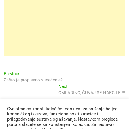
Navigacija
Previous
Previous
post:
Zašto je propisano sunećenje?
objava
Next
Next
post:
OMLADINO, ČUVAJ SE NARGILE !!!
Ova stranica koristi kolačiće (cookies) za pružanje boljeg
korisničkog iskustva, funkcionalnosti stranice i
prilagođavanja sustava oglašavanja. Nastavkom pregleda
portala slažete se sa korištenjem kolačića. Za nastavak