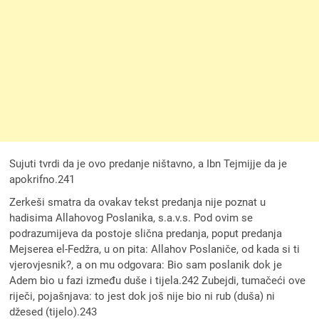
Sujuti tvrdi da je ovo predanje ništavno, a Ibn Tejmijje da je
apokrifno.241
Zerkeši smatra da ovakav tekst predanja nije poznat u
hadisima Allahovog Poslanika, s.a.v.s. Pod ovim se
podrazumijeva da postoje slična predanja, poput predanja
Mejserea el-Fedžra, u on pita: Allahov Poslaniče, od kada si ti
vjerovjesnik?, a on mu odgovara: Bio sam poslanik dok je
Adem bio u fazi između duše i tijela.242 Zubejdi, tumačeći ove
riječi, pojašnjava: to jest dok još nije bio ni rub (duša) ni
džesed (tijelo).243