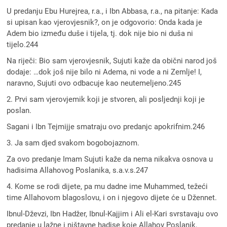
U predanju Ebu Hurejrea, r.a., i Ibn Abbasa, r.a., na pitanje: Kada
si upisan kao vjerovjesnik?, on je odgovorio: Onda kada je
Adem bio između duše i tijela, tj. dok nije bio ni duša ni
tijelo.244
Na riječi: Bio sam vjerovjesnik, Sujuti kaže da obični narod još
dodaje: …dok još nije bilo ni Adema, ni vode a ni Zemlje! I,
naravno, Sujuti ovo odbacuje kao neutemeljeno.245
2. Prvi sam vjerovjemik koji je stvoren, ali posljednji koji je
poslan.
Sagani i Ibn Tejmijje smatraju ovo predanjc apokrifnim.246
3. Ja sam djed svakom bogobojaznom.
Za ovo predanje Imam Sujuti kaže da nema nikakva osnova u
hadisima Allahovog Poslanika, s.a.v.s.247
4. Kome se rodi dijete, pa mu dadne ime Muhammed, težeći
time Allahovom blagoslovu, i on i njegovo dijete će u Džennet.
Ibnul-Dževzi, Ibn Hadžer, Ibnul-Kajjim i Ali el-Kari svrstavaju ovo
predanje u lažne i ništavne hadise koje Allahov Poslanik,