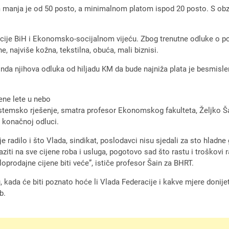
manja je od 50 posto, a minimalnom platom ispod 20 posto. S obzir
acije BiH i Ekonomsko-socijalnom vijeću. Zbog trenutne odluke o p
, najviše kožna, tekstilna, obuća, mali biznisi.
nda njihova odluka od hiljadu KM da bude najniža plata je besmislena
ene lete u nebo
stemsko rješenje, smatra profesor Ekonomskog fakulteta, Željko Šai
u konačnoj odluci.
 radilo i što Vlada, sindikat, poslodavci nisu sjedali za sto hladne g
ziti na sve cijene roba i usluga, pogotovo sad što rastu i troškovi
oprodajne cijene biti veće”, ističe profesor Šain za BHRT.
kada će biti poznato hoće li Vlada Federacije i kakve mjere donijeti
b.