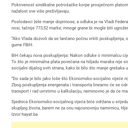
Pokrivenost sindikalne potrošačke korpe prosječnom platom 
nažalost sve više preživljavaju.
Poslodavci žele manje doprinose, a odluka je na Vladi Feder
nosi, tačnije 773,52 marke, mnoge grane bi mogle biti ugrožene
“Ako Vlada dozvoli da se lančano počnu vršiti poskupljenja, o
gume FBiH.
BiH čekaju nova poskupljenja: Nakon odluke o minimalcu cij
To što je minimalna plata povećana na hiljadu maraka nije si
socijalni dijalog svih strana, kako bi bilo što manje grešaka 
“Do sada je bilo jako loše što Ekonomsko-socijalno vijeće nije
Zbog poskupljenja energenata i transporta linearno će se odra
transport i rad uvrstimo u kalkulaciju, neminovno je da će mal
Sjednica Ekonomsko-socijalnog vijeća biće održana u srijedu, 
skupljeg života, barem ne za onu najosnovniju namirnicu, hlje
Izvor:hayat.ba