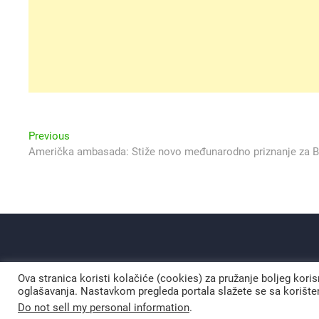
Navigacija
Previous
Previous
post:
Američka ambasada: Stiže novo međunarodno priznanje za 
objava
Ova stranica koristi kolačiće (cookies) za pružanje boljeg kori
oglašavanja. Nastavkom pregleda portala slažete se sa korišten
Do not sell my personal information
.