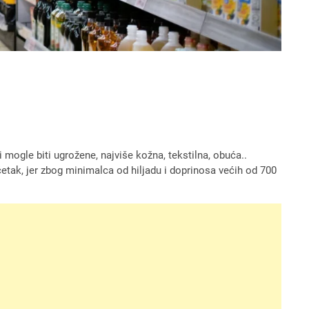
mogle biti ugrožene, najviše kožna, tekstilna, obuća..
četak, jer zbog minimalca od hiljadu i doprinosa većih od 700