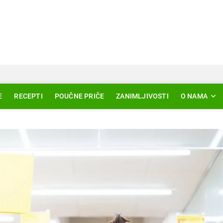
Svjetlo Islama
LAM – EDUKACIJA – AKTUELNOSTI
E
RECEPTI
POUČNE PRIČE
ZANIMLJIVOSTI
O NAMA