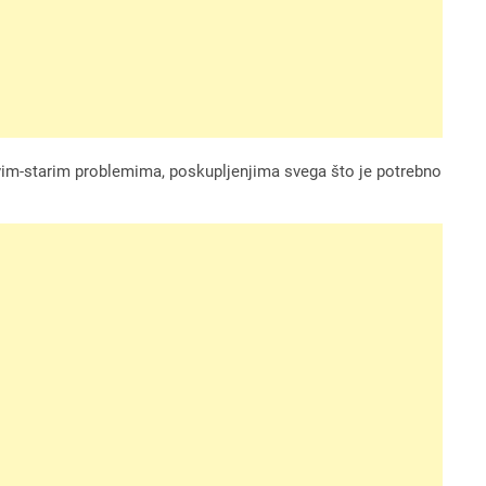
novim-starim problemima, poskupljenjima svega što je potrebno