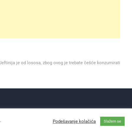
 Jeftinija je od lososa, zbog ovog je trebate češće konzumirati
.
Podešavanje kolačića
Slažem se
ma
| Designed by:
Theme Freesia
|
WordPress
| © Copyright All right reserved