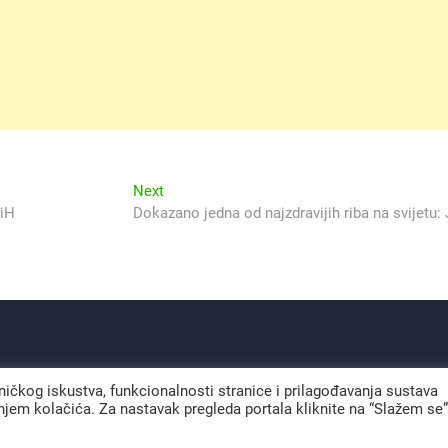
Next
Next
post:
BiH
Dokazano jedna od najzdravijih riba na svijetu:
sničkog iskustva, funkcionalnosti stranice i prilagođavanja sustava
jem kolačića. Za nastavak pregleda portala kliknite na “Slažem se”
Svjetlo Isla