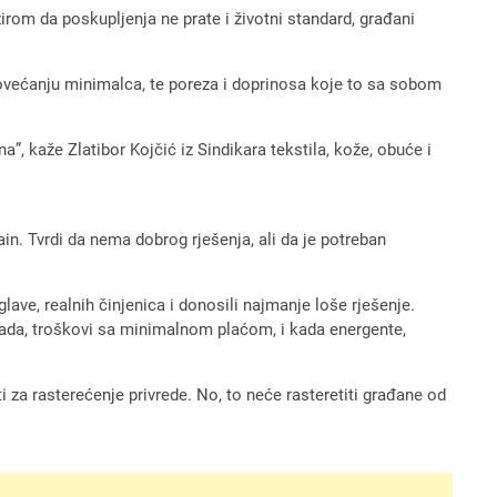
om da poskupljenja ne prate i životni standard, građani
ovećanju minimalca, te poreza i doprinosa koje to sa sobom
”, kaže Zlatibor Kojčić iz Sindikara tekstila, kože, obuće i
n. Tvrdi da nema dobrog rješenja, ali da je potreban
lave, realnih činjenica i donosili najmanje loše rješenje.
 rada, troškovi sa minimalnom plaćom, i kada energente,
 za rasterećenje privrede. No, to neće rasteretiti građane od