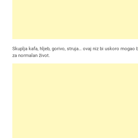
Skuplja kafa, hljeb, gorivo, struja… ovaj niz bi uskoro mogao
za normalan život.