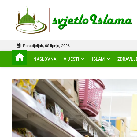
Skip
to
IS
content
Ponedjeljak, 08 lipnja, 2026
NASLOVNA
VIJESTI
ISLAM
ZDRAVLJ