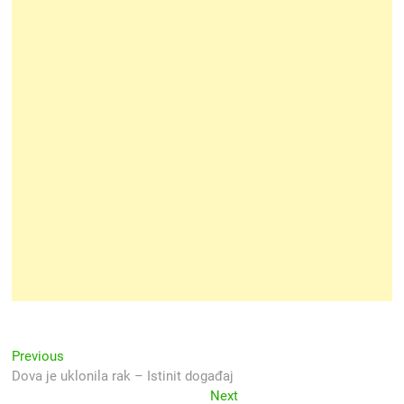
Navigacija
Previous
Previous
post:
Dova je uklonila rak – Istinit događaj
objava
Next
Next