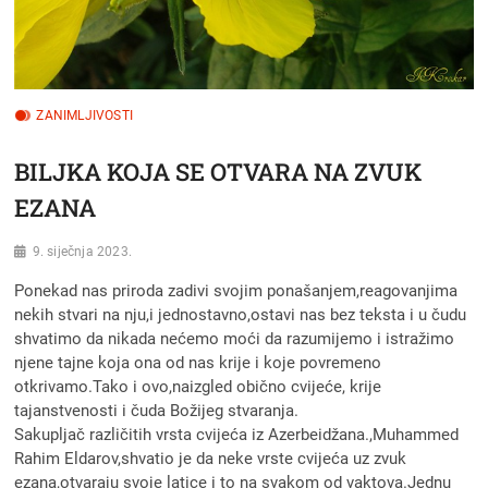
ZANIMLJIVOSTI
BILJKA KOJA SE OTVARA NA ZVUK
EZANA
9. siječnja 2023.
Ponekad nas priroda zadivi svojim ponašanjem,reagovanjima
nekih stvari na nju,i jednostavno,ostavi nas bez teksta i u čudu
shvatimo da nikada nećemo moći da razumijemo i istražimo
njene tajne koja ona od nas krije i koje povremeno
otkrivamo.Tako i ovo,naizgled obično cvijeće, krije
tajanstvenosti i čuda Božijeg stvaranja.
Sakupljač različitih vrsta cvijeća iz Azerbeidžana.,Muhammed
Rahim Eldarov,shvatio je da neke vrste cvijeća uz zvuk
ezana,otvaraju svoje latice i to na svakom od vaktova.Jednu