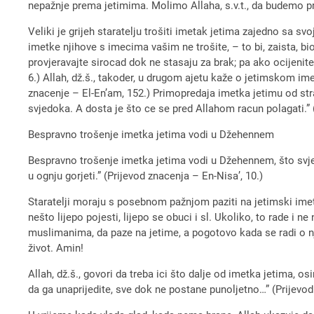
nepažnje prema jetimima. Molimo Allaha, s.v.t., da budemo pre
Veliki je grijeh staratelju trošiti imetak jetima zajedno sa s
imetke njihove s imecima vašim ne trošite, – to bi, zaista, bio 
provjeravajte sirocad dok ne stasaju za brak; pa ako ocijenite 
6.) Allah, dž.š., takoder, u drugom ajetu kaže o jetimskom ime
znacenje – El-En’am, 152.) Primopredaja imetka jetimu od stra
svjedoka. A dosta je što ce se pred Allahom racun polagati.” 
Bespravno trošenje imetka jetima vodi u Džehennem
Bespravno trošenje imetka jetima vodi u Džehennem, što svjedo
u ognju gorjeti.” (Prijevod znacenja – En-Nisa’, 10.)
Staratelji moraju s posebnom pažnjom paziti na jetimski imeta
nešto lijepo pojesti, lijepo se obuci i sl. Ukoliko, to rade i n
muslimanima, da paze na jetime, a pogotovo kada se radi o nji
život. Amin!
Allah, dž.š., govori da treba ici što dalje od imetka jetima, o
da ga unaprijedite, sve dok ne postane punoljetno…” (Prijevod 