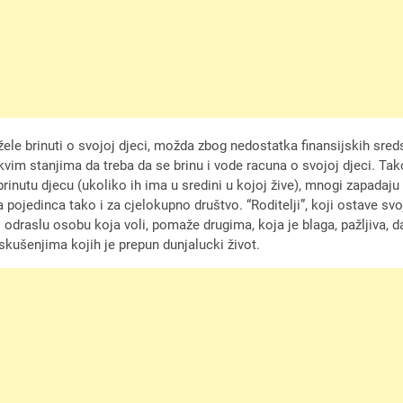
 ne žele brinuti o svojoj djeci, možda zbog nedostatka finansijskih sr
takvim stanjima da treba da se brinu i vode racuna o svojoj djeci. Tako
zbrinutu djecu (ukoliko ih ima u sredini u kojoj žive), mnogi zapadaju
a pojedinca tako i za cjelokupno društvo. “Roditelji”, koji ostave svo
i odraslu osobu koja voli, pomaže drugima, koja je blaga, pažljiva, d
kušenjima kojih je prepun dunjalucki život.