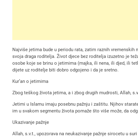
Najviše jetima bude u periodu rata, zatim raznih vremenskih 
svoja draga roditelja. Život djece bez roditelja izuzetno je te
osobe koje se brinu o jetimima (majka, ili nena, ili djed, ili 
dijete uz roditelje biti dobro odgojeno i da je sretno.
Kur’an o jetimima
Zbog teškog života jetima, a i zbog drugih mudrosti, Allah, s.v
Jetimi u Islamu imaju posebnu pažnju i zaštitu. Njihov stara
im u svakom segmentu života pomaže što više može, da odgaja i
Ukazivanje pažnje
Allah, s.v.t., upozorava na neukazivanje pažnje sirocetu u sur