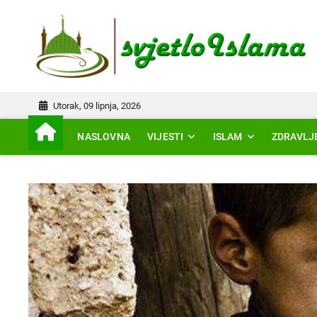
Skip
to
IS
content
Utorak, 09 lipnja, 2026
NASLOVNA
VIJESTI
ISLAM
ZDRAVLJ