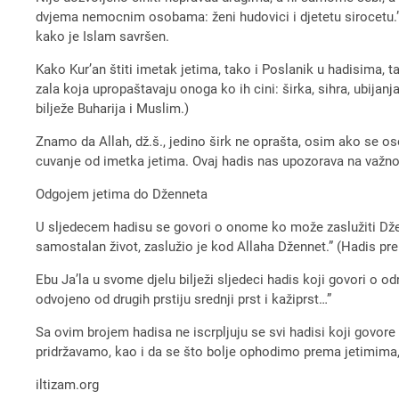
dvjema nemocnim osobama: ženi hudovici i djetetu sirocetu.” (
kako je Islam savršen.
Kako Kur’an štiti imetak jetima, tako i Poslanik u hadisima, 
zala koja upropaštavaju onoga ko ih cini: širka, sihra, ubijan
bilježe Buharija i Muslim.)
Znamo da Allah, dž.š., jedino širk ne oprašta, osim ako se o
cuvanje od imetka jetima. Ovaj hadis nas upozorava na važno
Odgojem jetima do Dženneta
U sljedecem hadisu se govori o onome ko može zaslužiti Džen
samostalan život, zaslužio je kod Allaha Džennet.” (Hadis pren
Ebu Ja’la u svome djelu bilježi sljedeci hadis koji govori o od
odvojeno od drugih prstiju srednji prst i kažiprst…”
Sa ovim brojem hadisa ne iscrpljuju se svi hadisi koji govore
pridržavamo, kao i da se što bolje ophodimo prema jetimima,
iltizam.org