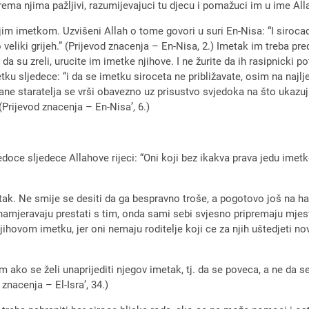
ma njima pažljivi, razumijevajuci tu djecu i pomažuci im u ime Alla
vojim imetkom. Uzvišeni Allah o tome govori u suri En-Nisa: “I siroc
veliki grijeh.” (Prijevod znacenja – En-Nisa, 2.) Imetak im treba pred
da su zreli, urucite im imetke njihove. I ne žurite da ih rasipnicki 
tku sljedece: “i da se imetku siroceta ne približavate, osim na najl
ne staratelja se vrši obavezno uz prisustvo svjedoka na što ukazuju
(Prijevod znacenja – En-Nisa’, 6.)
ce sljedece Allahove rijeci: “Oni koji bez ikakva prava jedu imetke 
k. Ne smije se desiti da ga bespravno troše, a pogotovo još na hara
e namjeravaju prestati s tim, onda sami sebi svjesno pripremaju mjesto 
hovom imetku, jer oni nemaju roditelje koji ce za njih uštedjeti no
sim ako se želi unaprijediti njegov imetak, tj. da se poveca, a ne da 
znacenja – El-Isra’, 34.)