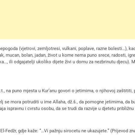
nepogoda (vjetrovi, zemljotresi, vulkani, poplave, razne bolesti…)
žak, mucan, bolan, jadan, život u kome nema puno srece, radosti, igre
tetka…, ili odgajatelji ukoliko dijete živi u domu za nezbrinutu djecu)
.t., na puno mjesta u Kur’anu govori o jetimima, o njihovoj zaštititi
telj se mora potruditi u ime Allaha, dž.š., da pomogne jetimima, da
spravnu i cvrstu osobu, da se trudi da razvije u djetetu približnu lj
i El-Fedžr, gdje kaže: “…Vi pažnju sirocetu ne ukazujete.” (Prijevod z