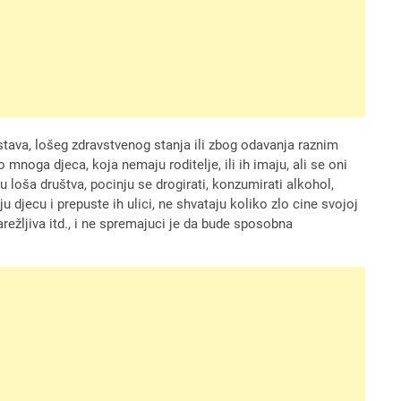
edstava, lošeg zdravstvenog stanja ili zbog odavanja raznim
 mnoga djeca, koja nemaju roditelje, ili ih imaju, ali se oni
 u loša društva, pocinju se drogirati, konzumirati alkohol,
ju djecu i prepuste ih ulici, ne shvataju koliko zlo cine svojoj
arežljiva itd., i ne spremajuci je da bude sposobna