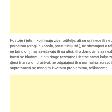
Postoje i jetimi koji imaju žive roditelje, ali se oni nece ili
porocima (drogi, alkoholu, prostituciji itd.), ne shvatajuci u 
ne brinu o njima, završavaju ili na ulici, ili u domovima za ne
baviti se bludom i ciniti druge razvratne i štetne stvari kako z
djeci (naravno i društvu), ne odgajajuci ih u normalnu, zdravu 
suprotstaviti se mnogim životnim problemima, teškocama i is