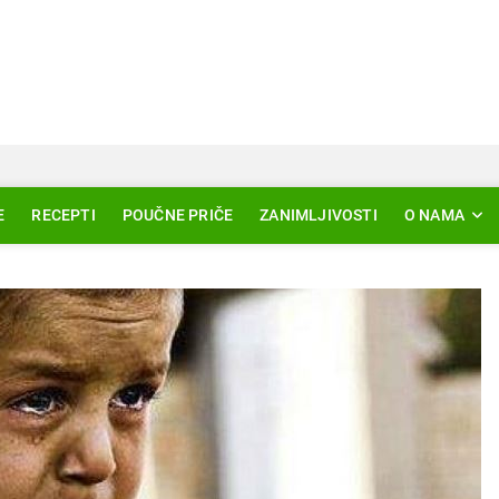
Svjetlo Islama
LAM – EDUKACIJA – AKTUELNOSTI
E
RECEPTI
POUČNE PRIČE
ZANIMLJIVOSTI
O NAMA