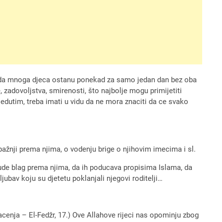
, kada mnoga djeca ostanu ponekad za samo jedan dan bez oba
, zadovoljstva, smirenosti, što najbolje mogu primijetiti
. Medutim, treba imati u vidu da ne mora znaciti da ce svako
, pažnji prema njima, o vodenju brige o njihovim imecima i sl.
 bude blag prema njima, da ih poducava propisima Islama, da
ubav koju su djetetu poklanjali njegovi roditelji…
nacenja – El-Fedžr, 17.) Ove Allahove rijeci nas opominju zbog