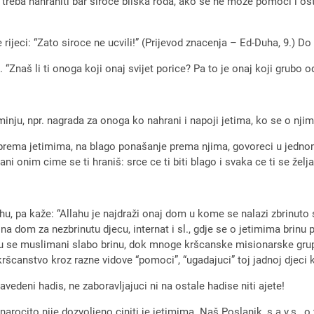
reba nahraniti bar siroce bliska roda, ako se ne može pomoci i ostal
e rijeci: “Zato siroce ne ucvili!” (Prijevod znacenja – Ed-Duha, 9.) 
Znaš li ti onoga koji onaj svijet porice? Pa to je onaj koji grubo od
minju, npr. nagrada za onoga ko nahrani i napoji jetima, ko se o nj
rema jetimima, na blago ponašanje prema njima, govoreci u jednom o
i onim cime se ti hraniš: srce ce ti biti blago i svaka ce ti se želja 
llahu, pa kaže: “Allahu je najdraži onaj dom u kome se nalazi zbrinu
na dom za nezbrinutu djecu, internat i sl., gdje se o jetimima brinu
goju se muslimani slabo brinu, dok mnoge kršcanske misionarske gru
ršcanstvo kroz razne vidove “pomoci”, “ugadajuci” toj jadnoj djeci ko
deni hadis, ne zaboravljajuci ni na ostale hadise niti ajete!
narocito nije dozvoljeno ciniti je jetimima. Naš Poslanik, s.a.v.s.,