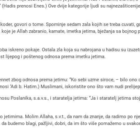
Hadis prenosi Enes.) Ove dvije kategorije ljudi su najnezašticenije,
takoder, govori o tome. Spominje sedam zala kojih se treba cuvati, 
ja koje je Allah zabranio, kamate, imetka jetima, bježanja sa bojnog
soba iskreno pokaje. Ostala zla koja su nabrojana u hadisu su izuz
st lijepog i poštenog odnosa prema imetku jetima.
net zbog odnosa prema jetimu: “Ko sebi uzme siroce, – bilo ono od 
osi ‘Adi b. Hatim.) Muslimani, iskoristite ono što vam nudi prelijep
nosu Poslanika, s.a.v.s., i staratelja jetima: “Ja i staratelj jetima
 o jetimima. Molim Allaha, s.v.t., da nam da znanje, da radimo po n
 da budemo blagi, pažljivi, dobri, da im što više pomažemo u svak