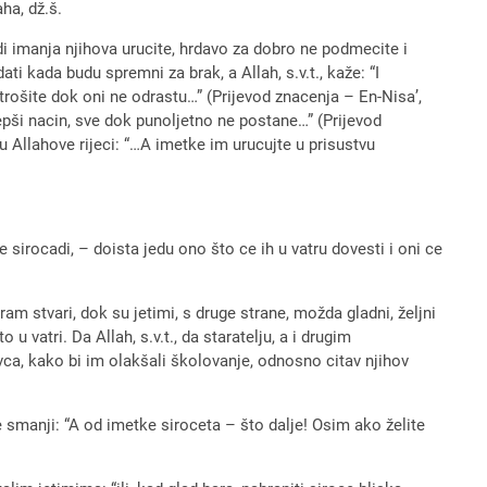
ha, dž.š.
adi imanja njihova urucite, hrdavo za dobro ne podmecite i
ati kada budu spremni za brak, a Allah, s.v.t., kaže: “I
potrošite dok oni ne odrastu…” (Prijevod znacenja – En-Nisa’,
jepši nacin, sve dok punoljetno ne postane…” (Prijevod
 Allahove rijeci: “…A imetke im urucujte u prisustvu
sirocadi, – doista jedu ono što ce ih u vatru dovesti i oni ce
m stvari, dok su jetimi, s druge strane, možda gladni, željni
u vatri. Da Allah, s.v.t., da staratelju, a i drugim
vca, kako bi im olakšali školovanje, odnosno citav njihov
se smanji: “A od imetke siroceta – što dalje! Osim ako želite