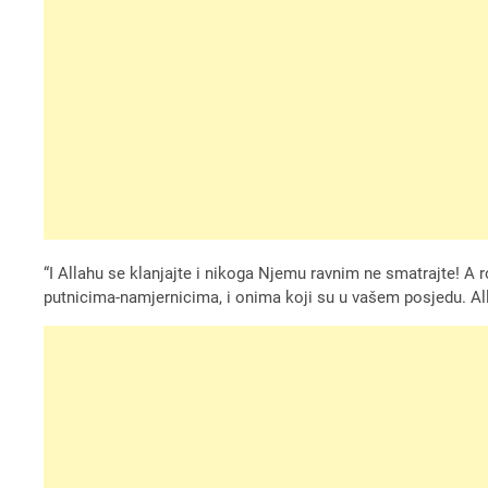
“I Allahu se klanjajte i nikoga Njemu ravnim ne smatrajte! A ro
putnicima-namjernicima, i onima koji su u vašem posjedu. Allah