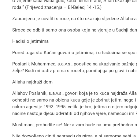
U vrijeme kada vlada glad, kada nema hrane, Allah ukazuje da t
roda.” (Prijevod znacenja – El-Beled, 14.-15.)
Zabranjeno je ucviliti siroce, na što ukazuju sljedece Allahov
Siroce ce odbiti samo ona osoba koja ne vjeruje u Sudnji dan. “
Hadisi o jetimima
Pored toga što Kur’an govori o jetimima, i u hadisima se spo
Poslanik Muhammed, s.a.v.s., podstice na ukazivanje pažnje p
želje? Budi milostiv prema sirocetu, pomiluj ga po glavi i nahran
Allahu najdraži dom
Allahov Poslanik, s.a.v.s., govori koja je to kuca najdraža A
odnositi ne samo na obicnu kucu gdje je zbrinut jetim, nego i 
nakon agresije 1992.-1995. veliki je broj jetima o cijem od
nacine nastoje djecu odvratiti od njihove vjere, namecuci im k
Muslimani, probudite se! Neka vam bude na umu prethodno nave
Nije dozvoljeno ciniti nepravdu drugima, a ni samome sebi, a 