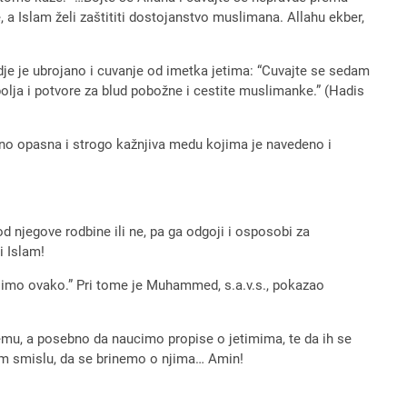
 a Islam želi zaštititi dostojanstvo muslimana. Allahu ekber,
gdje je ubrojano i cuvanje od imetka jetima: “Cuvajte se sedam
 polja i potvore za blud pobožne i cestite muslimanke.” (Hadis
etno opasna i strogo kažnjiva medu kojima je navedeno i
njegove rodbine ili ne, pa ga odgoji i osposobi za
i Islam!
 stojimo ovako.” Pri tome je Muhammed, s.a.v.s., pokazao
jemu, a posebno da naucimo propise o jetimima, te da ih se
om smislu, da se brinemo o njima… Amin!