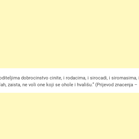
diteljima dobrocinstvo cinite, i rodacima, i sirocadi, i siromasima, i
, zaista, ne voli one koji se ohole i hvališu.” (Prijevod znacenja – 