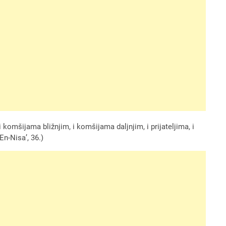
 komšijama bližnjim, i komšijama daljnjim, i prijateljima, i
En-Nisa’, 36.)