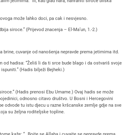
im jetimima: “ili, kad glad hara, nahraniti siroce bliska
Do ovoga može lahko doci, pa cak i nesvjesno.
bija siroce.” (Prijevod znacenja – El-Ma’un, 1.-2.)
ima brine, cuvanje od nanošenja nepravde prema jetimima itd.
d hadisa: “Želiš li da ti srce bude blago i da ostvariš svoje
ispuniti.” (Hadis bilježi Bejheki.)
to siroce.” (Hadis prenosi Ebu Umame.) Ovaj hadis se može
 pojedinici, odnosno citavo društvo. U Bosni i Hercegovini
pe odvode tu istu djecu u razne kršcanske zemlje gdje na sve
ja su željna roditeljske topline.
 o tome kaže: “…Bojte se Allaha i cuvajte se nepravde prema