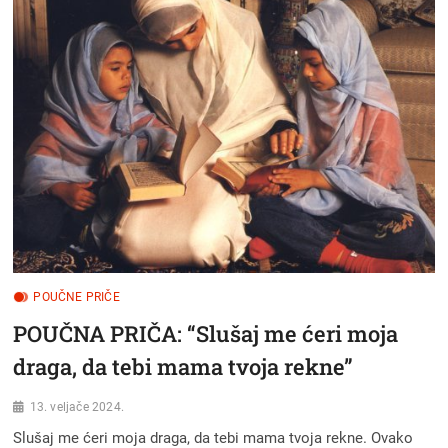
SVOME
SINU:”SINE
MOJ,
BUDI
UZ
MENE!”
POUČNE PRIČE
POUČNA PRIČA: “Slušaj me ćeri moja
draga, da tebi mama tvoja rekne”
13. veljače 2024.
Slušaj me ćeri moja draga, da tebi mama tvoja rekne. Ovako