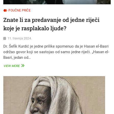
POUČNE PRIČE
Znate li za predavanje od jedne riječi
koje je rasplakalo ljude?
11. travnja 2024.
Dr. Šefik Kurdić je jedne prilike spomenuo da je Hasan el-Basri
održao govor koji se sastojao od samo jedne riječi. „Hasan el-
Basri, jedan od…
ZNATE
VIEW MORE
LI
ZA
PREDAVANJE
OD
JEDNE
RIJEČI
KOJE
JE
RASPLAKALO
LJUDE?