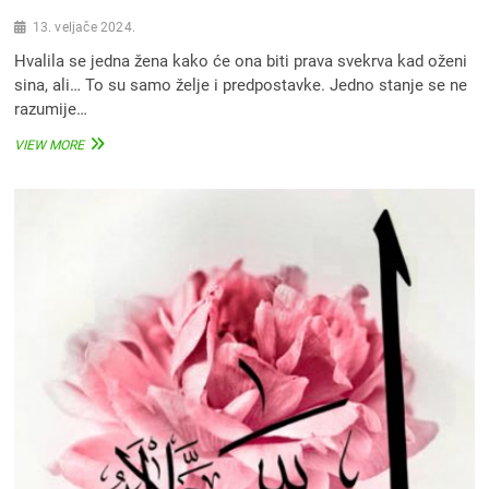
13. veljače 2024.
Hvalila se jedna žena kako će ona biti prava svekrva kad oženi
sina, ali… To su samo želje i predpostavke. Jedno stanje se ne
razumije…
HVALILA
VIEW MORE
SE
JEDNA
ŽENA
KAKO
ĆE
ONA
BITI
PRAVA
SVEKRVA
KAD
OŽENI
SINA,
ALI…