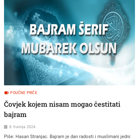
PROSJAKU
OD
USTA
SVOJE
DJECE
A
ONDA
SE
DESILO
NEŠTO
NEOČEKIVANO
POUČNE PRIČE
Čovjek kojem nisam mogao čestitati
bajram
8. travnja 2024.
Piše: Hasan Stranjac. Bajram je dan radosti i muslimani jedni