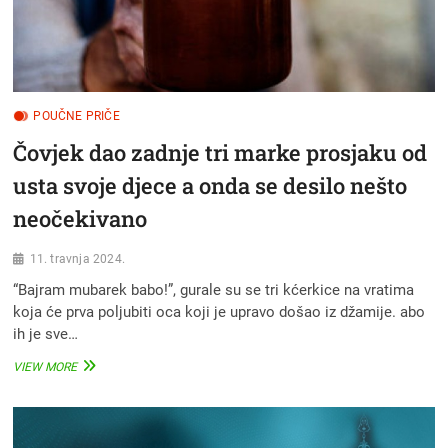
POUČNE PRIČE
Čovjek dao zadnje tri marke prosjaku od
usta svoje djece a onda se desilo nešto
neočekivano
11. travnja 2024.
“Bajram mubarek babo!”, gurale su se tri kćerkice na vratima
koja će prva poljubiti oca koji je upravo došao iz džamije. abo
ih je sve…
ČOVJEK
VIEW MORE
DAO
ZADNJE
TRI
MARKE