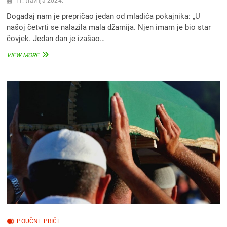
11. travnja 2024.
Događaj nam je prepričao jedan od mladića pokajnika: „U
našoj četvrti se nalazila mala džamija. Njen imam je bio star
čovjek. Jedan dan je izašao…
POUČNE
VIEW MORE
PRIČE:
STARI
IMAM
I
DŽEMAT
IZ
DISKO
KLUBA
POUČNE PRIČE