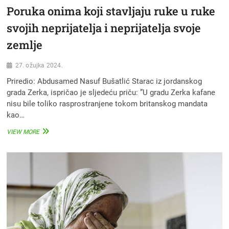
Poruka onima koji stavljaju ruke u ruke
svojih neprijatelja i neprijatelja svoje
zemlje
27. ožujka 2024.
Priredio: Abdusamed Nasuf Bušatlić Starac iz jordanskog
grada Zerka, ispričao je sljedeću priču: ”U gradu Zerka kafane
nisu bile toliko rasprostranjene tokom britanskog mandata
kao…
PORUKA
VIEW MORE
ONIMA
KOJI
STAVLJAJU
RUKE
U
RUKE
SVOJIH
NEPRIJATELJA
I
NEPRIJATELJA