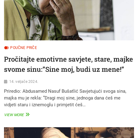
SVOJE
ZEMLJE
POUČNE PRIČE
Pročitajte emotivne savjete, stare, majke
svome sinu:”Sine moj, budi uz mene!”
14. veljače 2024.
Priredio: Abdusamed Nasuf Bušatlić Savjetujući svoga sina,
majka mu je rekla: ”Dragi moj sine, jednoga dana ćeš me
vidjeti staru i iznemoglu i primjetit ćeš…
PROČITAJTE
VIEW MORE
EMOTIVNE
SAVJETE,
STARE,
MAJKE