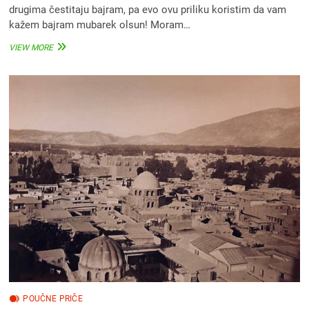
drugima čestitaju bajram, pa evo ovu priliku koristim da vam
kažem bajram mubarek olsun! Moram…
ČOVJEK
VIEW MORE
KOJEM
NISAM
MOGAO
ČESTITATI
BAJRAM
POUČNE PRIČE