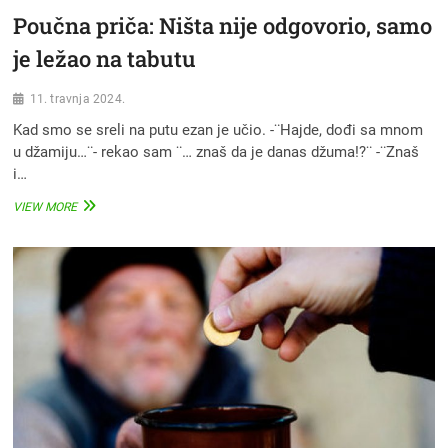
Poučna priča: Ništa nije odgovorio, samo
je ležao na tabutu
11. travnja 2024.
Kad smo se sreli na putu ezan je učio. -¨Hajde, dođi sa mnom
u džamiju…¨- rekao sam ¨… znaš da je danas džuma!?¨ -¨Znaš
i…
POUČNA
VIEW MORE
PRIČA:
NIŠTA
NIJE
ODGOVORIO,
SAMO
JE
LEŽAO
NA
TABUTU