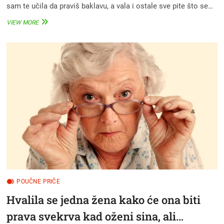
sam te učila da praviš baklavu, a vala i ostale sve pite što se…
POUČNA
VIEW MORE
PRIČA:
“SLUŠAJ
ME
ĆERI
MOJA
DRAGA,
DA
TEBI
MAMA
TVOJA
REKNE”
POUČNE PRIČE
Hvalila se jedna žena kako će ona biti
prava svekrva kad oženi sina, ali…