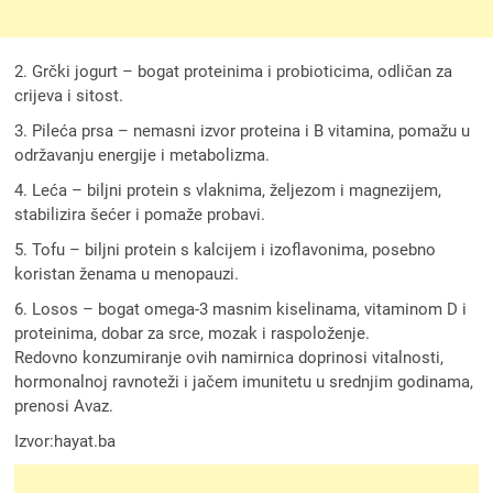
2. Grčki jogurt – bogat proteinima i probioticima, odličan za
crijeva i sitost.
3. Pileća prsa – nemasni izvor proteina i B vitamina, pomažu u
održavanju energije i metabolizma.
4. Leća – biljni protein s vlaknima, željezom i magnezijem,
stabilizira šećer i pomaže probavi.
5. Tofu – biljni protein s kalcijem i izoflavonima, posebno
koristan ženama u menopauzi.
6. Losos – bogat omega-3 masnim kiselinama, vitaminom D i
proteinima, dobar za srce, mozak i raspoloženje.
Redovno konzumiranje ovih namirnica doprinosi vitalnosti,
hormonalnoj ravnoteži i jačem imunitetu u srednjim godinama,
prenosi Avaz.
Izvor:hayat.ba