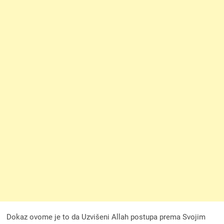
Dokaz ovome je to da Uzvišeni Allah postupa prema Svojim