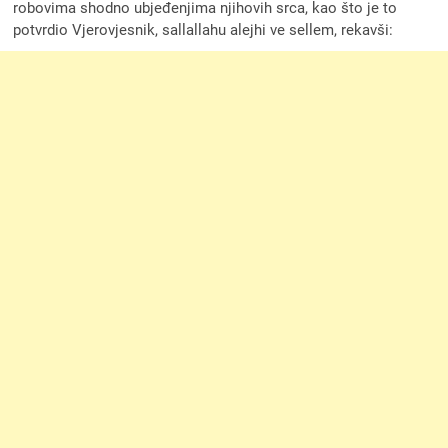
robovima shodno ubjeđenjima njihovih srca, kao što je to
potvrdio Vjerovjesnik, sallallahu alejhi ve sellem, rekavši: