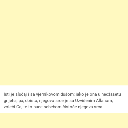
Isti je slučaj i sa vjernikovom dušom; iako je ona u nedžasetu
grijeha, pa, doista, njegovo srce je sa Uzvišenim Allahom,
voleći Ga, te to bude sebebom čistoće njegova srca.