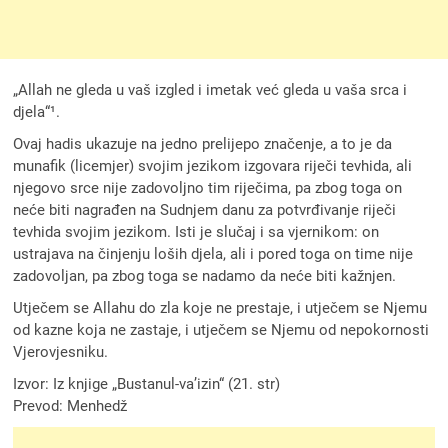
„Allah ne gleda u vaš izgled i imetak već gleda u vaša srca i
djela“¹.
Ovaj hadis ukazuje na jedno prelijepo značenje, a to je da
munafik (licemjer) svojim jezikom izgovara riječi tevhida, ali
njegovo srce nije zadovoljno tim riječima, pa zbog toga on
neće biti nagrađen na Sudnjem danu za potvrđivanje riječi
tevhida svojim jezikom. Isti je slučaj i sa vjernikom: on
ustrajava na činjenju loših djela, ali i pored toga on time nije
zadovoljan, pa zbog toga se nadamo da neće biti kažnjen.
Utječem se Allahu do zla koje ne prestaje, i utječem se Njemu
od kazne koja ne zastaje, i utječem se Njemu od nepokornosti
Vjerovjesniku.
Izvor: Iz knjige „Bustanul-va’izin“ (21. str)
Prevod: Menhedž