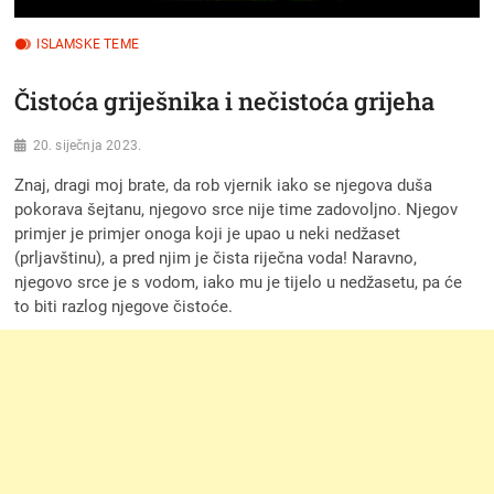
ISLAMSKE TEME
Čistoća griješnika i nečistoća grijeha
20. siječnja 2023.
Znaj, dragi moj brate, da rob vjernik iako se njegova duša
pokorava šejtanu, njegovo srce nije time zadovoljno. Njegov
primjer je primjer onoga koji je upao u neki nedžaset
(prljavštinu), a pred njim je čista riječna voda! Naravno,
njegovo srce je s vodom, iako mu je tijelo u nedžasetu, pa će
to biti razlog njegove čistoće.