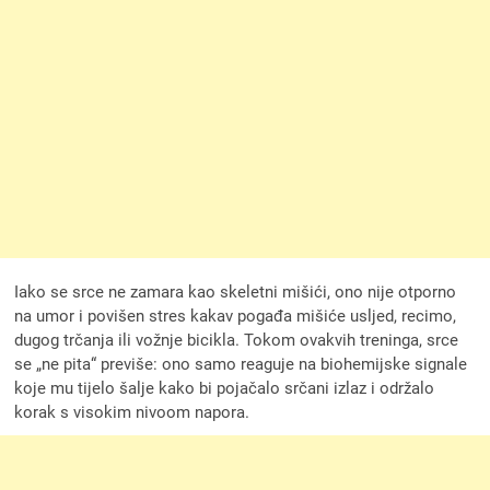
Iako se srce ne zamara kao skeletni mišići, ono nije otporno
na umor i povišen stres kakav pogađa mišiće usljed, recimo,
dugog trčanja ili vožnje bicikla. Tokom ovakvih treninga, srce
se „ne pita“ previše: ono samo reaguje na biohemijske signale
koje mu tijelo šalje kako bi pojačalo srčani izlaz i održalo
korak s visokim nivoom napora.