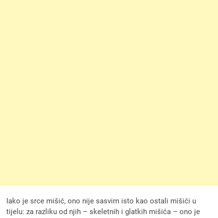
Iako je srce mišić, ono nije sasvim isto kao ostali mišići u
tijelu: za razliku od njih – skeletnih i glatkih mišića – ono je