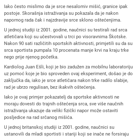
Iako često mislimo da je srce nesalomiv mišić, granice ipak
postoje. Skorašnja istraživanja su pokazala da je nakon
napornog rada čak i najzdravije srce sklono oštećenjima.
U jednoj studiji iz 2001. godine, naučnici su testirali rad srca
atletičara koji su učestvovali u trci po visoravnima Škotske.
Nakon 90 sati različitih sportskih aktivnosti, primjetili su da su
srca sportista pumpala 10 procenata manje krvi na kraju trke
nego prije njenog početka.
Kardiolog Juan Ešli, koji je bio zadužen za mobilnu laboratoriju
uz pomoć koje je bio sproveden ovaj eksperiment, došao je do
zaključka da, iako je srce atletičara nakon trke radilo slabije,
rad je ubrzo regulisan, bez ikakvih oštećenja.
Iako je ovaj primjer pokazatelj da sportske aktivnosti ne
moraju dovesti do trajnih oštećenja srca, sve više naučnih
istraživanja ukazuje da veliki fizički napor može ostaviti
posljedice na rad srčanog mišića.
U jednoj britanskoj studiji iz 2001. godine, naučnici su
ustanovili da mladi sportisti i stariji koji se inače ne forsiraju