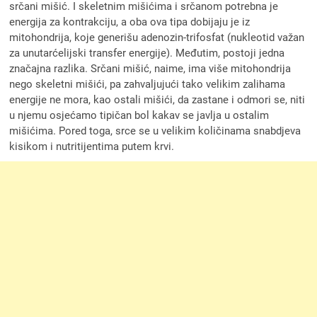
srčani mišić. I skeletnim mišićima i srčanom potrebna je
energija za kontrakciju, a oba ova tipa dobijaju je iz
mitohondrija, koje generišu adenozin-trifosfat (nukleotid važan
za unutarćelijski transfer energije). Međutim, postoji jedna
značajna razlika. Srčani mišić, naime, ima više mitohondrija
nego skeletni mišići, pa zahvaljujući tako velikim zalihama
energije ne mora, kao ostali mišići, da zastane i odmori se, niti
u njemu osjećamo tipičan bol kakav se javlja u ostalim
mišićima. Pored toga, srce se u velikim količinama snabdjeva
kisikom i nutritijentima putem krvi.