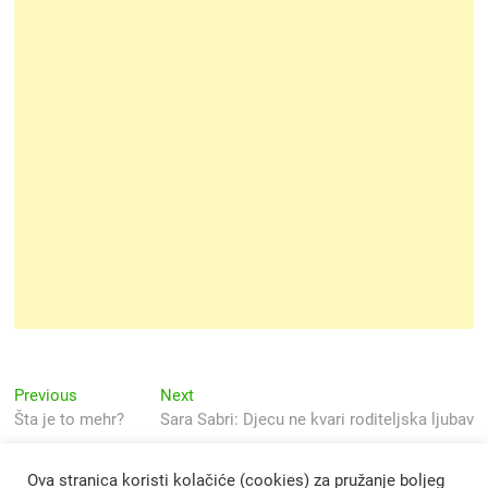
Navigacija
Previous
Next
Previous
Next
post:
post:
Šta je to mehr?
Sara Sabri: Djecu ne kvari roditeljska ljubav
objava
Ova stranica koristi kolačiće (cookies) za pružanje boljeg