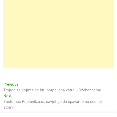
Navigacija
Previous
Previous
post:
Trojica sa kojima će biti potpaljena vatra u Džehennemu
objava
Next
Next
post:
Zašto nas Poslanik,a.s., savjetuje da spavamo na desnoj
strani?