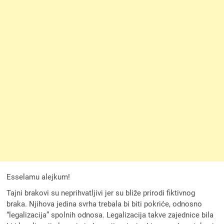
Esselamu alejkum!
Tajni brakovi su neprihvatljivi jer su bliže prirodi fiktivnog
braka. Njihova jedina svrha trebala bi biti pokriće, odnosno
“legalizacija” spolnih odnosa. Legalizacija takve zajednice bila