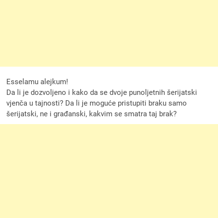
Esselamu alejkum!
Da li je dozvoljeno i kako da se dvoje punoljetnih šerijatski
vjenča u tajnosti? Da li je moguće pristupiti braku samo
šerijatski, ne i građanski, kakvim se smatra taj brak?