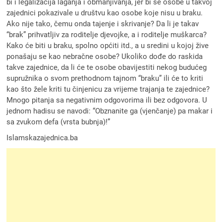
bi i legalizacija laganja i obmanjivanja, jer bi se osobe u takvoj
zajednici pokazivale u društvu kao osobe koje nisu u braku.
Ako nije tako, čemu onda tajenje i skrivanje? Da li je takav
“brak” prihvatljiv za roditelje djevojke, a i roditelje muškarca?
Kako će biti u braku, spolno općiti itd., a u sredini u kojoj žive
ponašaju se kao nebračne osobe? Ukoliko dođe do raskida
takve zajednice, da li će te osobe obavijestiti nekog budućeg
supružnika o svom prethodnom tajnom “braku” ili će to kriti
kao što žele kriti tu činjenicu za vrijeme trajanja te zajednice?
Mnogo pitanja sa negativnim odgovorima ili bez odgovora. U
jednom hadisu se navodi: “Obznanite ga (vjenčanje) pa makar i
sa zvukom defa (vrsta bubnja)!”
Islamskazajednica.ba