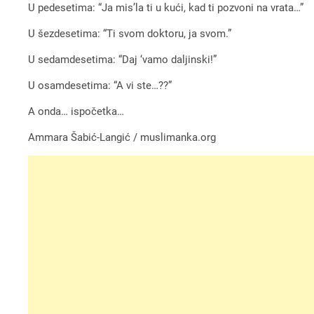
U pedesetima: “Ja mis’la ti u kući, kad ti pozvoni na vrata…”
U šezdesetima: “Ti svom doktoru, ja svom.”
U sedamdesetima: “Daj ‘vamo daljinski!”
U osamdesetima: “A vi ste…??”
A onda… ispočetka…
Ammara Šabić-Langić / muslimanka.org