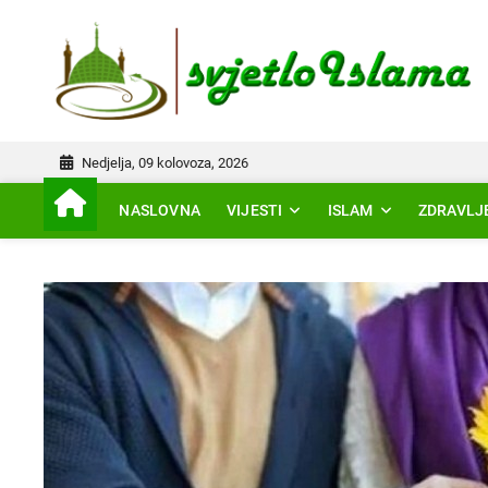
Skip
to
IS
content
Nedjelja, 09 kolovoza, 2026
NASLOVNA
VIJESTI
ISLAM
ZDRAVLJ