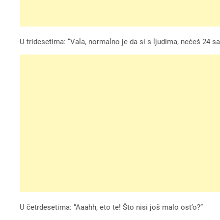
U tridesetima: “Vala, normalno je da si s ljudima, nećeš 24 s
U četrdesetima: “Aaahh, eto te! Što nisi još malo ost’o?”