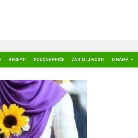
Svjetlo Islama
LAM – EDUKACIJA – AKTUELNOSTI
E
RECEPTI
POUČNE PRIČE
ZANIMLJIVOSTI
O NAMA