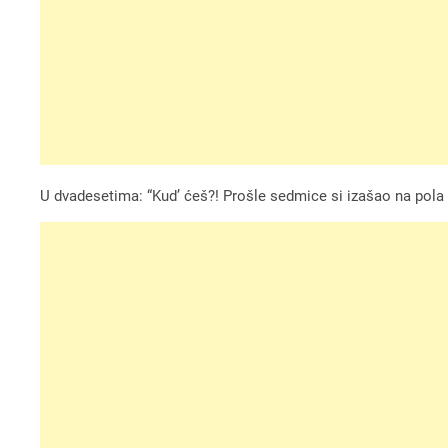
U dvadesetima: “Kud’ ćeš?! Prošle sedmice si izašao na pol