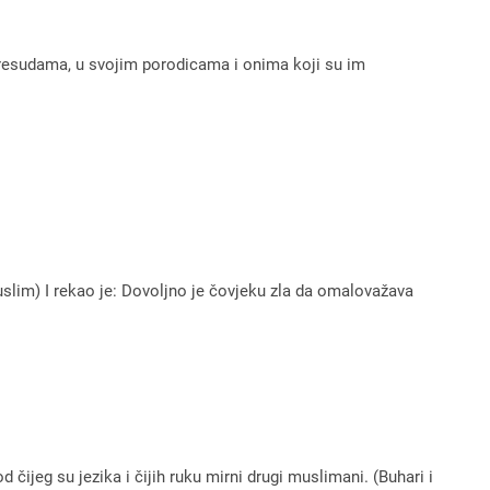
m presudama, u svojim porodicama i onima koji su im
Muslim) I rekao je: Dovoljno je čovjeku zla da omalovažava
d čijeg su jezika i čijih ruku mirni drugi muslimani. (Buhari i