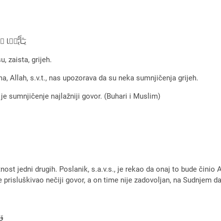
يَـٰٓأَيُّہَا
, zaista, grijeh.
 Allah, s.v.t., nas upozorava da su neka sumnjičenja grijeh.
r je sumnjičenje najlažniji govor. (Buhari i Muslim)
nost jedni drugih. Poslanik, s.a.v.s., je rekao da onaj to bude činio 
e prisluškivao nečiji govor, a on time nije zadovoljan, na Sudnjem d
وَ