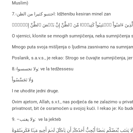
Muslim)
7.-اجتنبو كثيرا من الظن: Idžtenibu kesiran minel zan
 ٱلَّذِينَ ءَامَنُواْ ٱجۡتَنِبُواْ كَثِيرً۬ا مِّنَ ٱلظَّنِّ إِنَّ بَعۡضَ ٱلظَّنِّ إِثۡمٌ۬‌ۖ
O vjernici, klonite se mnogih sumnjičenja, neka sumnjičenja su
Mnogo puta svoja mišljenja o ljudima zasnivamo na sumnjama,
Poslanik, s.a.v.s., je rekao: Strogo se čuvajte sumnjičenja, je
8.-ولا تجسسوا: ve la tedžessesu
وَلَا تَجَسَّسُواْ
I ne uhodite jedni druge.
Ovim ajetom, Allah, s.v.t., nas podjeća da ne zalazimo u privat
privatnost, bit će osramoćen u svojoj kući. I rekao je: Ko bud
9. –ولا يغتب: ve la jekteb
لَا يَغۡتَب بَّعۡضُكُم بَعۡضًا‌ۚ أَيُحِبُّ أَحَدُڪُمۡ أَن يَأۡڪُلَ لَحۡمَ أَخِيهِ مَيۡتً۬ا فَكَرِهۡتُمُوهُ‌ۚ