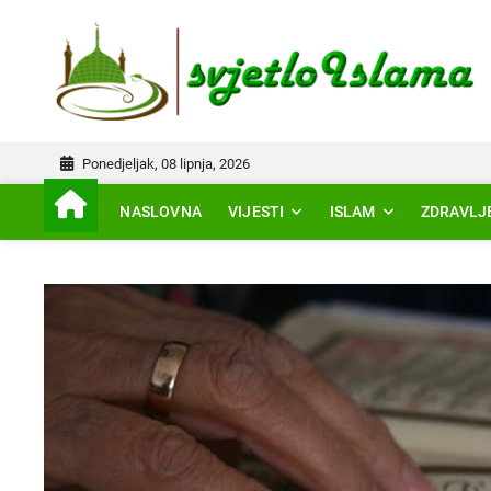
Skip
to
IS
content
Ponedjeljak, 08 lipnja, 2026
NASLOVNA
VIJESTI
ISLAM
ZDRAVLJ