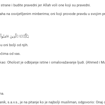
trane i budite pravedni jer Allah voli one koji su pravedni.
 Allaha na osvijetljenim minberima; oni koji provode pravdu u svoji
يَـٰٓأَيُّہَا ٱلَّذِينَ ءَ
 oni bolji od njih.
 očima od vas.
rekao: Oholost je odbijanje istine i omalovažavanje ljudi. (Ahmed i 
ma.
ik, s.a.v.s., je na pitanje ko je najbolji musliman, odgovorio: Onaj o