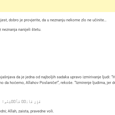
est, dobro je provjerite, da u neznanju nekome zlo ne učinite…
 neznanja nanijeli štetu.
pojašnjava da je jedna od najboljih sadaka upravo izmirivanje ljudi
 da hoćemo, Allahov Poslaniče!”, rekoše. “Izmirenje ljudima, jer dois
فَإِن فَآءَتۡ فَأَصۡلِحُواْ ب
dni; Allah, zaista, pravedne voli.