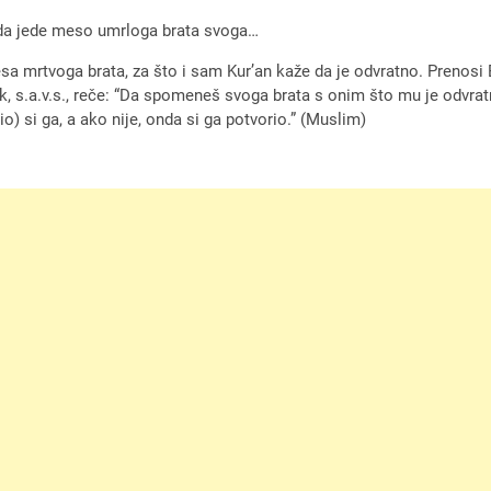
o da jede meso umrloga brata svoga…
sa mrtvoga brata, za što i sam Kur’an kaže da je odvratno. Prenosi Ebu 
anik, s.a.v.s., reče: “Da spomeneš svoga brata s onim što mu je odvr
o) si ga, a ako nije, onda si ga potvorio.” (Muslim)