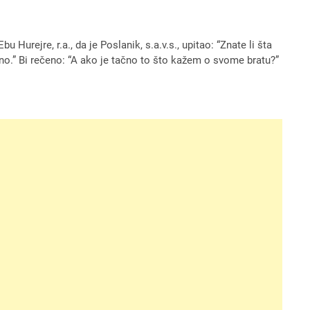
Hurejre, r.a., da je Poslanik, s.a.v.s., upitao: “Znate li šta
atno.” Bi rečeno: “A ako je tačno to što kažem o svome bratu?”