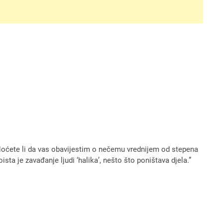
: “Hoćete li da vas obavijestim o nečemu vrednijem od stepena
ta je zavađanje ljudi ‘halika’, nešto što poništava djela.”