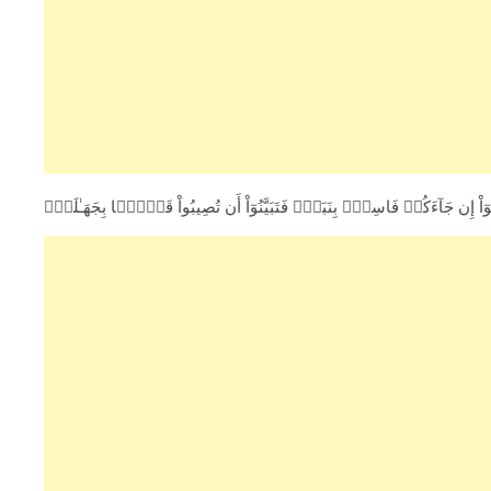
مَنُوٓاْ إِن جَآءَكُمۡ فَاسِقُۢ بِنَبَإٍ۬ فَتَبَيَّنُوٓاْ أَن تُصِيبُواْ قَوۡمَۢا بِجَهَـٰلَةٍ۬