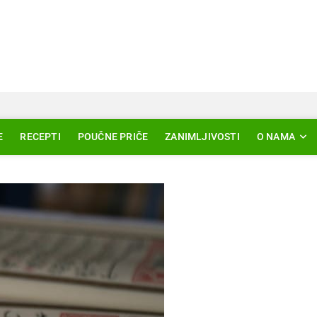
Svjetlo Islama
LAM – EDUKACIJA – AKTUELNOSTI
E
RECEPTI
POUČNE PRIČE
ZANIMLJIVOSTI
O NAMA