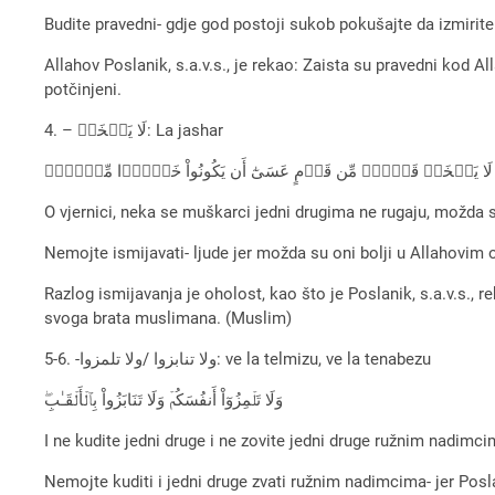
Budite pravedni- gdje god postoji sukob pokušajte da izmirite s
Allahov Poslanik, s.a.v.s., je rekao: Zaista su pravedni kod
potčinjeni.
4. – لَا يَسۡخَرۡ: La jashar
امَنُواْ لَا يَسۡخَرۡ قَوۡمٌ۬ مِّن قَوۡمٍ عَسَىٰٓ أَن يَكُونُواْ خَيۡرً۬ا مِّنۡہُمۡ
O vjernici, neka se muškarci jedni drugima ne rugaju, možda su
Nemojte ismijavati- ljude jer možda su oni bolji u Allahovim
Razlog ismijavanja je oholost, kao što je Poslanik, s.a.v.s., 
svoga brata muslimana. (Muslim)
5-6. -ولا تنابزوا /ولا تلمزوا: ve la telmizu, ve la tenabezu
وَلَا تَلۡمِزُوٓاْ أَنفُسَكُمۡ وَلَا تَنَابَزُواْ بِٱلۡأَلۡقَـٰبِ‌ۖ
I ne kudite jedni druge i ne zovite jedni druge ružnim nadimci
Nemojte kuditi i jedni druge zvati ružnim nadimcima- jer Poslan