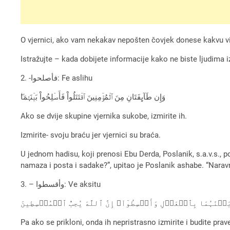
O vjernici, ako vam nekakav nepošten čovjek donese kakvu vij
Istražujte – kada dobijete informacije kako ne biste ljudima iz
2. -فأصلحوا: Fe aslihu
وَإِن طَآٮِٕفَتَانِ مِنَ ٱلۡمُؤۡمِنِينَ ٱقۡتَتَلُواْ فَأَصۡلِحُواْ بَيۡنَہُمَا‌ۖ
Ako se dvije skupine vjernika sukobe, izmirite ih.
Izmirite- svoju braću jer vjernici su braća.
U jednom hadisu, koji prenosi Ebu Derda, Poslanik, s.a.v.s., 
namaza i posta i sadake?”, upitao je Poslanik ashabe. “Naravno
3. – وأقسطوا: Ve aksitu
َيۡنَہُمَا بِٱلۡعَدۡلِ وَأَقۡسِطُوٓاْ‌ۖ إِنَّ ٱللَّهَ يُحِبُّ ٱلۡمُقۡسِطِينَ
Pa ako se prikloni, onda ih nepristrasno izmirite i budite prave