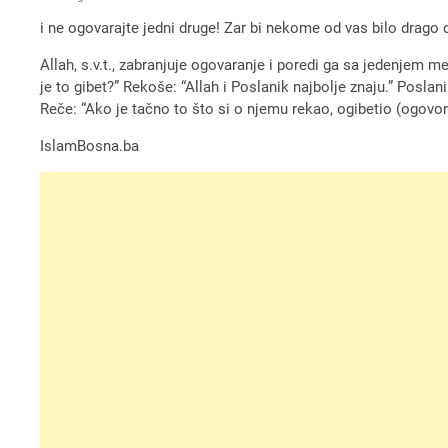
i ne ogovarajte jedni druge! Zar bi nekome od vas bilo drag
Allah, s.v.t., zabranjuje ogovaranje i poredi ga sa jedenjem me
je to gibet?” Rekoše: “Allah i Poslanik najbolje znaju.” Posl
Reče: “Ako je tačno to što si o njemu rekao, ogibetio (ogovori
IslamBosna.ba