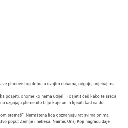
 Nalaze plodove tog dobra u svojim dušama, odgoju, osjećajima
a posjeti, onome ko nema udijeli, i osjetit ćeš kako te sreća
a uzgajaju plemenito bilje koje će ih liječiti kad naiđu
ratom sretneš”. Namrštena lica obznanjuju rat svima onima
nstvo poput Zemlje i nebesa. Naime, Onaj Koji nagradu daje