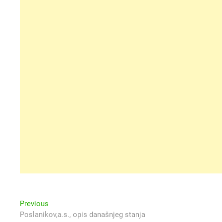
Navigacija
Previous
Previous
post:
Poslanikov,a.s., opis današnjeg stanja
objava