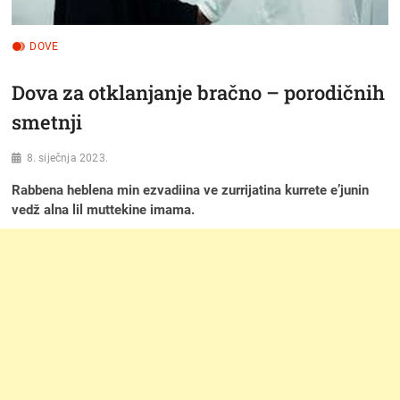
DOVE
Dova za otklanjanje bračno – porodičnih
smetnji
8. siječnja 2023.
Rabbena heblena min ezvadiina ve zurrijatina kurrete e’junin
vedž alna lil muttekine imama.