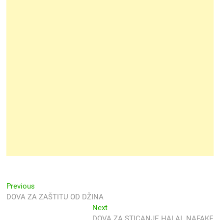
Navigacija
Previous
Previous
post:
DOVA ZA ZAŠTITU OD DŽINA
objava
Next
Next
post:
DOVA ZA STICANJE HALAL NAFAKE