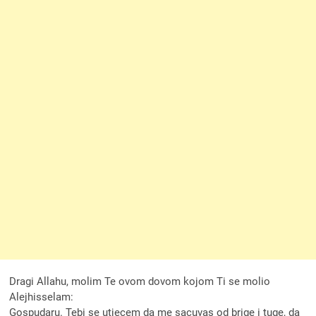
Dragi Allahu, molim Te ovom dovom kojom Ti se molio
Alejhisselam:
Gospudaru. Tebi se utjecem da me sacuvas od brige i tuge, da