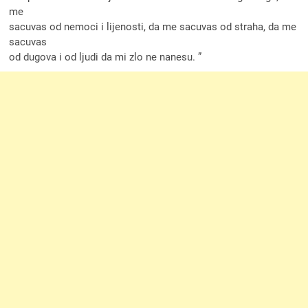
me
sacuvas od nemoci i lijenosti, da me sacuvas od straha, da me
sacuvas
od dugova i od ljudi da mi zlo ne nanesu. ”