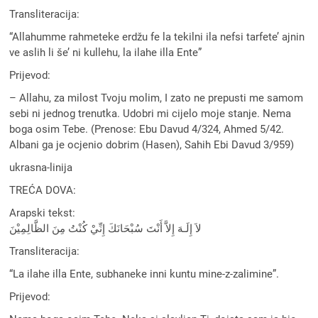
Transliteracija:
“Allahumme rahmeteke erdžu fe la tekilni ila nefsi tarfete’ ajnin
ve aslih li še’ ni kullehu, la ilahe illa Ente”
Prijevod:
– Allahu, za milost Tvoju molim, I zato ne prepusti me samom
sebi ni jednog trenutka. Udobri mi cijelo moje stanje. Nema
boga osim Tebe. (Prenose: Ebu Davud 4/324, Ahmed 5/42.
Albani ga je ocjenio dobrim (Hasen), Sahih Ebi Davud 3/959)
ukrasna-linija
TREĆA DOVA:
Arapski tekst:
لاَ إِلَـهَ إِلاَّ أَنْتَ سُبْحَانَكَ إِنِّيْ كُنْتُ مِنَ الظَّالِمِيْنَ
Transliteracija:
“La ilahe illa Ente, subhaneke inni kuntu mine-z-zalimine”.
Prijevod: