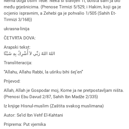
Nema boga osim Tebe. Neka si slavljen Ti, doista sam ja bio
među grješnicima. (Prenose Tirmizi 5/529, i Hakim, koji ga je
ocjenio ispravnim, a Zehebi ga je pohvalio 1/505 (Sahih Et-
Tirmizi 3/168))
ukrasna-linija
ČETVRTA DOVA:
Arapski tekst:
اللهُ اللهُ رَبِّي لاَ أُشْرِكُ بِهِ شَيْئًا
Transliteracija:
“Allahu, Allahu Rabbi, la ušriku bihi šej’en”
Prijevod:
Allah, Allah je Gospodar moj, Kome ja ne pretpostavljam ništa.
(Prenosi Ebu Davud 2/87, Sahih Ibn Madže 2/335)
Iz knjige Hisnul-muslim (Zaštita svakog muslimana)
Autor: Se’id Ibn Vehf El-Kahtani
Priprema: Put vjernika