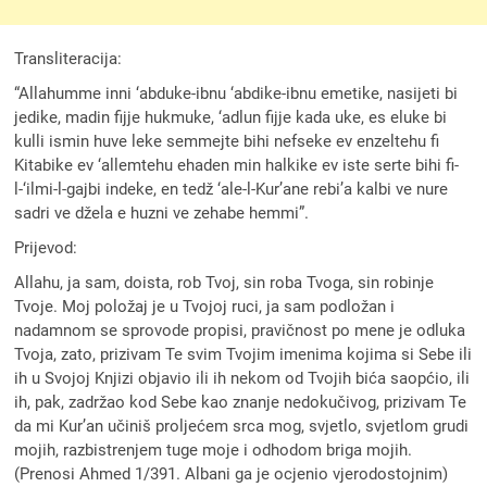
Transliteracija:
“Allahumme inni ‘abduke-ibnu ‘abdike-ibnu emetike, nasijeti bi
jedike, madin fijje hukmuke, ‘adlun fijje kada uke, es eluke bi
kulli ismin huve leke semmejte bihi nefseke ev enzeltehu fi
Kitabike ev ‘allemtehu ehaden min halkike ev iste serte bihi fi-
l-‘ilmi-l-gajbi indeke, en tedž ‘ale-l-Kur’ane rebi’a kalbi ve nure
sadri ve džela e huzni ve zehabe hemmi”.
Prijevod:
Allahu, ja sam, doista, rob Tvoj, sin roba Tvoga, sin robinje
Tvoje. Moj položaj je u Tvojoj ruci, ja sam podložan i
nadamnom se sprovode propisi, pravičnost po mene je odluka
Tvoja, zato, prizivam Te svim Tvojim imenima kojima si Sebe ili
ih u Svojoj Knjizi objavio ili ih nekom od Tvojih bića saopćio, ili
ih, pak, zadržao kod Sebe kao znanje nedokučivog, prizivam Te
da mi Kur’an učiniš proljećem srca mog, svjetlo, svjetlom grudi
mojih, razbistrenjem tuge moje i odhodom briga mojih.
(Prenosi Ahmed 1/391. Albani ga je ocjenio vjerodostojnim)