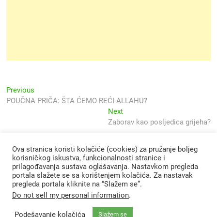
Navigacija
Previous
Previous
post:
POUČNA PRIČA: ŠTA ĆEMO REĆI ALLAHU?
objava
Next
Next
post:
Zaborav kao posljedica grijeha?
Ova stranica koristi kolačiće (cookies) za pružanje boljeg
korisničkog iskustva, funkcionalnosti stranice i
prilagođavanja sustava oglašavanja. Nastavkom pregleda
portala slažete se sa korištenjem kolačića. Za nastavak
pregleda portala kliknite na “Slažem se”.
Do not sell my personal information
.
Podešavanje kolačića
Slažem se
Svjetlo Islama
| Designed by:
Theme Freesia
|
WordPress
| © Copyright All