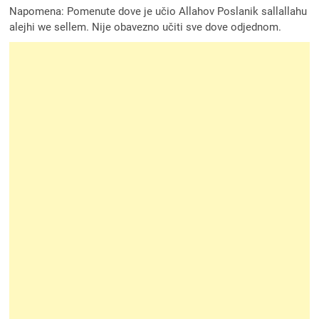
Napomena: Pomenute dove je učio Allahov Poslanik sallallahu
alejhi we sellem. Nije obavezno učiti sve dove odjednom.