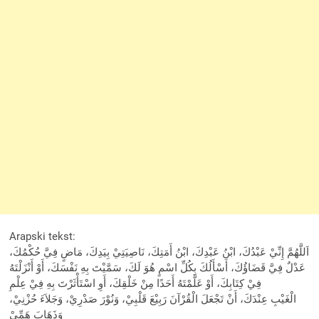
Arapski tekst:
اَللَّهُمَّ إِنِّيْ عَبْدُكَ، ابْنُ عَبْدِكَ، ابْنُ أَمَتِكَ، نَاصِيَتِيْ بِيَدِكَ، مَاضٍ فِيَّ حُكْمُكَ،
عَدْلٌ فِيَّ قَضَاؤُكَ، أَسْأَلُكَ بِكُلِّ اسْمٍ هُوَ لَكَ، سَمَّيْتَ بِهِ نَفْسَكَ، أَوْ أَنْزَلْتَهُ
فِيْ كِتَابِكَ، أَوْ عَلَّمْتَهُ أَحَدًا مِنْ خَلْقِكَ، أَوِ اسْتَأْثَرْتَ بِهِ فِيْ عِلْمِ
الْغَيْبِ عِنْدَكَ، أَنْ تَجْعَلَ الْقُرْآنَ رَبِيْعَ قَلْبِيْ، وَنُوْرَ صَدْرِيْ، وَجَلاَءَ حُزْنِيْ،
وَذَهَابَ هَمِّيْ