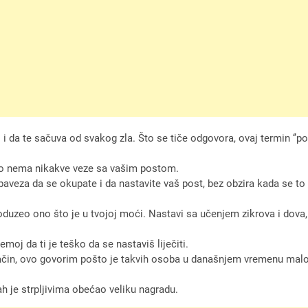
 i da te sačuva od svakog zla. Što se tiče odgovora, ovaj termin ‘’po
 to nema nikakve veze sa vašim postom.
 obaveza da se okupate i da nastavite vaš post, bez obzira kada se t
 poduzeo ono što je u tvojoj moći. Nastavi sa učenjem zikrova i dova, 
oj da ti je teško da se nastaviš liječiti.
čin, ovo govorim pošto je takvih osoba u današnjem vremenu malo, a 
ah je strpljivima obećao veliku nagradu.