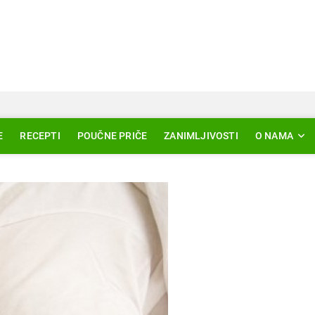
Svjetlo Islama
LAM – EDUKACIJA – AKTUELNOSTI
E
RECEPTI
POUČNE PRIČE
ZANIMLJIVOSTI
O NAMA