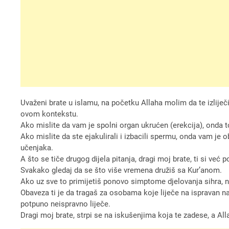
Uvaženi brate u islamu, na početku Allaha molim da te izliječi
ovom kontekstu.
Ako mislite da vam je spolni organ ukrućen (erekcija), onda
Ako mislite da ste ejakulirali i izbacili spermu, onda vam je
učenjaka.
A što se tiče drugog dijela pitanja, dragi moj brate, ti si već
Svakako gledaj da se što više vremena družiš sa Kur’anom.
Ako uz sve to primijetiš ponovo simptome djelovanja sihra, nem
Obaveza ti je da tragaš za osobama koje liječe na ispravan na
potpuno neispravno liječe.
Dragi moj brate, strpi se na iskušenjima koja te zadese, a All