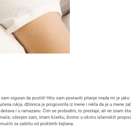
er sam siguran da postiš! Htio sam postaviti pitanje mada mi je jako
učena rukja, džinnica je progovorila iz mene i rekla da je u mene z
ešava i u ramazanu. Čim se probudim, to prestaje, ali ne znam šta d
Inače, oženjen sam, imam kćerku, živimo u okviru islamskih propisa
učiti za zaštitu od prokletih šejtana.