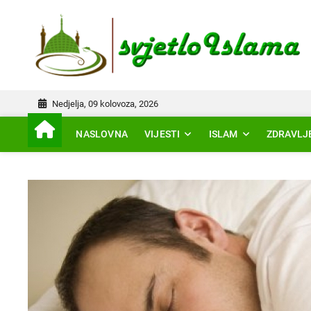
Skip
to
IS
content
Nedjelja, 09 kolovoza, 2026
NASLOVNA
VIJESTI
ISLAM
ZDRAVLJ