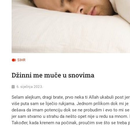
SIHR
Džinni me muče u snovima
6. siječnja 2023.
Selam alejkum, dragi brate, prvo neka ti Allah ukabuli post j
više puta sam se liječio rukjama. Jednom prilikom dok mi je 
dešava da imam potenciju dok se ne probudim i evo to mi se d
jer sam stvarno u strahu da nešto opet nije u redu sa mnom. 
Također, kada krenem na počinak, proučim sve što se treba pro