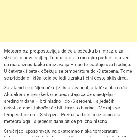
Meteorolozi pretpostavljaju da će u početku biti mraz, a za
vikend ponovo snijeg. Temperature u mnogim područjima već
su malo iznad tačke smrzavanja – i očito postaje sve hladnije.
U četvrtak i petak očekuju se temperature do -3 stepena. Tome
se pridodaje i kiša koja se ledi u zraku i čini ceste skliskima.
Za vikend će u Njemačkoj zaista zavladati arktička hladnoća.
Aktualne vremenske karte predviđaju da će u nedjelju –
sredinom dana – biti hladno i do -6 stepeni. I sljedećih
nekoliko dana također će biti izrazito hladno. Očekuju se
temperature do -13 stepeni. Prema sadašnjim izračunima
meteorologa i sljedećih dana bit će prilično hladno.
Stručnjaci upozoravaju na ekstremno niske temperature