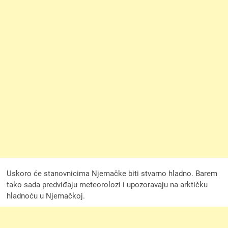
Uskoro će stanovnicima Njemačke biti stvarno hladno. Barem
tako sada predviđaju meteorolozi i upozoravaju na arktičku
hladnoću u Njemačkoj.