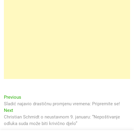
Navigacija
Previous
Previous
post:
Sladić najavio drastičnu promjenu vremena: Pripremite se!
objava
Next
Next
post:
Christian Schmidt o neustavnom 9. januaru: “Nepoštivanje
odluka suda može biti krivično djelo”