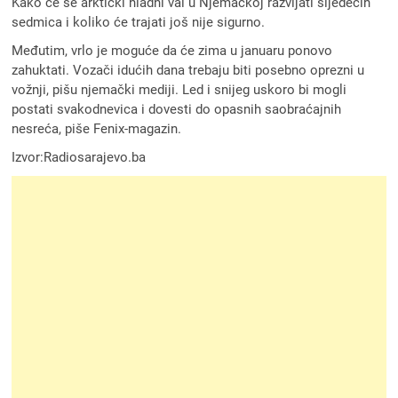
Kako će se arktički hladni val u Njemačkoj razvijati sljedećih
sedmica i koliko će trajati još nije sigurno.
Međutim, vrlo je moguće da će zima u januaru ponovo
zahuktati. Vozači idućih dana trebaju biti posebno oprezni u
vožnji, pišu njemački mediji. Led i snijeg uskoro bi mogli
postati svakodnevica i dovesti do opasnih saobraćajnih
nesreća, piše Fenix-magazin.
Izvor:Radiosarajevo.ba