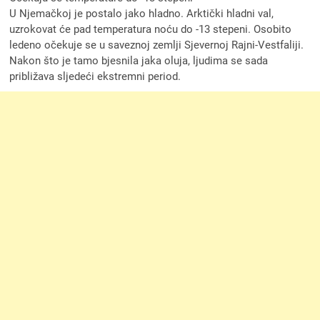
U Njemačkoj je postalo jako hladno. Arktički hladni val,
uzrokovat će pad temperatura noću do -13 stepeni. Osobito
ledeno očekuje se u saveznoj zemlji Sjevernoj Rajni-Vestfaliji.
Nakon što je tamo bjesnila jaka oluja, ljudima se sada
približava sljedeći ekstremni period.