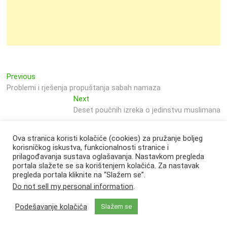
Previous
Navigacija
Previous
post:
Problemi i rješenja propuštanja sabah namaza
objava
Next
Next
post:
Deset poučnih izreka o jedinstvu muslimana
Ova stranica koristi kolačiće (cookies) za pružanje boljeg
korisničkog iskustva, funkcionalnosti stranice i
prilagođavanja sustava oglašavanja. Nastavkom pregleda
portala slažete se sa korištenjem kolačića. Za nastavak
pregleda portala kliknite na “Slažem se”.
Do not sell my personal information
.
Podešavanje kolačića
Slažem se
Svjetlo Islama
| Designed by:
Theme Freesia
|
WordPress
| © Copyright All
right reserved