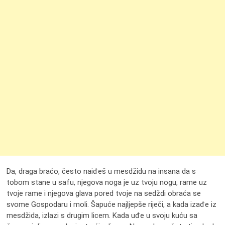
Da, draga braćo, često naiđeš u mesdžidu na insana da s
tobom stane u safu, njegova noga je uz tvoju nogu, rame uz
tvoje rame i njegova glava pored tvoje na sedždi obraća se
svome Gospodaru i moli. Šapuće najljepše riječi, a kada izađe iz
mesdžida, izlazi s drugim licem. Kada uđe u svoju kuću sa