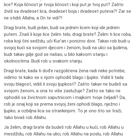
lice? Koja ličnost je tvoja ličnost i koji put je tvoj put? Zašto
živiš sa dvadeset lica, dvadeset boja i dvadeset puteva?! Zar se
ne stidiš Allaha, a On te vidi?!
Dragi brate, budi jedan, budi sa jednim licem koji ide jednim
putem. Znaš li koje lice želim tebi, dragi brate? Želim ti lice roba,
roba koji čini sedždu, uči Kur’an i ponizno dovi. Takav rob budi u
svojoj kući sa svojom djecom i ženom, budi na ulici sa ljudima,
budi takav gdje god se našao, u bilo kakvom stanju i
okolnostima. Budi rob u svakom stanju.
Dragi brate, kada ti dođe razgolićena žena radi neke potrebe,
vidimo te kako se s njom ophodiš blago i ljupko. Vidiš li tada
svoju blagost, vidiš li svoju ljupkost? Zašto takav ne budeš sa
svojom ženom, a ona to više zaslužuje? Zašto se tako ne
ophodiš sa životnom saputnicom i majkom tvoje čeljadi? Da,
rob je onaj koji se prema svojoj ženi ophodi blago, nježno i
ljupko, a ozbiljna lica sa strankinjom. To je ono što se traži,
tako bivaš rob Allahu.
Ja želim, dragi brate da budeš rob Allahu u kući, rob Allahu u
mesdžidu, rob Allahu na ulici, rob Allahu na poslu, rob Allahu