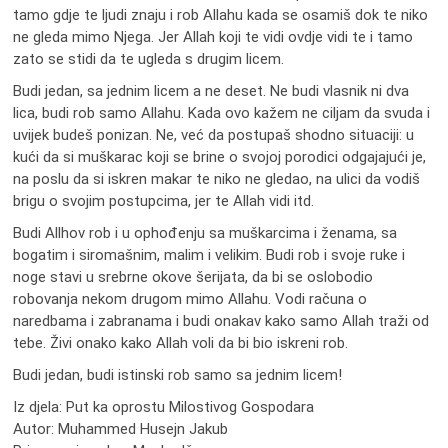
tamo gdje te ljudi znaju i rob Allahu kada se osamiš dok te niko
ne gleda mimo Njega. Jer Allah koji te vidi ovdje vidi te i tamo
zato se stidi da te ugleda s drugim licem.
Budi jedan, sa jednim licem a ne deset. Ne budi vlasnik ni dva
lica, budi rob samo Allahu. Kada ovo kažem ne ciljam da svuda i
uvijek budeš ponizan. Ne, već da postupaš shodno situaciji: u
kući da si muškarac koji se brine o svojoj porodici odgajajući je,
na poslu da si iskren makar te niko ne gledao, na ulici da vodiš
brigu o svojim postupcima, jer te Allah vidi itd.
Budi Allhov rob i u ophođenju sa muškarcima i ženama, sa
bogatim i siromašnim, malim i velikim. Budi rob i svoje ruke i
noge stavi u srebrne okove šerijata, da bi se oslobodio
robovanja nekom drugom mimo Allahu. Vodi računa o
naredbama i zabranama i budi onakav kako samo Allah traži od
tebe. Živi onako kako Allah voli da bi bio iskreni rob.
Budi jedan, budi istinski rob samo sa jednim licem!
Iz djela: Put ka oprostu Milostivog Gospodara
Autor: Muhammed Husejn Jakub