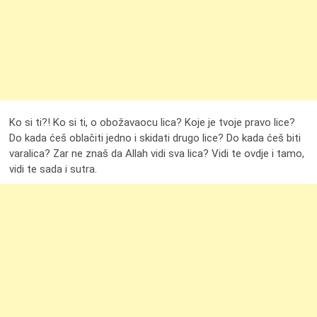
Ko si ti?! Ko si ti, o obožavaocu lica? Koje je tvoje pravo lice?
Do kada ćeš oblačiti jedno i skidati drugo lice? Do kada ćeš biti
varalica? Zar ne znaš da Allah vidi sva lica? Vidi te ovdje i tamo,
vidi te sada i sutra.