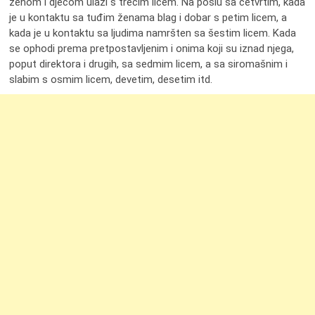
ženom i djecom ulazi s trećim licem. Na poslu sa četvrtim, kada
je u kontaktu sa tuđim ženama blag i dobar s petim licem, a
kada je u kontaktu sa ljudima namršten sa šestim licem. Kada
se ophodi prema pretpostavljenim i onima koji su iznad njega,
poput direktora i drugih, sa sedmim licem, a sa siromašnim i
slabim s osmim licem, devetim, desetim itd.