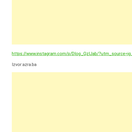
https://www.instagram.com/p/DIog_QzIJab/?utm_source=i
Izvor:azra.ba