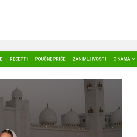
Svjetlo Islama
SLAM – EDUKACIJA – AKTUELNOSTI
E
RECEPTI
POUČNE PRIČE
ZANIMLJIVOSTI
O NAMA