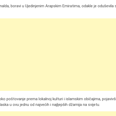
nalda, boravi u Ujedinjenim Arapskim Emiratima, odakle je oduševila
o poštovanje prema lokalnoj kulturi i islamskim običajima, pojavivši
aska u ovu jednu od najvećih i najljepših džamija na svijetu.