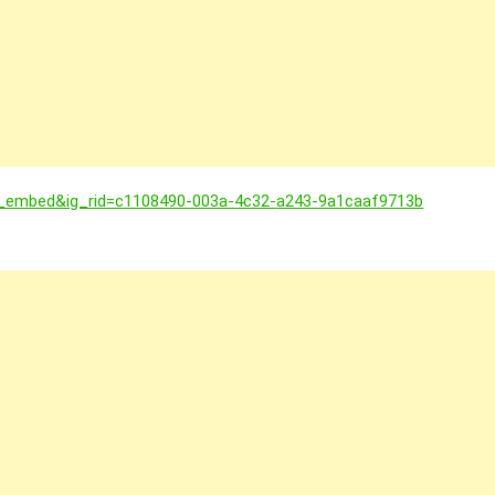
g_embed&ig_rid=c1108490-003a-4c32-
a243-9a1caaf9713b