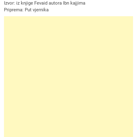
Izvor: iz knjige Fevaid autora Ibn kajjima
Priprema: Put vjernika