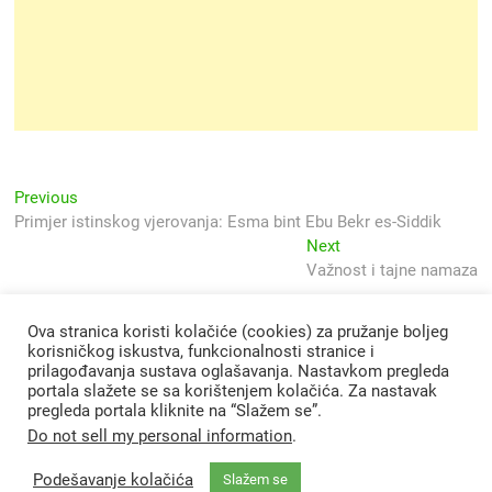
Navigacija
Previous
Previous
post:
Primjer istinskog vjerovanja: Esma bint Ebu Bekr es-Siddik
objava
Next
Next
post:
Važnost i tajne namaza
Ova stranica koristi kolačiće (cookies) za pružanje boljeg
korisničkog iskustva, funkcionalnosti stranice i
prilagođavanja sustava oglašavanja. Nastavkom pregleda
portala slažete se sa korištenjem kolačića. Za nastavak
pregleda portala kliknite na “Slažem se”.
Do not sell my personal information
.
Podešavanje kolačića
Slažem se
Svjetlo Islama
| Designed by:
Theme Freesia
|
WordPress
| © Copyright All