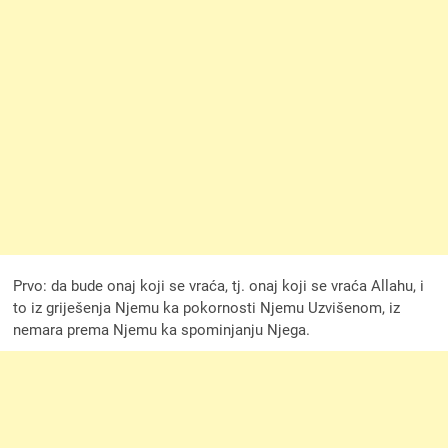
Prvo: da bude onaj koji se vraća, tj. onaj koji se vraća Allahu, i
to iz griješenja Njemu ka pokornosti Njemu Uzvišenom, iz
nemara prema Njemu ka spominjanju Njega.