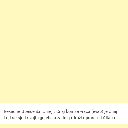
Rekao je Ubejde ibn Umejr: Onaj koji se vraća (evab) je onaj
koji se sjeti svojih grijeha a zatim potraži oprost od Allaha.