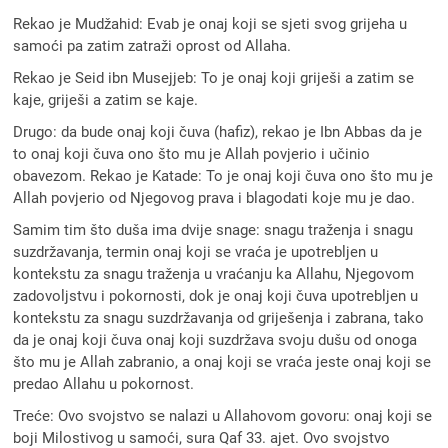
Rekao je Mudžahid: Evab je onaj koji se sjeti svog grijeha u
samoći pa zatim zatraži oprost od Allaha.
Rekao je Seid ibn Musejjeb: To je onaj koji griješi a zatim se
kaje, griješi a zatim se kaje.
Drugo: da bude onaj koji čuva (hafiz), rekao je Ibn Abbas da je
to onaj koji čuva ono što mu je Allah povjerio i učinio
obavezom. Rekao je Katade: To je onaj koji čuva ono što mu je
Allah povjerio od Njegovog prava i blagodati koje mu je dao.
Samim tim što duša ima dvije snage: snagu traženja i snagu
suzdržavanja, termin onaj koji se vraća je upotrebljen u
kontekstu za snagu traženja u vraćanju ka Allahu, Njegovom
zadovoljstvu i pokornosti, dok je onaj koji čuva upotrebljen u
kontekstu za snagu suzdržavanja od griješenja i zabrana, tako
da je onaj koji čuva onaj koji suzdržava svoju dušu od onoga
što mu je Allah zabranio, a onaj koji se vraća jeste onaj koji se
predao Allahu u pokornost.
Treće: Ovo svojstvo se nalazi u Allahovom govoru: onaj koji se
boji Milostivog u samoći, sura Qaf 33. ajet. Ovo svojstvo