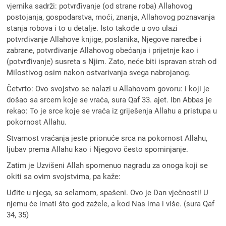
vjernika sadrži: potvrđivanje (od strane roba) Allahovog
postojanja, gospodarstva, moći, znanja, Allahovog poznavanja
stanja robova i to u detalje. Isto takođe u ovo ulazi
potvrđivanje Allahove knjige, poslanika, Njegove naredbe i
zabrane, potvrđivanje Allahovog obećanja i prijetnje kao i
(potvrđivanje) susreta s Njim. Zato, neće biti ispravan strah od
Milostivog osim nakon ostvarivanja svega nabrojanog.
Četvrto: Ovo svojstvo se nalazi u Allahovom govoru: i koji je
došao sa srcem koje se vraća, sura Qaf 33. ajet. Ibn Abbas je
rekao: To je srce koje se vraća iz griješenja Allahu a pristupa u
pokornost Allahu.
Stvarnost vraćanja jeste prionuće srca na pokornost Allahu,
ljubav prema Allahu kao i Njegovo često spominjanje.
Zatim je Uzvišeni Allah spomenuo nagradu za onoga koji se
okiti sa ovim svojstvima, pa kaže:
Uđite u njega, sa selamom, spašeni. Ovo je Dan vječnosti! U
njemu će imati što god zažele, a kod Nas ima i više. (sura Qaf
34, 35)