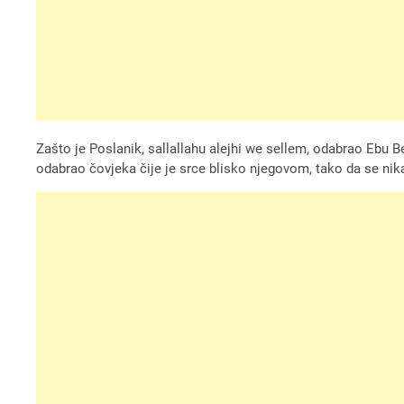
Zašto je Poslanik, sallallahu alejhi we sellem, odabrao Ebu Be
odabrao čovjeka čije je srce blisko njegovom, tako da se nika