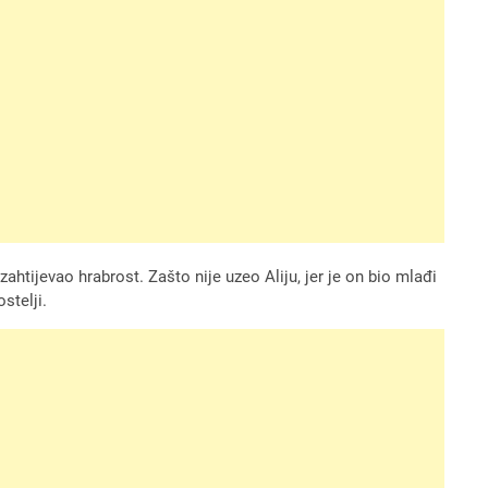
zahtijevao hrabrost. Zašto nije uzeo Aliju, jer je on bio mlađi
stelji.