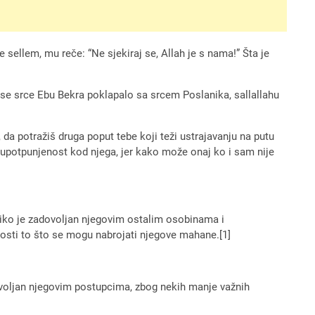
e sellem, mu reče: “Ne sjekiraj se, Allah je s nama!” Šta je
da se srce Ebu Bekra poklapalo sa srcem Poslanika, sallallahu
da potražiš druga poput tebe koji teži ustrajavanju na putu
 i upotpunjenost kod njega, jer kako može onaj ko i sam nije
liko je zadovoljan njegovim ostalim osobinama i
osti to što se mogu nabrojati njegove mahane.[1]
dovoljan njegovim postupcima, zbog nekih manje važnih
]