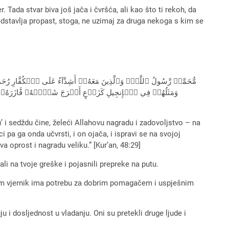
er. Tada stvar biva još jača i čvršća, ali kao što ti rekoh, da
edstavlja propast, stoga, ne uzimaj za druga nekoga s kim se
مُّحَمَّدٞ رَّسُولُ ٱللَّهِۚ وَٱلَّذِينَ مَعَهُۥٓ أَشِدَّآءُ عَلَى ٱلۡكُفَّارِ رُحَ
وَمَثَلُهُمۡ فِي ٱلۡإِنجِيلِ كَزَرۡعٍ أَخۡرَجَ شَطَۡٔهُۥ فََٔازَرَهُۥ فَٱس
 i sedždu čine, želeći Allahovu nagradu i zadovoljstvo – na
i pa ga onda učvrsti, i on ojača, i ispravi se na svojoj
va oprost i nagradu veliku.” [Kur’an, 48:29]
i na tvoje greške i pojasnili prepreke na putu.
ojem vjernik ima potrebu za dobrim pomagačem i uspješnim
 i dosljednost u vladanju. Oni su pretekli druge ljude i