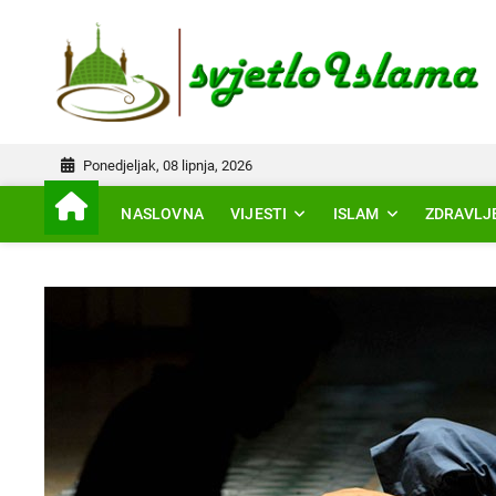
Skip
to
IS
content
Ponedjeljak, 08 lipnja, 2026
NASLOVNA
VIJESTI
ISLAM
ZDRAVLJ