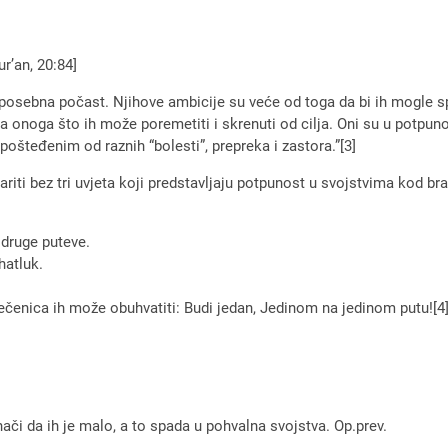
r’an, 20:84]
je posebna počast. Njihove ambicije su veće od toga da bi ih mogle 
a onoga što ih može poremetiti i skrenuti od cilja. Oni su u potpu
pošteđenim od raznih “bolesti”, prepreka i zastora.”[3]
riti bez tri uvjeta koji predstavljaju potpunost u svojstvima kod br
 druge puteve.
hatluk.
 rečenica ih može obuhvatiti: Budi jedan, Jedinom na jedinom putu![4
či da ih je malo, a to spada u pohvalna svojstva. Op.prev.