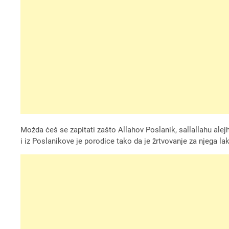
Možda ćeš se zapitati zašto Allahov Poslanik, sallallahu alejhi
i iz Poslanikove je porodice tako da je žrtvovanje za njega lak