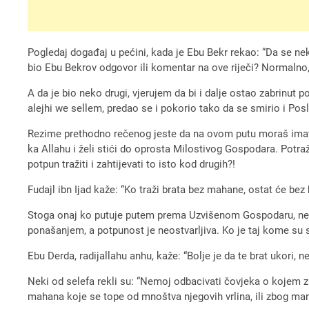
Pogledaj događaj u pećini, kada je Ebu Bekr rekao: “Da se neko
bio Ebu Bekrov odgovor ili komentar na ove riječi? Normalno, 
A da je bio neko drugi, vjerujem da bi i dalje ostao zabrinut 
alejhi we sellem, predao se i pokorio tako da se smirio i Posla
Rezime prethodno rečenog jeste da na ovom putu moraš imati d
ka Allahu i želi stići do oprosta Milostivog Gospodara. Potra
potpun tražiti i zahtijevati to isto kod drugih?!
Fudajl ibn Ijad kaže: “Ko traži brata bez mahane, ostat će bez 
Stoga onaj ko putuje putem prema Uzvišenom Gospodaru, ne tr
ponašanjem, a potpunost je neostvarljiva. Ko je taj kome su
Ebu Derda, radijallahu anhu, kaže: “Bolje je da te brat ukori, ne
Neki od selefa rekli su: “Nemoj odbacivati čovjeka o kojem 
mahana koje se tope od mnoštva njegovih vrlina, ili zbog manji