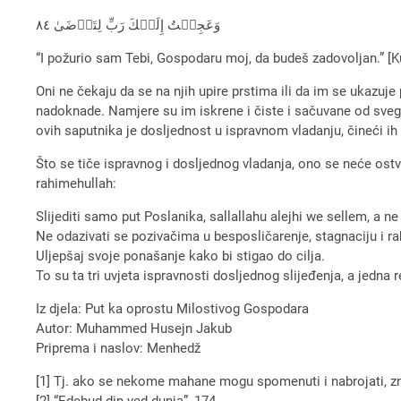
وَعَجِلۡتُ إِلَيۡكَ رَبِّ لِتَرۡضَىٰ ٨٤
“I požurio sam Tebi, Gospodaru moj, da budeš zadovoljan.” [Ku
Oni ne čekaju da se na njih upire prstima ili da im se ukazu
nadoknade. Namjere su im iskrene i čiste i sačuvane od sveg
ovih saputnika je dosljednost u ispravnom vladanju, čineći ih 
Što se tiče ispravnog i dosljednog vladanja, ono se neće ostva
rahimehullah:
Slijediti samo put Poslanika, sallallahu alejhi we sellem, a ne
Ne odazivati se pozivačima u besposličarenje, stagnaciju i ra
Uljepšaj svoje ponašanje kako bi stigao do cilja.
To su ta tri uvjeta ispravnosti dosljednog slijeđenja, a jedna
Iz djela: Put ka oprostu Milostivog Gospodara
Autor: Muhammed Husejn Jakub
Priprema i naslov: Menhedž
[1] Tj. ako se nekome mahane mogu spomenuti i nabrojati, zna
[2] “Edebud-din ved-dunja”, 174.