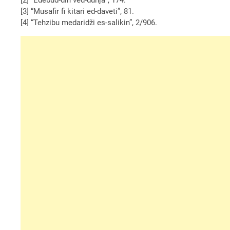
[3] “Musafir fi kitari ed-daveti”, 81.
[4] “Tehzibu medaridži es-salikin”, 2/906.