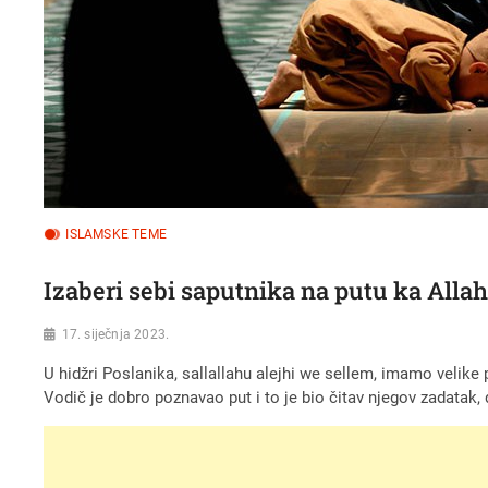
ISLAMSKE TEME
Izaberi sebi saputnika na putu ka Alla
17. siječnja 2023.
U hidžri Poslanika, sallallahu alejhi we sellem, imamo velike p
Vodič je dobro poznavao put i to je bio čitav njegov zadatak,