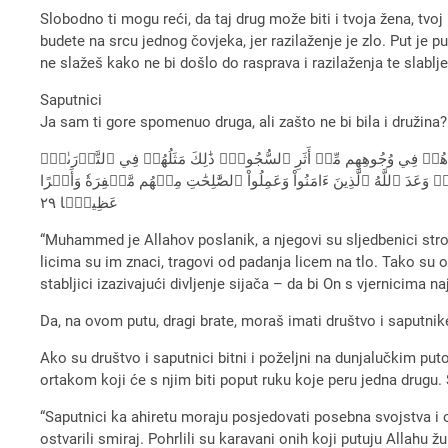
Slobodno ti mogu reći, da taj drug može biti i tvoja žena, tvoj ro
budete na srcu jednog čovjeka, jer razilaženje je zlo. Put j
ne slažeš kako ne bi došlo do rasprava i razilaženja te slabl
Saputnici
Ja sam ti gore spomenuo druga, ali zašto ne bi bila i družina
سِيمَاهُمۡ فِي وُجُوهِهِم مِّنۡ أَثَرِ ٱلسُّجُودِۚ ذَٰلِكَ مَثَلُهُمۡ فِي ٱلتَّوۡرَىٰةِۚ
َ ٱللَّهُ ٱلَّذِينَ ءَامَنُواْ وَعَمِلُواْ ٱلصَّٰلِحَٰتِ مِنۡهُم مَّغۡفِرَةٗ وَأَجۡرًا
عَظِيمَۢا ٢٩
“Muhammed je Allahov poslanik, a njegovi su sljedbenici stro
licima su im znaci, tragovi od padanja licem na tlo. Tako su op
stabljici izazivajući divljenje sijača – da bi On s vjernicima n
Da, na ovom putu, dragi brate, moraš imati društvo i saputnik
Ako su društvo i saputnici bitni i poželjni na dunjalučkim 
ortakom koji će s njim biti poput ruku koje peru jedna drugu. 
“Saputnici ka ahiretu moraju posjedovati posebna svojstva i od
ostvarili smiraj. Pohrlili su karavani onih koji putuju Allahu