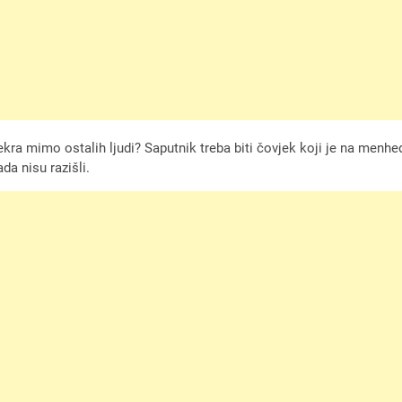
kra mimo ostalih ljudi? Saputnik treba biti čovjek koji je na menhedž
da nisu razišli.