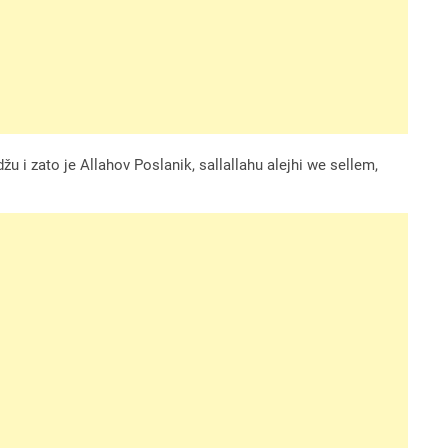
u i zato je Allahov Poslanik, sallallahu alejhi we sellem,