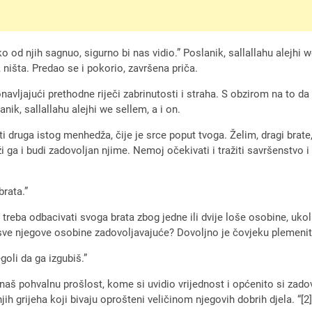
 od njih sagnuo, sigurno bi nas vidio.” Poslanik, sallallahu alejhi w
ništa. Predao se i pokorio, završena priča.
ponavljajući prethodne riječi zabrinutosti i straha. S obzirom na to 
nik, sallallahu alejhi we sellem, a i on.
ruga istog menhedža, čije je srce poput tvoga. Želim, dragi brate, 
ži ga i budi zadovoljan njime. Nemoj očekivati i tražiti savršenstvo
brata.”
eba odbacivati svoga brata zbog jedne ili dvije loše osobine, uko
 sve njegove osobine zadovoljavajuće? Dovoljno je čovjeku plemenit
goli da ga izgubiš.”
znaš pohvalnu prošlost, kome si uvidio vrijednost i općenito si za
h grijeha koji bivaju oprošteni veličinom njegovih dobrih djela. “[2