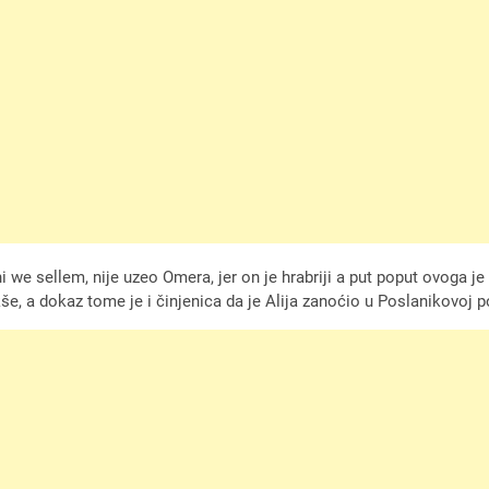
 we sellem, nije uzeo Omera, jer on je hrabriji a put poput ovoga je 
še, a dokaz tome je i činjenica da je Alija zanoćio u Poslanikovoj po