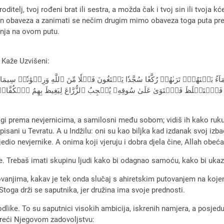
ditelj, tvoj rođeni brat ili sestra, a možda čak i tvoj sin ili tvoja kć
e pun obaveza a zanimati se nečim drugim mimo obaveza toga puta pr
jenja na ovom putu.
? Kaže Uzvišeni:
مَآءُ بَيۡنَهُمۡۖ تَرَىٰهُمۡ رُكَّعٗا سُجَّدٗا يَبۡتَغُونَ فَضۡلٗا مِّنَ ٱللَّهِ وَرِضۡوَٰنٗاۖ 
ۡتَغۡلَظَ فَٱسۡتَوَىٰ عَلَىٰ سُوقِهِۦ يُعۡجِبُ ٱلزُّرَّاعَ لِيَغِيظَ بِهِمُ ٱلۡكُفَّارَۗ وَعَد
gi prema nevjernicima, a samilosni među sobom; vidiš ih kako ruku’
isani u Tevratu. A u Indžilu: oni su kao biljka kad izdanak svoj izbac
ajedio nevjernike. A onima koji vjeruju i dobra djela čine, Allah obeća
e. Trebaš imati skupinu ljudi kako bi odagnao samoću, kako bi ukazal
putovanjima, kakav je tek onda slučaj s ahiretskim putovanjem na k
Stoga drži se saputnika, jer družina ima svoje prednosti.
like. To su saputnici visokih ambicija, iskrenih namjera, a posjeduju
 žureći Njegovom zadovoljstvu: