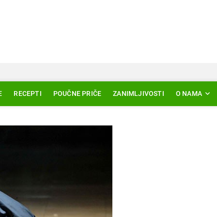
Svjetlo Islama
LAM – EDUKACIJA – AKTUELNOSTI
E
RECEPTI
POUČNE PRIČE
ZANIMLJIVOSTI
O NAMA