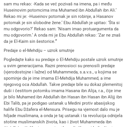
sam mu rekao: -Kada se već pozivaš na imena, pa i među
Huseinovim potomcima ima Muhamed ibn Abdullah ibn Ali.’
Rekao mi je: -Huseinov potomak je sin robinje, a Hasanov
potomak je sin slobodne žene.’ Ebu Abdullah je upitao: ‘Šta si
mu odgovorio?’ Rekao sam: ‘Nisam imao protuargumenta da
mu odgovorim.’ A onda mi je Ebu Abdullah rekao: ‘Zar ne znaš
da je El-Kaim sin šestorice.”’
Predaje o el-Mehdiju – uzrok smutnje
Pogledajte kako su predaje o El-Mehdiju postale uzrok smutnje
u svim generacijama. Razni prenosioci su prenosili predaje
(vjerodostojne i lažne) od Muhammeda, s.a.v.s., u kojima se
spominje da je ime imama El-Mehdija Muhammed, a ime
njegovog oca Abdullah. Takve predaje bile su dokaz plemenitoj
duši i čestitom potomku imama Hasana ibn Alija, r.a., čije ime
je bilo Muhamed ibn Abdullah ibn Hasan ibn Hasan ibn Alijj ibn
Ebi Talib, pa je podigao ustanak u Medini protiv abasijskog
halife Ebu Džafera el-Mensura. Prisegu na vjernost dalo mu je
hiljade muslimana, a onda je taj ustanak i ta revolucija odnijela
stotine muslimanskih života, kao i život Muhammeda ibn