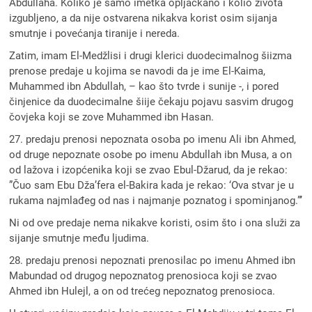
Abdullaha. Koliko je samo imetka opljačkano i kolio života
izgubljeno, a da nije ostvarena nikakva korist osim sijanja
smutnje i povećanja tiranije i nereda.
Zatim, imam El-Medžlisi i drugi klerici duodecimalnog šiizma
prenose predaje u kojima se navodi da je ime El-Kaima,
Muhammed ibn Abdullah, – kao što tvrde i sunije -, i pored
činjenice da duodecimalne šiije čekaju pojavu sasvim drugog
čovjeka koji se zove Muhammed ibn Hasan.
27. predaju prenosi nepoznata osoba po imenu Ali ibn Ahmed,
od druge nepoznate osobe po imenu Abdullah ibn Musa, a on
od lažova i izopćenika koji se zvao Ebul-Džarud, da je rekao:
”Čuo sam Ebu Dža’fera el-Bakira kada je rekao: ‘Ova stvar je u
rukama najmlađeg od nas i najmanje poznatog i spominjanog.”’
Ni od ove predaje nema nikakve koristi, osim što i ona služi za
sijanje smutnje među ljudima.
28. predaju prenosi nepoznati prenosilac po imenu Ahmed ibn
Mabundad od drugog nepoznatog prenosioca koji se zvao
Ahmed ibn Hulejl, a on od trećeg nepoznatog prenosioca.