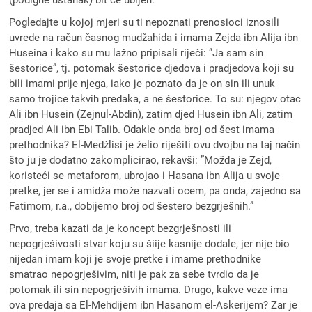
(podigne ustanak) bit će ubijen.”’
Pogledajte u kojoj mjeri su ti nepoznati prenosioci iznosili
uvrede na račun časnog mudžahida i imama Zejda ibn Alija ibn
Huseina i kako su mu lažno pripisali riječi: ”Ja sam sin
šestorice”, tj. potomak šestorice djedova i pradjedova koji su
bili imami prije njega, iako je poznato da je on sin ili unuk
samo trojice takvih predaka, a ne šestorice. To su: njegov otac
Ali ibn Husein (Zejnul-Abdin), zatim djed Husein ibn Ali, zatim
pradjed Ali ibn Ebi Talib. Odakle onda broj od šest imama
prethodnika? El-Medžlisi je želio riješiti ovu dvojbu na taj način
što ju je dodatno zakomplicirao, rekavši: ”Možda je Zejd,
koristeći se metaforom, ubrojao i Hasana ibn Alija u svoje
pretke, jer se i amidža može nazvati ocem, pa onda, zajedno sa
Fatimom, r.a., dobijemo broj od šestero bezgrješnih.”
Prvo, treba kazati da je koncept bezgrješnosti ili
nepogrješivosti stvar koju su šiije kasnije dodale, jer nije bio
nijedan imam koji je svoje pretke i imame prethodnike
smatrao nepogrješivim, niti je pak za sebe tvrdio da je
potomak ili sin nepogrješivih imama. Drugo, kakve veze ima
ova predaja sa El-Mehdijem ibn Hasanom el-Askerijem? Zar je