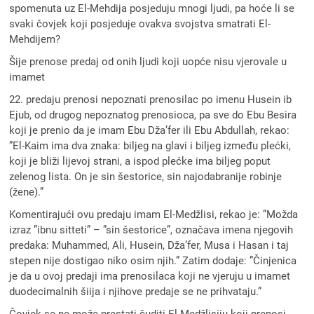
spomenuta uz El-Mehdija posjeduju mnogi ljudi, pa hoće li se
svaki čovjek koji posjeduje ovakva svojstva smatrati El-
Mehdijem?
Šije prenose predaj od onih ljudi koji uopće nisu vjerovale u
imamet
22. predaju prenosi nepoznati prenosilac po imenu Husein ib
Ejub, od drugog nepoznatog prenosioca, pa sve do Ebu Besira
koji je prenio da je imam Ebu Dža’fer ili Ebu Abdullah, rekao:
”El-Kaim ima dva znaka: biljeg na glavi i biljeg između plećki,
koji je bliži lijevoj strani, a ispod plećke ima biljeg poput
zelenog lista. On je sin šestorice, sin najodabranije robinje
(žene).”
Komentirajući ovu predaju imam El-Medžlisi, rekao je: ”Možda
izraz ”ibnu sitteti” – ”sin šestorice”, označava imena njegovih
predaka: Muhammed, Ali, Husein, Dža’fer, Musa i Hasan i taj
stepen nije dostigao niko osim njih.” Zatim dodaje: ”Činjenica
je da u ovoj predaji ima prenosilaca koji ne vjeruju u imamet
duodecimalnih šiija i njihove predaje se ne prihvataju.”