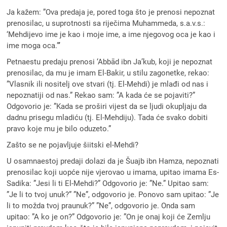
Ja kažem: ”Ova predaja je, pored toga što je prenosi nepoznat
prenosilac, u suprotnosti sa riječima Muhammeda, s.a.v.s.:
‘Mehdijevo ime je kao i moje ime, a ime njegovog oca je kao i
ime moga oca.”’
Petnaestu predaju prenosi ‘Abbād ibn Ja’kub, koji je nepoznat
prenosilac, da mu je imam El-Bakir, u stilu zagonetke, rekao:
”Vlasnik ili nositelj ove stvari (tj. El-Mehdi) je mlađi od nas i
nepoznatiji od nas.” Rekao sam: ”A kada će se pojaviti?”
Odgovorio je: ”Kada se proširi vijest da se ljudi okupljaju da
dadnu prisegu mladiću (tj. El-Mehdiju). Tada će svako dobiti
pravo koje mu je bilo oduzeto.”
Zašto se ne pojavljuje šiitski el-Mehdi?
U osamnaestoj predaji dolazi da je Šuajb ibn Hamza, nepoznati
prenosilac koji uopće nije vjerovao u imama, upitao imama Es-
Sadika: ”Jesi li ti El-Mehdi?” Odgovorio je: ”Ne.” Upitao sam:
”Je li to tvoj unuk?” ”Ne”, odgovorio je. Ponovo sam upitao: ”Je
li to možda tvoj praunuk?” ”Ne”, odgovorio je. Onda sam
upitao: ”A ko je on?” Odgovorio je: ”On je onaj koji će Zemlju