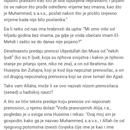
ispuniti pravdom kao što je bila ispunjena nepravdom, i pojavit
će se nakon što prođe određeno vrijeme bez imama, kao što
je Muhammed, s.a.v.s., poslat nakon što je prošlo izvjesno
vrijeme kada nije bilo poslanika.”
Da li neko od nas ima hrabrosti da upita: ”Mi smo više od
hiljadu godina bez imama, pa gdje je onda obećani imam El-
Mehdi i zašto se do danas nije pojavio?”
Devetnaestu predaju prenosi Ubjedullah ibn Musa od ”nekih
ljudi” (ko su ti ljudi, koja su njihova svojstva i kakvo je njihovo
stanje po pitanju vjere, niko ne zna), a on od Ibrahima ibn
Husejna ibn Zuhajra, koji je kod šija nepoznat prenosilac, a on
od drugog nepoznatog prenosica koji se zove Ismail ibn Ajjaš.
Tako vam Allaha, može li se ovo nazvati nizom prenosilaca
(sened) u hadiskoj nauci?
A što se tiče teksta predaje koju prenose ovi nepoznati
prenosioci, u njemu dolazi:”Vođa pravovjernih Alija, r.a.,
pogledao je u svoga sina Huseina i rekao: ‘Ovaj moj sin je
gospodin, kako ga je nazvao Muhammed, s.a.v.s., i Allah će od
njegovog potomstva izvesti čovjeka čije ime je kao i ime