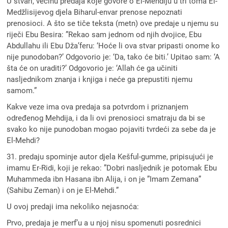
U stvari, većinu predaja koje govore o El-Mehdiju u tri toma El-
Medžlisijevog djela Biharul-envar prenose nepoznati
prenosioci. A što se tiče teksta (metn) ove predaje u njemu su
riječi Ebu Besira: ”Rekao sam jednom od njih dvojice, Ebu
Abdullahu ili Ebu Dža’feru: ‘Hoće li ova stvar pripasti onome ko
nije punodoban?’ Odgovorio je: ‘Da, tako će biti.’ Upitao sam: ‘A
šta će on uraditi?’ Odgovorio je: ‘Allah će ga učiniti
nasljednikom znanja i knjiga i neće ga prepustiti njemu
samom.”
Kakve veze ima ova predaja sa potvrdom i priznanjem
određenog Mehdija, i da li ovi prenosioci smatraju da bi se
svako ko nije punodoban mogao pojaviti tvrdeći za sebe da je
El-Mehdi?
31. predaju spominje autor djela Kešful-gumme, pripisujući je
imamu Er-Ridi, koji je rekao: ”Dobri nasljednik je potomak Ebu
Muhammeda ibn Hasana ibn Alija, i on je ”Imam Zemana”
(Sahibu Zeman) i on je El-Mehdi.”
U ovoj predaji ima nekoliko nejasnoća:
Prvo, predaja je merf’u a u njoj nisu spomenuti posrednici