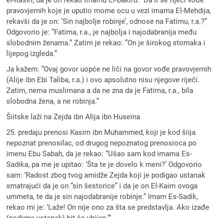
el-Kasiri, da je on rekao imamu El-Bakiru: ”Da li se riječi vođe
pravovjernih koje je uputio mome ocu u vezi imama El-Mehdija,
rekavši da je on: ‘Sin najbolje robinje’, odnose na Fatimu, r.a.?”
Odgovorio je: ”Fatima, r.a., je najbolja i najodabranija među
slobodnim ženama.” Zatim je rekao: ”On je širokog stomaka i
lijepog izgleda.”
Ja kažem: ”Ovaj govor uopće ne liči na govor vođe pravovjernih
(Alije ibn Ebi Taliba, r.a.) i ovo apsolutno nisu njegove riječi.
Zatim, nema muslimana a da ne zna da je Fatima, r.a., bila
slobodna žena, a ne robinja.”
Šiitske laži na Zejda ibn Alija ibn Huseina
25. predaju prenosi Kasim ibn Muhammed, koji je kod šiija
nepoznat prenosilac, od drugog nepoznatog prenosioca po
imenu Ebu Sabah, da je rekao: ”Ušao sam kod imama Es-
Sadika, pa me je upitao: ‘Šta te je dovelo k meni?’ Odgovorio
sam: ‘Radost zbog tvog amidže Zejda koji je podigao ustanak
smatrajući da je on ”sin šestorice” i da je on El-Kaim ovoga
ummeta, te da je sin najodabranije robinje.” Imam Es-Sadik,
rekao mi je: ‘Laže! On nije ono za šta se predstavlja. Ako izađe