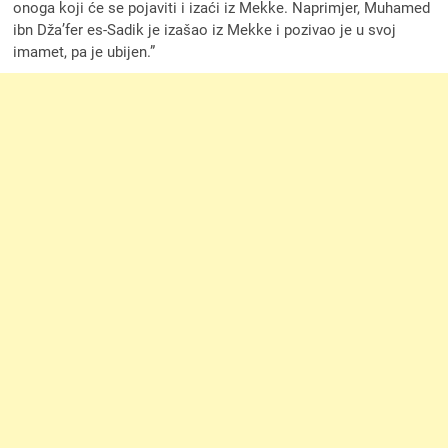
onoga koji će se pojaviti i izaći iz Mekke. Naprimjer, Muhamed
ibn Dža’fer es-Sadik je izašao iz Mekke i pozivao je u svoj
imamet, pa je ubijen.”