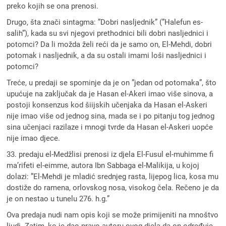
preko kojih se ona prenosi.
Drugo, šta znači sintagma: ”Dobri nasljednik” (”Halefun es-
salih”), kada su svi njegovi prethodnici bili dobri nasljednici i
potomci? Da li možda želi reći da je samo on, El-Mehdi, dobri
potomak i nasljednik, a da su ostali imami loši nasljednici i
potomci?
Treće, u predaji se spominje da je on ”jedan od potomaka”, što
upućuje na zaključak da je Hasan el-Akeri imao više sinova, a
postoji konsenzus kod šiijskih učenjaka da Hasan el-Askeri
nije imao više od jednog sina, mada se i po pitanju tog jednog
sina učenjaci razilaze i mnogi tvrde da Hasan el-Askeri uopće
nije imao djece.
33. predaju el-Medžlisi prenosi iz djela El-Fusul el-muhimme fi
ma’rifeti el-eimme, autora Ibn Sabbaga el-Malikija, u kojoj
dolazi: ”El-Mehdi je mladić srednjeg rasta, lijepog lica, kosa mu
dostiže do ramena, orlovskog nosa, visokog čela. Rečeno je da
je on nestao u tunelu 276. h.g.”
Ova predaja nudi nam opis koji se može primijeniti na mnoštvo