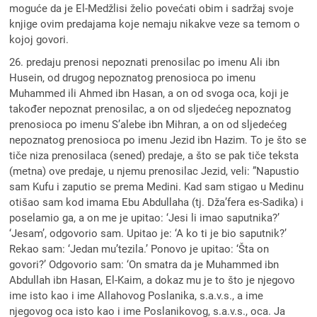
moguće da je El-Medžlisi želio povećati obim i sadržaj svoje
knjige ovim predajama koje nemaju nikakve veze sa temom o
kojoj govori.
26. predaju prenosi nepoznati prenosilac po imenu Ali ibn
Husein, od drugog nepoznatog prenosioca po imenu
Muhammed ili Ahmed ibn Hasan, a on od svoga oca, koji je
također nepoznat prenosilac, a on od sljedećeg nepoznatog
prenosioca po imenu S’alebe ibn Mihran, a on od sljedećeg
nepoznatog prenosioca po imenu Jezid ibn Hazim. To je što se
tiče niza prenosilaca (sened) predaje, a što se pak tiče teksta
(metna) ove predaje, u njemu prenosilac Jezid, veli: ”Napustio
sam Kufu i zaputio se prema Medini. Kad sam stigao u Medinu
otišao sam kod imama Ebu Abdullaha (tj. Dža’fera es-Sadika) i
poselamio ga, a on me je upitao: ‘Jesi li imao saputnika?’
‘Jesam’, odgovorio sam. Upitao je: ‘A ko ti je bio saputnik?’
Rekao sam: ‘Jedan mu’tezila.’ Ponovo je upitao: ‘Šta on
govori?’ Odgovorio sam: ‘On smatra da je Muhammed ibn
Abdullah ibn Hasan, El-Kaim, a dokaz mu je to što je njegovo
ime isto kao i ime Allahovog Poslanika, s.a.v.s., a ime
njegovog oca isto kao i ime Poslanikovog, s.a.v.s., oca. Ja