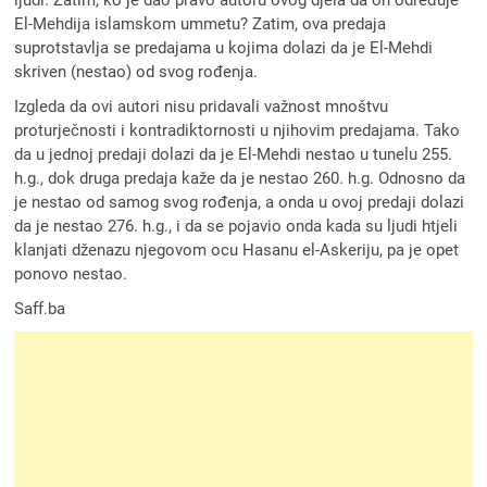
ljudi. Zatim, ko je dao pravo autoru ovog djela da on određuje
El-Mehdija islamskom ummetu? Zatim, ova predaja
suprotstavlja se predajama u kojima dolazi da je El-Mehdi
skriven (nestao) od svog rođenja.
Izgleda da ovi autori nisu pridavali važnost mnoštvu
proturječnosti i kontradiktornosti u njihovim predajama. Tako
da u jednoj predaji dolazi da je El-Mehdi nestao u tunelu 255.
h.g., dok druga predaja kaže da je nestao 260. h.g. Odnosno da
je nestao od samog svog rođenja, a onda u ovoj predaji dolazi
da je nestao 276. h.g., i da se pojavio onda kada su ljudi htjeli
klanjati dženazu njegovom ocu Hasanu el-Askeriju, pa je opet
ponovo nestao.
Saff.ba