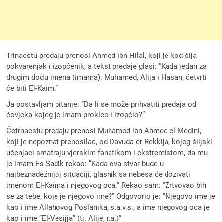
Trinaestu predaju prenosi Ahmed ibn Hilal, koji je kod šija
pokvarenjak i izopćenik, a tekst predaje glasi: ”Kada jedan za
drugim dođu imena (imama): Muhamed, Alija i Hasan, četvrti
će biti El-Kaim.”
Ja postavljam pitanje: ”Da li se može prihvatiti predaja od
čovjeka kojeg je imam prokleo i izopćio?”
Četrnaestu predaju prenosi Muhamed ibn Ahmed el-Medini,
koji je nepoznat prenosilac, od Davuda er-Rekkija, kojeg šiijski
učenjaci smatraju vjerskim fanatikom i ekstremistom, da mu
je imam Es-Sadik rekao: ”Kada ova stvar bude u
najbeznadežnijoj situaciji, glasnik sa nebesa će dozivati
imenom El-Kaima i njegovog oca.” Rekao sam: ”Žrtvovao bih
se za tebe, koje je njegovo ime?” Odgovorio je: ”Njegovo ime je
kao i ime Allahovog Poslanika, s.a.v.s., a ime njegovog oca je
kao i ime ”El-Vesijja” (tj. Alije, r.a.)”