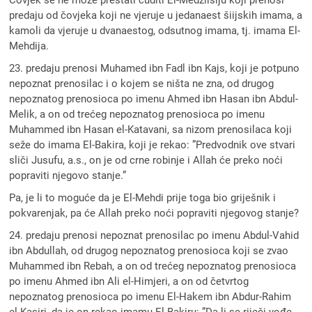
Čovjek se ne može prestati čuditi El-Medžlisiju koji prenosi
predaju od čovjeka koji ne vjeruje u jedanaest šiijskih imama, a
kamoli da vjeruje u dvanaestog, odsutnog imama, tj. imama El-
Mehdija.
23. predaju prenosi Muhamed ibn Fadl ibn Kajs, koji je potpuno
nepoznat prenosilac i o kojem se ništa ne zna, od drugog
nepoznatog prenosioca po imenu Ahmed ibn Hasan ibn Abdul-
Melik, a on od trećeg nepoznatog prenosioca po imenu
Muhammed ibn Hasan el-Katavani, sa nizom prenosilaca koji
seže do imama El-Bakira, koji je rekao: ”Predvodnik ove stvari
sliči Jusufu, a.s., on je od crne robinje i Allah će preko noći
popraviti njegovo stanje.”
Pa, je li to moguće da je El-Mehdi prije toga bio griješnik i
pokvarenjak, pa će Allah preko noći popraviti njegovog stanje?
24. predaju prenosi nepoznat prenosilac po imenu Abdul-Vahid
ibn Abdullah, od drugog nepoznatog prenosioca koji se zvao
Muhammed ibn Rebah, a on od trećeg nepoznatog prenosioca
po imenu Ahmed ibn Ali el-Himjeri, a on od četvrtog
nepoznatog prenosioca po imenu El-Hakem ibn Abdur-Rahim