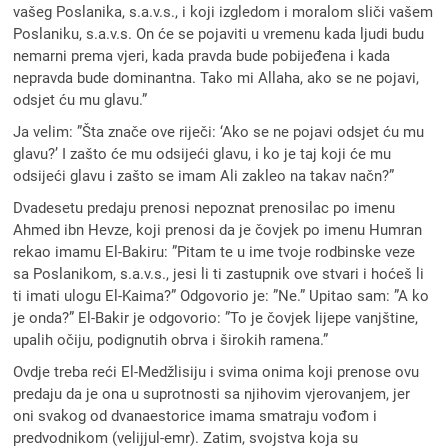
vašeg Poslanika, s.a.v.s., i koji izgledom i moralom sliči vašem
Poslaniku, s.a.v.s. On će se pojaviti u vremenu kada ljudi budu
nemarni prema vjeri, kada pravda bude pobijeđena i kada
nepravda bude dominantna. Tako mi Allaha, ako se ne pojavi,
odsjet ću mu glavu.”
Ja velim: ”Šta znače ove riječi: ‘Ako se ne pojavi odsjet ću mu
glavu?’ I zašto će mu odsijeći glavu, i ko je taj koji će mu
odsijeći glavu i zašto se imam Ali zakleo na takav načn?”
Dvadesetu predaju prenosi nepoznat prenosilac po imenu
Ahmed ibn Hevze, koji prenosi da je čovjek po imenu Humran
rekao imamu El-Bakiru: ”Pitam te u ime tvoje rodbinske veze
sa Poslanikom, s.a.v.s., jesi li ti zastupnik ove stvari i hoćeš li
ti imati ulogu El-Kaima?” Odgovorio je: ”Ne.” Upitao sam: ”A ko
je onda?” El-Bakir je odgovorio: ”To je čovjek lijepe vanjštine,
upalih očiju, podignutih obrva i širokih ramena.”
Ovdje treba reći El-Medžlisiju i svima onima koji prenose ovu
predaju da je ona u suprotnosti sa njihovim vjerovanjem, jer
oni svakog od dvanaestorice imama smatraju vođom i
predvodnikom (velijjul-emr). Zatim, svojstva koja su