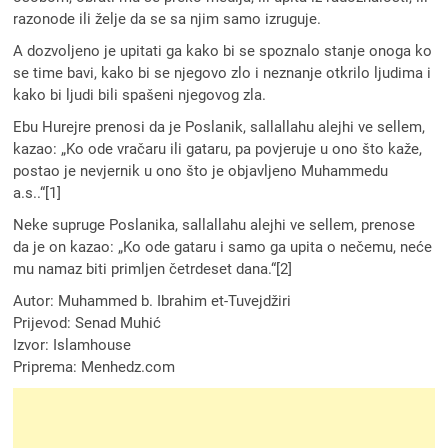
razonode ili želje da se sa njim samo izruguje.
A dozvoljeno je upitati ga kako bi se spoznalo stanje onoga ko
se time bavi, kako bi se njegovo zlo i neznanje otkrilo ljudima i
kako bi ljudi bili spašeni njegovog zla.
Ebu Hurejre prenosi da je Poslanik, sallallahu alejhi ve sellem,
kazao: „Ko ode vračaru ili gataru, pa povjeruje u ono što kaže,
postao je nevjernik u ono što je objavljeno Muhammedu
a.s..“[1]
Neke supruge Poslanika, sallallahu alejhi ve sellem, prenose
da je on kazao: „Ko ode gataru i samo ga upita o nečemu, neće
mu namaz biti primljen četrdeset dana.“[2]
Autor: Muhammed b. Ibrahim et-Tuvejdžiri
Prijevod: Senad Muhić
Izvor: Islamhouse
Priprema: Menhedz.com