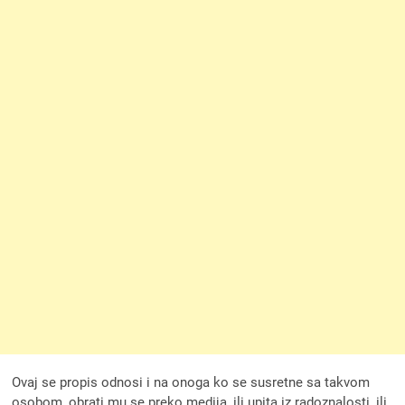
Ovaj se propis odnosi i na onoga ko se susretne sa takvom
osobom, obrati mu se preko medija, ili upita iz radoznalosti, ili