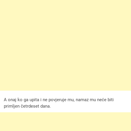
A onaj ko ga upita i ne povjeruje mu, namaz mu neće biti
primljen četrdeset dana.