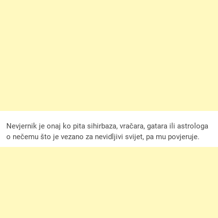
Nevjernik je onaj ko pita sihirbaza, vračara, gatara ili astrologa
o nečemu što je vezano za nevidljivi svijet, pa mu povjeruje.