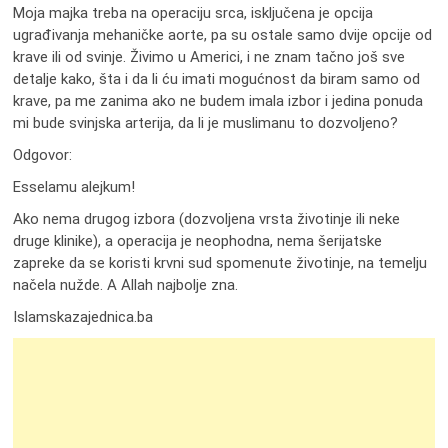
Moja majka treba na operaciju srca, isključena je opcija
ugrađivanja mehaničke aorte, pa su ostale samo dvije opcije od
krave ili od svinje. Živimo u Americi, i ne znam tačno još sve
detalje kako, šta i da li ću imati mogućnost da biram samo od
krave, pa me zanima ako ne budem imala izbor i jedina ponuda
mi bude svinjska arterija, da li je muslimanu to dozvoljeno?
Odgovor:
Esselamu alejkum!
Ako nema drugog izbora (dozvoljena vrsta životinje ili neke
druge klinike), a operacija je neophodna, nema šerijatske
zapreke da se koristi krvni sud spomenute životinje, na temelju
načela nužde. A Allah najbolje zna.
Islamskazajednica.ba