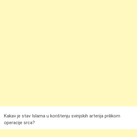
Kakav je stav Islama u korištenju svinjskih arterija prilikom
operacije srca?