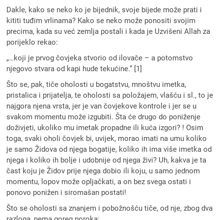
Dakle, kako se neko ko je bijednik, svoje bijede može prati i
kititi tuđim vrlinama? Kako se neko može ponositi svojim
precima, kada su već zemlja postali i kada je Uzvišeni Allah za
porijeklo rekao:
„…koji je prvog čovjeka stvorio od ilovače – a potomstvo
njegovo stvara od kapi hude tekućine.“ [1]
Što se, pak, tiče oholosti u bogatstvu, mnoštvu imetka,
pristalica i prijatelja, te oholosti sa položajem, vlašću i sl., to je
najgora njena vrsta, jer je van čovjekove kontrole i jer se u
svakom momentu može izgubiti. Šta će drugo do poniženje
doživjeti, ukoliko mu imetak propadne ili kuća izgori? ! Osim
toga, svaki oholi čovjek bi, uvijek, morao imati na umu koliko
je samo Židova od njega bogatije, koliko ih ima više imetka od
njega i koliko ih bolje i udobnije od njega živi? Uh, kakva je ta
čast koju je Židov prije njega dobio ili koju, u samo jednom
momentu, lopov može opljačkati, a on bez svega ostati i
ponovo ponižen i siromašan postati!
Što se oholosti sa znanjem i pobožnošću tiče, od nje, zbog dva
razloga, nema goreg poroka: