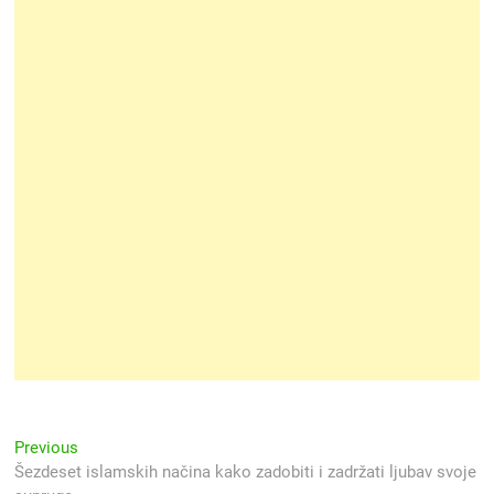
Navigacija
Previous
Previous
post:
Šezdeset islamskih načina kako zadobiti i zadržati ljubav svoje
objava