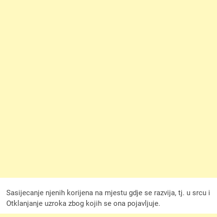
Sasijecanje njenih korijena na mjestu gdje se razvija, tj. u srcu i
Otklanjanje uzroka zbog kojih se ona pojavljuje.