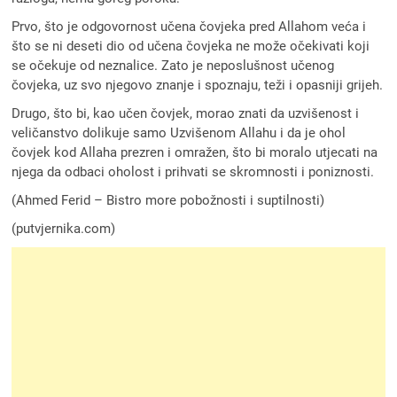
Prvo, što je odgovornost učena čovjeka pred Allahom veća i
što se ni deseti dio od učena čovjeka ne može očekivati koji
se očekuje od neznalice. Zato je neposlušnost učenog
čovjeka, uz svo njegovo znanje i spoznaju, teži i opasniji grijeh.
Drugo, što bi, kao učen čovjek, morao znati da uzvišenost i
veličanstvo dolikuje samo Uzvišenom Allahu i da je ohol
čovjek kod Allaha prezren i omražen, što bi moralo utjecati na
njega da odbaci oholost i prihvati se skromnosti i poniznosti.
(Ahmed Ferid – Bistro more pobožnosti i suptilnosti)
(putvjernika.com)