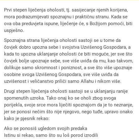
Prvi stepen liječenja oholosti, tj. sasijecanje njenih korijena,
mora podrazumijevati spoznajnu i praktičnu stranu. Kada se
ova oba preduvjeta ispune, liječenje će, s Božijom pomoći, biti
uspješno.
Spoznajna strana liječenja oholosti sastoji se u tome da
čovjek dobro upozna sebe i svojstva Uzvišenog Gospodara, a
kada to upozna uklanjanje oholosti će biti moguće, jer sve što
čovjek bolje upoznaje sebe, sve više uviđa da mu, kao takvom,
dolikuje samo skromnost i poniznost, a sve što više upoznaje
osobine svoga Uzvišenog Gospodara, sve više uviđa da
uzvišenost i veličanstvo priliči samo Allahu i nikom više.
Drugi stepen liječenja oholosti sastoji se u uklanjanju ranije
spomenutih uzroka. Tako onaj ko se oholi zbog svoga
porijekla, svoje srce mora liječiti spoznajom da je to neznanje,
jer se ponosi nečim što nije njegovo, nego tuđe, upravo onako
kako je pjesnik rekao:
Ako se ponosiš ugledom svojih predaka
Istinu si rekao, samo što su loš porod izrodili