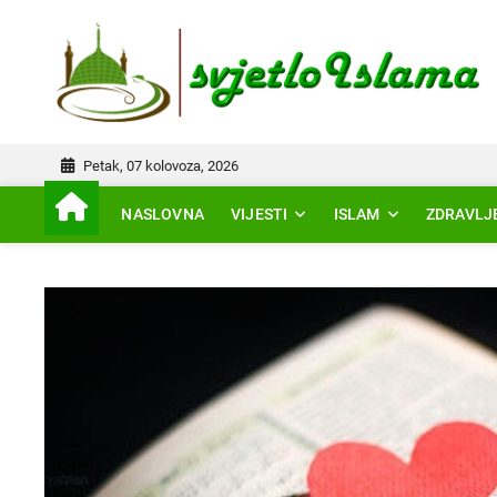
Skip
to
IS
content
Petak, 07 kolovoza, 2026
NASLOVNA
VIJESTI
ISLAM
ZDRAVLJ