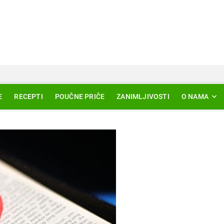
Svjetlo Islama
LAM – EDUKACIJA – AKTUELNOSTI
E
RECEPTI
POUČNE PRIČE
ZANIMLJIVOSTI
O NAMA