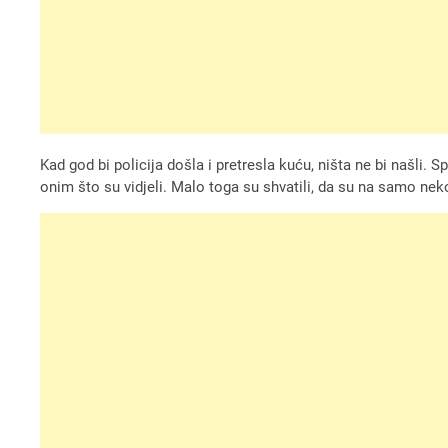
Kad god bi policija došla i pretresla kuću, ništa ne bi našli. Sp
onim što su vidjeli. Malo toga su shvatili, da su na samo neko