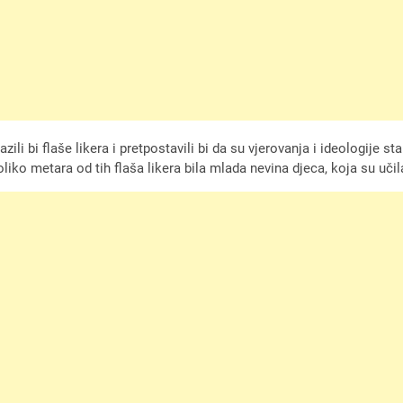
azili bi flaše likera i pretpostavili bi da su vjerovanja i ideologije s
liko metara od tih flaša likera bila mlada nevina djeca, koja su učil