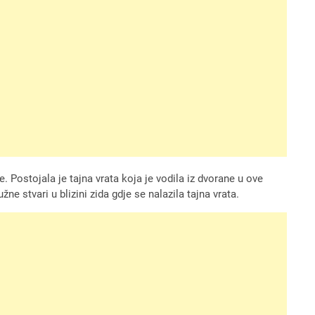
 Postojala je tajna vrata koja je vodila iz dvorane u ove
užne stvari u blizini zida gdje se nalazila tajna vrata.