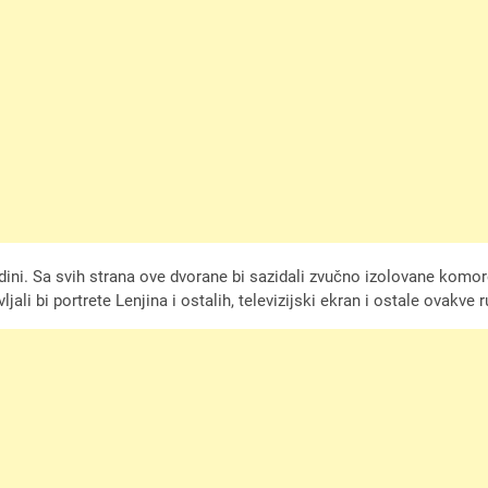
ini. Sa svih strana ove dvorane bi sazidali zvučno izolovane komore.
jali bi portrete Lenjina i ostalih, televizijski ekran i ostale ovakve r