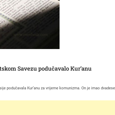
etskom Savezu podučavalo Kur’anu
usije podučavala Kur’anu za vrijeme komunizma. On je imao dvadeset