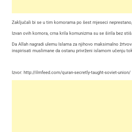
Zaključali bi se u tim komorama po šest mjeseci neprestano,
Izvan ovih komora, crna krila komunizma su se širila bez stišava
Da Allah nagradi ulemu Islama za njihovo maksimalno žrtvovan
inspirisati muslimane da ostanu privrženi islamom učenju t
Izvor: http://ilmfeed.com/quran-secretly-taught-soviet-union/