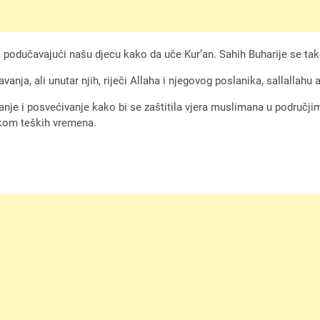
 podučavajući našu djecu kako da uče Kur’an. Sahih Buharije se ta
nja, ali unutar njih, riječi Allaha i njegovog poslanika, sallallahu a
je i posvećivanje kako bi se zaštitila vjera muslimana u područjima
okom teških vremena.