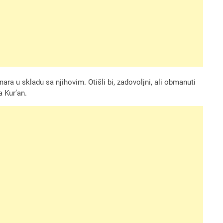
tanara u skladu sa njihovim. Otišli bi, zadovoljni, ali obmanuti
a Kur’an.