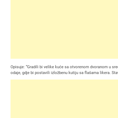
Opisuje: “Gradili bi velike kuće sa otvorenom dvoranom u sred
odaje, gdje bi postavili izložbenu kutiju sa flašama likera. Stavl