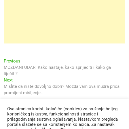
Navigacija
Previous
Previous
post:
MOŽDANI UDAR: Kako nastaje, kako spriječiti i kako ga
objava
liječiti?
Next
Next
post:
Mislite da niste dovoljno dobri? Možda vam ova mudra priča
promijeni mišljenje…
Ova stranica koristi kolačiće (cookies) za pružanje boljeg
korisničkog iskustva, funkcionalnosti stranice i
prilagođavanja sustava oglašavanja. Nastavkom pregleda
portala slažete se sa korištenjem kolačića. Za nastavak