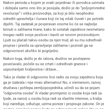
Nakon perioda u kojem je svaki pojedinac ili porodica uzimala
i dobijala samo ono što je posijala, došlo je do “poljoprivredne
revolucije” i viška proizvodnje, za koji je bilo neophodno
odrediti upravitelja i čuvara koji će taj višak čuvati i po potrebi
dijeliti. Taj zadatak je povjeravan onome ko će se najbolje
brinuti o zalihama hrane, kako bi ostatak zajednice nesmetano
mogao raditi svoje poslove i baviti se novom proizvodnjom.
Ljudi su plaćali takvu osobu za njen trud, ali su mu određivali
propise i pravila za upravljanje zalihama i pozivali ga na
odgovornost ukoliko bi pogriješio.
Nakon toga, došlo je do ratova, društvo se postepeno
povećavalo, počele su se crtati i određivati granice i
uspostavljati kraljevstva i države…
Tako je vladar ili odgovorno lice radio za svoju zajednicu koja
ga je izabrala i nije imao alternativu! No, s vremenom, razvoj
društava i pohlepa zemljoposjednika, učinili su da se pojam
“odgovorna osoba” ili vladar promijenio iz osobe koja radi za
ljude, za narod, u osobu koja radi za vlastite interese, u kralja
koji naređuje, odlučuje, uzima poreze i propisuje zakone. On je