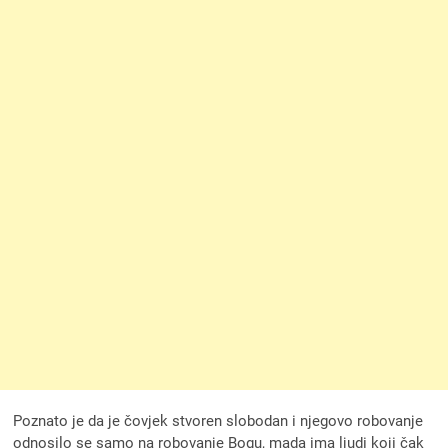
Poznato je da je čovjek stvoren slobodan i njegovo robovanje
odnosilo se samo na robovanje Bogu, mada ima ljudi koji čak