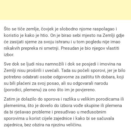
Što se tiče zemlje, čovjek je slobodno njome raspolagao i
koristio je kako je htio. On je birao sebi mjesto na Zemlji gdje
će zasijati sjeme za svoju ishranu i u tom pogledu nije imao
nikakvih prepreka ni smetnji. Presudan je bio njegov vlastiti
izbor.
Sve dok se ljudi nisu namnožili i dok se posjedi i imovina na
Zemlji nisu proširili i uvećali. Tada su počeli sporovi, jer je bilo
potrebno odabrati osobe odgovorne za zaštitu tih dobara, koji
su bili plaćeni za svoj posao, ali su odgovarali narodu
(porodici, plemenu) za ono što im je povjereno.
Zatim je dolazilo do sporova i razlika u velikim porodicama ili
plemenima, što je dovelo do izbora vođe skupine ili plemena
da bi rješavao probleme i presuđivao u međusobnim
sporovima u korist cijele zajednice i kako bi se sačuvala
zajednica, bez obzira na njezinu veličinu.