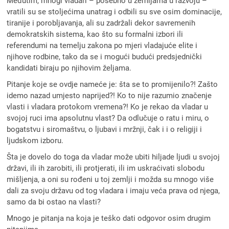
Međutim, mnogi vladari – posebno u zemljama u razvoju –
vratili su se stoljećima unatrag i odbili su sve osim dominacije,
tiranije i porobljavanja, ali su zadržali dekor savremenih
demokratskih sistema, kao što su formalni izbori ili
referendumi na temelju zakona po mjeri vladajuće elite i
njihove rodbine, tako da se i mogući budući predsjednički
kandidati biraju po njihovim željama.
Pitanje koje se ovdje nameće je: šta se to promijenilo?! Zašto
idemo nazad umjesto naprijed?! Ko to nije razumio značenje
vlasti i vladara protokom vremena?! Ko je rekao da vladar u
svojoj ruci ima apsolutnu vlast? Da odlučuje o ratu i miru, o
bogatstvu i siromaštvu, o ljubavi i mržnji, čak i i o religiji i
ljudskom izboru.
Šta je dovelo do toga da vladar može ubiti hiljade ljudi u svojoj
državi, ili ih zarobiti, ili protjerati, ili im uskraćivati slobodu
mišljenja, a oni su rođeni u toj zemlji i možda su mnogo više
dali za svoju državu od tog vladara i imaju veća prava od njega,
samo da bi ostao na vlasti?
Mnogo je pitanja na koja je teško dati odgovor osim drugim