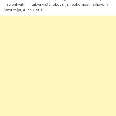
nisu prihvatili ni takvu vrstu robovanja i pokornosti njihovom
Stvoritelju, Allahu, dž.š.