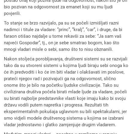
postao onaj koji poziva ljude na odgovornost, nakon što je on
bio pozivan na odgovornost za emanet koji su mu ljudi
povjerili.
To stanje se brzo razvijalo, pa su se počeli izmišljati razni
nadimci i titule za vladare: ”princ”, ”kralj”, ”car”, i druge, da bi
faraon otišao najdalje u tome rekavši za sebe: “Ja sam vaš
najveći Gospodar”, tj., on je sebe smatrao bogom, kao što
mnogi vladari misle o sebi, samo što to nisu obznanili.
Nakon stoljeća porobljavanja, društveni sistemi su se razvijali
tako da su stvoreni sistemi u kojima ljudi biraju sebi onoga ko
će ih predvoditi i ko će im biti vladar i olakšavati im poslove,
prateći njegov rad i pozivajući ga na odgovornost, slično
onome što je bilo na početku ljudske civilizacije. Tako su
civilizirana društva počela birati mlade ljude za vladare, počeli
su birati najbolje predstavnike vlasti koje imaju kako bi svoju
državu vodili putem napretka i progresa. Rezultati tih
eksperimentalnih pokušaja uglavnom su bili spektakularni, jer
smo vidjeli modele društvenog sistema u kojima se izabrani
vladar jednostavno i glatko zamjenjuje drugim vladarem.