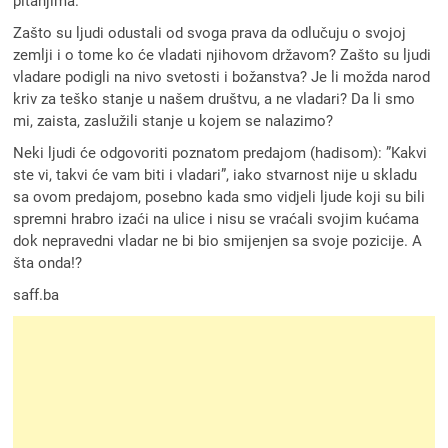
pitanjima.
Zašto su ljudi odustali od svoga prava da odlučuju o svojoj
zemlji i o tome ko će vladati njihovom državom? Zašto su ljudi
vladare podigli na nivo svetosti i božanstva? Je li možda narod
kriv za teško stanje u našem društvu, a ne vladari? Da li smo
mi, zaista, zaslužili stanje u kojem se nalazimo?
Neki ljudi će odgovoriti poznatom predajom (hadisom): ”Kakvi
ste vi, takvi će vam biti i vladari”, iako stvarnost nije u skladu
sa ovom predajom, posebno kada smo vidjeli ljude koji su bili
spremni hrabro izaći na ulice i nisu se vraćali svojim kućama
dok nepravedni vladar ne bi bio smijenjen sa svoje pozicije. A
šta onda!?
saff.ba