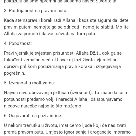
pokazuju da smo spremni da slušamo našeg Stvoritelja.
3. Postojanost na pravom putu:
Kada ste napravili korak radi Allaha i kada ste sigurni da idete
pravim putem, nemojte ga se odricati i nemojte slabiti. Molite
Allaha za pomoć i da vas učvrsti na tom putu.
4. Pobožnost:
Pravi vjernik je svjestan prisutnosti Allaha Dž.š., dok ga se
također i verbalno sjeća. U svakoj fazi života, vjernici su
oprezni prilikom poduzimanja pravih koraka i izbjegavanja
pogrešnih.
5. Izvrsnost u molitvama:
Najviši nivo obožavanja je Ihsan (izvrsnost). To znači da se u
potpunosti predamo volji i naredbi Allaha i da ispunjavamo
njegove naredbe najbolje što možemo.
6. Odgovarati na poziv istine:
U nekom trenutku u životu, imat ćemo ljude koji će nas zvati
prema pravom putu. Umjesto ignorisanja i arogancije, moramo