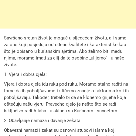
Savršeno sretan život je moguć u sljedećem životu, ali samo
za one koji posjeduju određene kvalitete i karakteristike kao
što je opisano u kur’anskim ajetima. Ako želimo biti među
njima, moramo imati za cilj da te osobine „ulijemo“ i u naše
živote:
1. Vjera i dobra djela:
Vjera i dobra djela idu ruku pod ruku. Moramo stalno raditi na
tome da ih poboljšavamo i stičemo znanje o faktorima koji ih
poboljšavaju. Također, trebalo bi da se klonemo grijeha koja
oštećuju našu vjeru. Pravedno djelo je nešto što se radi
isključivo radi Allaha i u skladu sa Kur’anom i sunnetom.
2. Obavljanje namaza i davanje zekata:
Obavezni namazi i zekat su osnovni stubovi islama koji