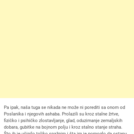
Pa ipak, naša tuga se nikada ne može ni porediti sa onom od
Poslanika i njegovih ashaba. Prolazili su kroz stalne žrtve,
fizičko i psihičko zlostavljanje, glad, oduzimanje zemaljskih
dobara, gubitke na bojnom polju i kroz stalno stanje straha.
Što ih je učinilo toliko snažnim i šta im je pomoglo da ostanu