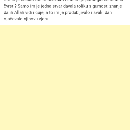
čvrsti? Samo im je jedna stvar davala toliku sigurnost; znanje
da ih Allah vidi i čuje, a to im je produbljivalo i svaki dan
ojačavalo njihovu vjeru.