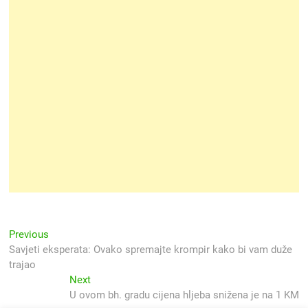
Navigacija
Previous
Previous
post:
Savjeti eksperata: Ovako spremajte krompir kako bi vam duže
objava
trajao
Next
Next
post:
U ovom bh. gradu cijena hljeba snižena je na 1 KM