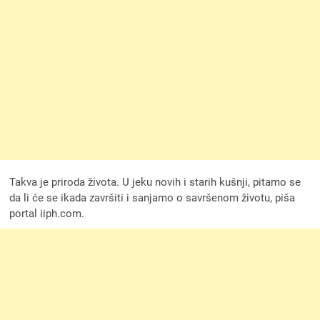
Takva je priroda života. U jeku novih i starih kušnji, pitamo se
da li će se ikada završiti i sanjamo o savršenom životu, piša
portal iiph.com.