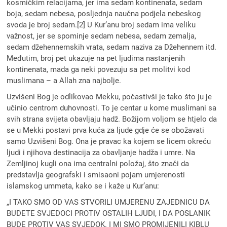
kosmičkim relacijama, jer ima sedam kontinenata, sedam
boja, sedam nebesa, posljednja naučna podjela nebeskog
svoda je broj sedam.[2] U Kur’anu broj sedam ima veliku
važnost, jer se spominje sedam nebesa, sedam zemalja,
sedam džehennemskih vrata, sedam naziva za Džehennem itd.
Međutim, broj pet ukazuje na pet ljudima nastanjenih
kontinenata, mada ga neki povezuju sa pet molitvi kod
muslimana – a Allah zna najbolje.
Uzvišeni Bog je odlikovao Mekku, počastivši je tako što ju je
učinio centrom duhovnosti. To je centar u kome muslimani sa
svih strana svijeta obavljaju hadž. Božijom voljom se htjelo da
se u Mekki postavi prva kuća za ljude gdje će se obožavati
samo Uzvišeni Bog. Ona je pravac ka kojem se licem okreću
ljudi i njihova destinacija za obavljanje hadža i umre. Na
Zemljinoj kugli ona ima centralni položaj, što znači da
predstavlja geografski i smisaoni pojam umjerenosti
islamskog ummeta, kako se i kaže u Kur’anu:
„I TAKO SMO OD VAS STVORILI UMJERENU ZAJEDNICU DA
BUDETE SVJEDOCI PROTIV OSTALIH LJUDI, I DA POSLANIK
BUDE PROTIV VAS SVJEDOK. I MI SMO PROMIJENILI KIBLU