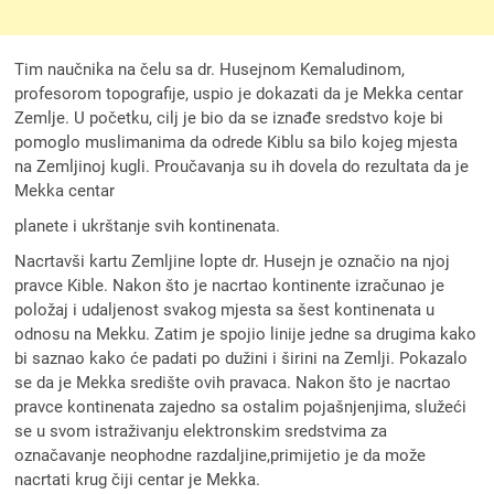
Tim naučnika na čelu sa dr. Husejnom Kemaludinom,
profesorom topografije, uspio je dokazati da je Mekka centar
Zemlje. U početku, cilj je bio da se iznađe sredstvo koje bi
pomoglo muslimanima da odrede Kiblu sa bilo kojeg mjesta
na Zemljinoj kugli. Proučavanja su ih dovela do rezultata da je
Mekka centar
planete i ukrštanje svih kontinenata.
Nacrtavši kartu Zemljine lopte dr. Husejn je označio na njoj
pravce Kible. Nakon što je nacrtao kontinente izračunao je
položaj i udaljenost svakog mjesta sa šest kontinenata u
odnosu na Mekku. Zatim je spojio linije jedne sa drugima kako
bi saznao kako će padati po dužini i širini na Zemlji. Pokazalo
se da je Mekka središte ovih pravaca. Nakon što je nacrtao
pravce kontinenata zajedno sa ostalim pojašnjenjima, služeći
se u svom istraživanju elektronskim sredstvima za
označavanje neophodne razdaljine,primijetio je da može
nacrtati krug čiji centar je Mekka.