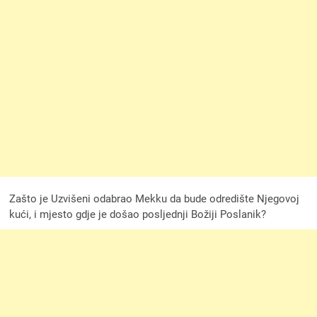
Zašto je Uzvišeni odabrao Mekku da bude odredište Njegovoj
kući, i mjesto gdje je došao posljednji Božiji Poslanik?