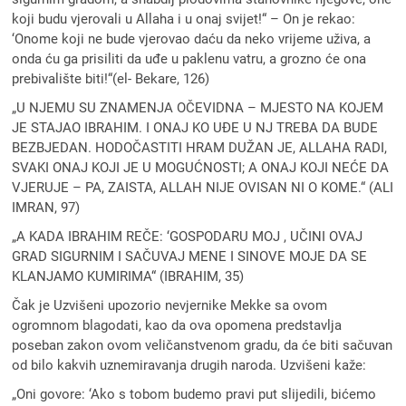
koji budu vjerovali u Allaha i u onaj svijet!“ – On je rekao:
‘Onome koji ne bude vjerovao daću da neko vrijeme uživa, a
onda ću ga prisiliti da uđe u paklenu vatru, a grozno će ona
prebivalište biti!“(el- Bekare, 126)
„U NJEMU SU ZNAMENJA OČEVIDNA – MJESTO NA KOJEM
JE STAJAO IBRAHIM. I ONAJ KO UĐE U NJ TREBA DA BUDE
BEZBJEDAN. HODOČASTITI HRAM DUŽAN JE, ALLAHA RADI,
SVAKI ONAJ KOJI JE U MOGUĆNOSTI; A ONAJ KOJI NEĆE DA
VJERUJE – PA, ZAISTA, ALLAH NIJE OVISAN NI O KOME.“ (ALI
IMRAN, 97)
„A KADA IBRAHIM REČE: ‘GOSPODARU MOJ , UČINI OVAJ
GRAD SIGURNIM I SAČUVAJ MENE I SINOVE MOJE DA SE
KLANJAMO KUMIRIMA“ (IBRAHIM, 35)
Čak je Uzvišeni upozorio nevjernike Mekke sa ovom
ogromnom blagodati, kao da ova opomena predstavlja
poseban zakon ovom veličanstvenom gradu, da će biti sačuvan
od bilo kakvih uznemiravanja drugih naroda. Uzvišeni kaže:
„Oni govore: ‘Ako s tobom budemo pravi put slijedili, bićemo