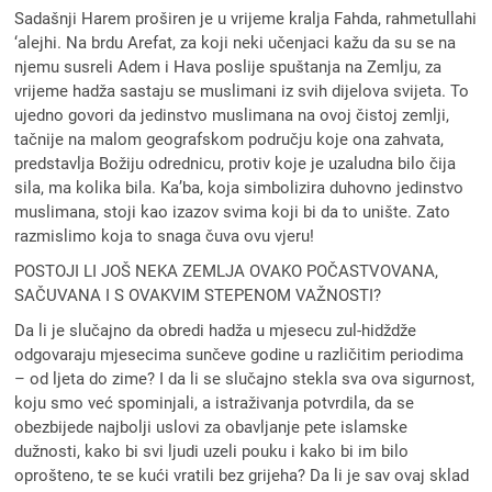
Sadašnji Harem proširen je u vrijeme kralja Fahda, rahmetullahi
‘alejhi. Na brdu Arefat, za koji neki učenjaci kažu da su se na
njemu susreli Adem i Hava poslije spuštanja na Zemlju, za
vrijeme hadža sastaju se muslimani iz svih dijelova svijeta. To
ujedno govori da jedinstvo muslimana na ovoj čistoj zemlji,
tačnije na malom geografskom području koje ona zahvata,
predstavlja Božiju odrednicu, protiv koje je uzaludna bilo čija
sila, ma kolika bila. Ka’ba, koja simbolizira duhovno jedinstvo
muslimana, stoji kao izazov svima koji bi da to unište. Zato
razmislimo koja to snaga čuva ovu vjeru!
POSTOJI LI JOŠ NEKA ZEMLJA OVAKO POČASTVOVANA,
SAČUVANA I S OVAKVIM STEPENOM VAŽNOSTI?
Da li je slučajno da obredi hadža u mjesecu zul-hidždže
odgovaraju mjesecima sunčeve godine u različitim periodima
– od ljeta do zime? I da li se slučajno stekla sva ova sigurnost,
koju smo već spominjali, a istraživanja potvrdila, da se
obezbijede najbolji uslovi za obavljanje pete islamske
dužnosti, kako bi svi ljudi uzeli pouku i kako bi im bilo
oprošteno, te se kući vratili bez grijeha? Da li je sav ovaj sklad