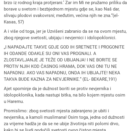
brzo iz rodnog kraja protjerani.’ Zar im Mi ne pružamo priliku da
borave u svetom i bezbjednom mjestu gdje se, kao Naš dar,
slivaju plodovi svakovrsni; međutim, većina njih ne zna.“(el-
Kasas, 57)
A i više od toga, jer je Uzvišeni zabranio da se na ovom mjestu,
zbog njegove svetosti, ubijaju i nevjernici i idolopoklonici.
„I NAPADAJTE TAKVE GDJE GOD IH SRETNETE I PROGONITE
IH ODANDE ODAKLE SU ONI VAS PROGNALI. A
ZLOSTAVLJANJE JE TEŽE OD UBIJANJA! I NE BORITE SE
PROTIV NJIH KOD ČASNOG HRAMA, DOK VAS ONI TU NE
NAPADNU. AKO VAS NAPADNU, ONDA IH UBIJAJTE! NEKA
TAKVA BUDE KAZNA ZA NEVJERNIKE.“ (EL- BEKARE,191)
Ajet spominje da je dužnost boriti se protiv nevjernika i
idolopoklonika, kada nastupi bitka, na bilo kojem mjestu osim
u Haremu.
Promislimo: zbog svetosti mjesta zabranjeno je ubiti i
nevjernika, a kamoli muslimana! Osim toga, jedna od dužnosti
za vrijeme hadža je da se ne ubije životinja niti polomi drvo,
kako bi se ljudi podučili svetosti ovog čistog mjesta.