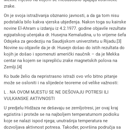
zrake.
On je svoja istraživanja obznanio javnosti, a da ga tom nisu
podstakla bilo kakva vjerska ubjeđenja. Nakon toga su kairske
novine El-Ahram u izdanju iz 4.2.1977. godine objavile rezultate
egipatskog učenjaka dr. Husejna Kemaludina, u to vrijeme šefa
Odsjeka za geodeziju na Saudijskom univerzitetu u Rijadu.[3]
Novine su objavile da je dr. Husejn došao do istih rezultata do
kojih je došao i spomenuti američki naučnik – da je Mekka
centar na kojem se isprepliću zrake magnetskih polova na
Zemlji.[4]
Ko bude želio da nepristrasno istraži ovo vrlo bitno pitanje
može se osloniti i na slijedeće teoreme od velike važnosti:
L . NA OVOM MJESTU SE NE DEŠOVAJU POTRESI ILI
VULKANSKE AKTIVNOSTI
U predjelu Hidžaza ne dešavaju se zemljotresi, jer ovaj kraj
egzistira i proteže se na najboljem temperaturnom podioku
koje se nalazi ispod njega; unutrašnja temperatura ne
dozvoljava aktivnost potresa. Također, površina područja sa