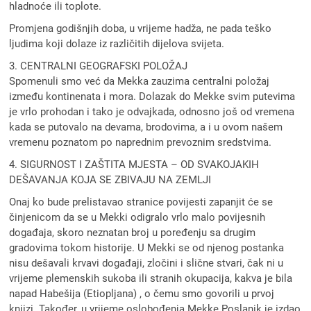
hladnoće ili toplote.
Promjena godišnjih doba, u vrijeme hadža, ne pada teško
ljudima koji dolaze iz različitih dijelova svijeta.
3. CENTRALNI GEOGRAFSKI POLOŽAJ
Spomenuli smo već da Mekka zauzima centralni položaj
između kontinenata i mora. Dolazak do Mekke svim putevima
je vrlo prohodan i tako je odvajkada, odnosno još od vremena
kada se putovalo na devama, brodovima, a i u ovom našem
vremenu poznatom po naprednim prevoznim sredstvima.
4. SIGURNOST I ZAŠTITA MJESTA – OD SVAKOJAKIH
DEŠAVANJA KOJA SE ZBIVAJU NA ZEMLJI
Onaj ko bude prelistavao stranice povijesti zapanjit će se
činjenicom da se u Mekki odigralo vrlo malo povijesnih
događaja, skoro neznatan broj u poređenju sa drugim
gradovima tokom historije. U Mekki se od njenog postanka
nisu dešavali krvavi događaji, zločini i slične stvari, čak ni u
vrijeme plemenskih sukoba ili stranih okupacija, kakva je bila
napad Habešija (Etiopljana) , o čemu smo govorili u prvoj
knjizi. Također, u vrijeme oslobođenja Mekke Poslanik je izdao