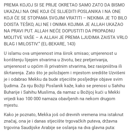
PREMA KOJOJ SI SE PRIJE OKRETAO SAMO ZATO DA BISMO
UKAZALI NA ONE KOJI ĆE SLIJEDITI POSLANIKA I NA ONE
KOJI ĆE SE STOPAMA SVOJIM VRATITI – NEKIMA JE TO BILO
DOISTA TEŠKO, ALI NE I ONIMA KOJIMA JE ALLAH UKAZAO
NA PRAVI PUT. ALLAH NEĆE DOPUSTITI DA PROPADNU
MOLITVE VAŠE – A ALLAH JE PREMA LJUDIMA ZAISTA VRLO
BLAG I MILOSTIV.“ (EL-BEKARE, 143)
U islamu ova umjerenost ima širok smisao; umjerenost u
korištenju lijepim stvarima u životu, bez pretjerivanja,
umjerenost u općim ili privatnim stvarima, bez rasipništva ili
škrtarenja. Zato što je položajem i mjestom središte Uzvišeni
je i odabrao Mekku da bude stjecište posljednje objave svim
ljudima. Za nju Božiji Poslanik kaže, kako se prenosi u Sahihu
Buharije i Sahihu Muslima, da namaz u Božijoj kući u Mekki
vrijedi kao 100 000 namaza obavljenih na nekom drugom
mjestu.
Kako je poznato, Mekka još od drevnih vremena ima istaknut
značaj, ona je i danas stjecište trgovačkih puteva, državna
trgovina Saudijske Arabije se oslanja na dva glavna puta: