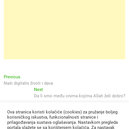
Navigacija
Previous
Previous
post:
Naši digitalni životi i dava
objava
Next
Next
post:
Da li smo među onima kojima Allah želi dobro?
Ova stranica koristi kolačiće (cookies) za pružanje boljeg
korisničkog iskustva, funkcionalnosti stranice i
prilagođavanja sustava oglašavanja. Nastavkom pregleda
portala slažete se sa korištenjem kolačića. Za nastavak