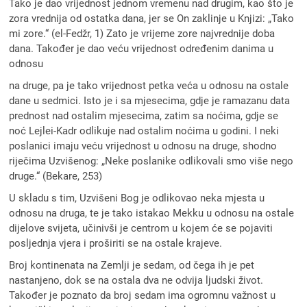
Tako je dao vrijednost jednom vremenu nad drugim, kao što je
zora vrednija od ostatka dana, jer se On zaklinje u Knjizi: „Tako
mi zore.“ (el-Fedžr, 1) Zato je vrijeme zore najvrednije doba
dana. Također je dao veću vrijednost određenim danima u
odnosu
na druge, pa je tako vrijednost petka veća u odnosu na ostale
dane u sedmici. Isto je i sa mjesecima, gdje je ramazanu data
prednost nad ostalim mjesecima, zatim sa noćima, gdje se
noć Lejlei-Kadr odlikuje nad ostalim noćima u godini. I neki
poslanici imaju veću vrijednost u odnosu na druge, shodno
riječima Uzvišenog: „Neke poslanike odlikovali smo više nego
druge.“ (Bekare, 253)
U skladu s tim, Uzvišeni Bog je odlikovao neka mjesta u
odnosu na druga, te je tako istakao Mekku u odnosu na ostale
dijelove svijeta, učinivši je centrom u kojem će se pojaviti
posljednja vjera i proširiti se na ostale krajeve.
Broj kontinenata na Zemlji je sedam, od čega ih je pet
nastanjeno, dok se na ostala dva ne odvija ljudski život.
Također je poznato da broj sedam ima ogromnu važnost u