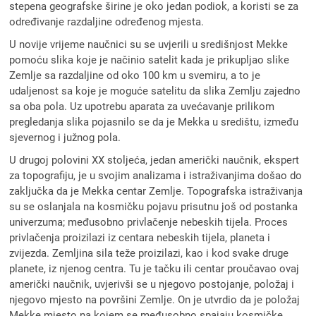
stepena geografske širine je oko jedan podiok, a koristi se za
određivanje razdaljine određenog mjesta.
U novije vrijeme naučnici su se uvjerili u središnjost Mekke
pomoću slika koje je načinio satelit kada je prikupljao slike
Zemlje sa razdaljine od oko 100 km u svemiru, a to je
udaljenost sa koje je moguće satelitu da slika Zemlju zajedno
sa oba pola. Uz upotrebu aparata za uvećavanje prilikom
pregledanja slika pojasnilo se da je Mekka u središtu, između
sjevernog i južnog pola.
U drugoj polovini XX stoljeća, jedan američki naučnik, ekspert
za topografiju, je u svojim analizama i istraživanjima došao do
zaključka da je Mekka centar Zemlje. Topografska istraživanja
su se oslanjala na kosmičku pojavu prisutnu još od postanka
univerzuma; međusobno privlačenje nebeskih tijela. Proces
privlačenja proizilazi iz centara nebeskih tijela, planeta i
zvijezda. Zemljina sila teže proizilazi, kao i kod svake druge
planete, iz njenog centra. Tu je tačku ili centar proučavao ovaj
američki naučnik, uvjerivši se u njegovo postojanje, položaj i
njegovo mjesto na površini Zemlje. On je utvrdio da je položaj
Mekke mjesto na kojem se međusobno spajaju kosmičke