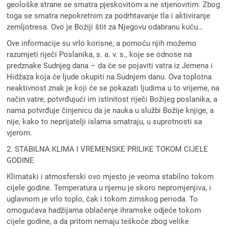
geološke strane se smatra pjeskovitom a ne stjenovitim. Zbog
toga se smatra nepokretnim za podrhtavanje tla i aktiviranje
zemljotresa. Ovo je Božiji štit za Njegovu odabranu kuću…
Ove informacije su vrlo korisne, a pomoću njih možemo
razumjeti riječi Poslanika, s. a. v. s., koje se odnose na
predznake Sudnjeg dana – da će se pojaviti vatra iz Jemena i
Hidžaza koja će ljude okupiti na Sudnjem danu. Ova toplotna
neaktivnost znak je koji će se pokazati ljudima u to vrijeme, na
način vatre, potvrđujući im istinitost riječi Božijeg poslanika, a
nama potvrđuje činjenicu da je nauka u službi Božije knjige, a
nije, kako to neprijatelji islama smatraju, u suprotnosti sa
vjerom.
2. STABILNA KLIMA I VREMENSKE PRILIKE TOKOM CIJELE
GODINE
Klimatski i atmosferski ovo mjesto je veoma stabilno tokom
cijele godine. Temperatura u njemu je skoro nepromjenjiva, i
uglavnom je vrlo toplo, čak i tokom zimskog perioda. To
omogućava hadžijama oblačenje ihramske odjeće tokom
cijele godine, a da pritom nemaju teškoće zbog velike