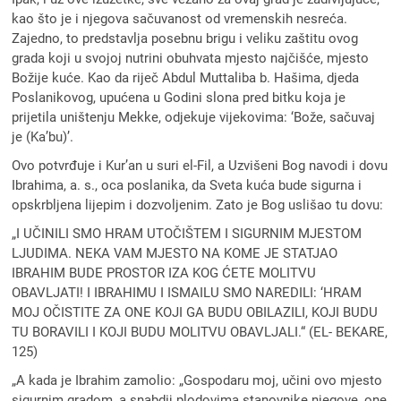
kao što je i njegova sačuvanost od vremenskih nesreća.
Zajedno, to predstavlja posebnu brigu i veliku zaštitu ovog
grada koji u svojoj nutrini obuhvata mjesto najčišće, mjesto
Božije kuće. Kao da riječ Abdul Muttaliba b. Hašima, djeda
Poslanikovog, upućena u Godini slona pred bitku koja je
prijetila uništenju Mekke, odjekuje vijekovima: ‘Bože, sačuvaj
je (Ka’bu)’.
Ovo potvrđuje i Kur’an u suri el-Fil, a Uzvišeni Bog navodi i dovu
Ibrahima, a. s., oca poslanika, da Sveta kuća bude sigurna i
opskrbljena lijepim i dozvoljenim. Zato je Bog uslišao tu dovu:
„I UČINILI SMO HRAM UTOČIŠTEM I SIGURNIM MJESTOM
LJUDIMA. NEKA VAM MJESTO NA KOME JE STATJAO
IBRAHIM BUDE PROSTOR IZA KOG ĆETE MOLITVU
OBAVLJATI! I IBRAHIMU I ISMAILU SMO NAREDILI: ‘HRAM
MOJ OČISTITE ZA ONE KOJI GA BUDU OBILAZILI, KOJI BUDU
TU BORAVILI I KOJI BUDU MOLITVU OBAVLJALI.“ (EL- BEKARE,
125)
„A kada je Ibrahim zamolio: „Gospodaru moj, učini ovo mjesto
sigurnim gradom, a snabdij plodovima stanovnike njegove, one