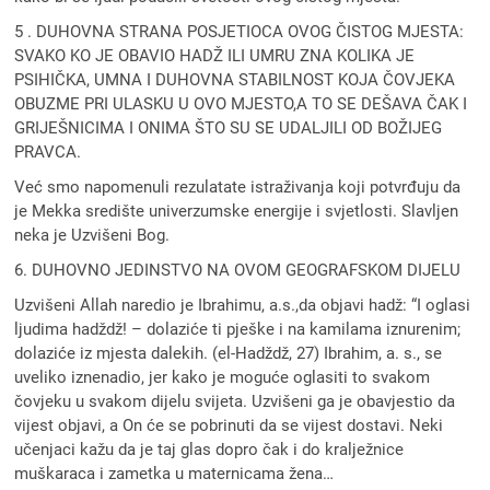
5 . DUHOVNA STRANA POSJETIOCA OVOG ČISTOG MJESTA:
SVAKO KO JE OBAVIO HADŽ ILI UMRU ZNA KOLIKA JE
PSIHIČKA, UMNA I DUHOVNA STABILNOST KOJA ČOVJEKA
OBUZME PRI ULASKU U OVO MJESTO,A TO SE DEŠAVA ČAK I
GRIJEŠNICIMA I ONIMA ŠTO SU SE UDALJILI OD BOŽIJEG
PRAVCA.
Već smo napomenuli rezulatate istraživanja koji potvrđuju da
je Mekka središte univerzumske energije i svjetlosti. Slavljen
neka je Uzvišeni Bog.
6. DUHOVNO JEDINSTVO NA OVOM GEOGRAFSKOM DIJELU
Uzvišeni Allah naredio je Ibrahimu, a.s.,da objavi hadž: “I oglasi
ljudima hadždž! – dolaziće ti pješke i na kamilama iznurenim;
dolaziće iz mjesta dalekih. (el-Hadždž, 27) Ibrahim, a. s., se
uveliko iznenadio, jer kako je moguće oglasiti to svakom
čovjeku u svakom dijelu svijeta. Uzvišeni ga je obavjestio da
vijest objavi, a On će se pobrinuti da se vijest dostavi. Neki
učenjaci kažu da je taj glas dopro čak i do kralježnice
muškaraca i zametka u maternicama žena…