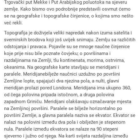
Trgovački put Mekke i Put Arabijskog poluotoka na sjeveru
zemlje. Kako bismo ovo podrobnije predstavili osvrnut ćemo
se na geografske i topografske činjenice, o kojima smo nešto
već rekli.
Topografija je doživjela veliki napredak nakon izuma satelita i
svemirskih brodova koji još uvijek snimaju. Zemlju sa različitih
odstojanja i pravaca. Pojavile su se mnoge naučne činjenice
koje prije nisu bile poznate čovjeku; o površinama i
razdaljinama na Zemlji, tlu kontinenata, morima, ostrvima,
okeanima. Na geografske karte stavljaju se meridijani i
paralele. Meridijanebilježe naučnici uzdužno po površini
Zemljine lopte, spajajući dva njezina pola, a nulti, glavni
meridijan prolazi pored Londona. Meridijana ima ukupno 360,
od čega polovina pripada istočnom, a druga polovina
zapadnom Griniču. Meridijani olakšavaju označavanje mjesta
na Zemljinoj površini. Paralele se bilježe horizontalno po
površini Zemlje, a glavna paralela naziva se ekvator. Ekvator se
nalazi na polovini između dva pola i obilježen je stepenom
nula. Paralele između ekvatora se nalaze na 90 stepeni
sjeverno i južno od njega. Na karti svijeta razdaljina između