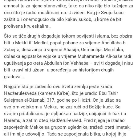
amnestiju za njene stanovnike, tako da niko nije bio kažnjen za
ono što je radio muslimanima. Uzvišeni Bog je Svoju kuću
zaštitio i onemogućio da bilo kakav sukob, u kome će biti
prolivena krv, eskalira…
Što se tiče drugih događaja tokom povijesti islama, bez obzira
bili u Mekki ili Medini, poput pobune za vrijeme Abdullaha b .
Zubejra, dešavanja u vrijeme Ahasija, Osmanlija, Memluka,
dolaska egipatske vojske u vrijeme Muhammeda Ali-paše radi
ugušivanja pokreta Abdullah ibn Vehhaba – svi ti događaji nisu
bili krvavi niti užasni u poređenju sa historijom drugih
gradova…
Najgore što je zadesilo ovu Svetu zemlju jeste krađa
Hadžerulesveda (kamena Ka’be), što je uradio Ebu Tahir
Sulejman el-Dženabi 317. godine po Hidžri. On je ušao sa
svojom vojskom u Mekku, ne zazirući od Božije kuće. Sa
svojim pristalicama je opljačkao hadžije, ubijajući ih čak i u
Haremu, a zatim oteo Hadžerul-esved. Pred njega je izašao
zapovjednik Mekke sa grupom uglednika, tražeći oteti imetak,
ali im nije udovoljio. Tada se zapodjenula bitka, u kojoj ih je