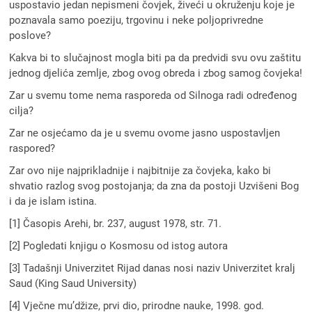
uspostavio jedan nepismeni čovjek, živeći u okruženju koje je
poznavala samo poeziju, trgovinu i neke poljoprivredne
poslove?
Kakva bi to slučajnost mogla biti pa da predvidi svu ovu zaštitu
jednog djelića zemlje, zbog ovog obreda i zbog samog čovjeka!
Zar u svemu tome nema rasporeda od Silnoga radi određenog
cilja?
Zar ne osjećamo da je u svemu ovome jasno uspostavljen
raspored?
Zar ovo nije najprikladnije i najbitnije za čovjeka, kako bi
shvatio razlog svog postojanja; da zna da postoji Uzvišeni Bog
i da je islam istina.
[1] Časopis Arehi, br. 237, august 1978, str. 71.
[2] Pogledati knjigu o Kosmosu od istog autora
[3] Tadašnji Univerzitet Rijad danas nosi naziv Univerzitet kralj
Saud (King Saud University)
[4] Vječne mu’džize, prvi dio, prirodne nauke, 1998. god.