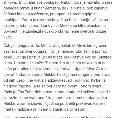
zlikovac Ehu Tahir sve poubijao. Nakon toga je razvalio vrata i
pobacao mrtve u bunar Zemzem, dok je ostale, bez kupanja,
ćefina i klanjanja dženaze, pokopao u Haremu gdje su i
poubijani. Zatim je uzeo prekrivač sa Ka’be podijelivši ga sa
svojim pristalicama. Stanovnici Mekke su bili opljačkani, a
povijest nije zabilježila ovakvo skrnavljenje svetosti Božije
kuće.
Čak je i njegov vođa, Mehdi Ubejdullah el-Alevi, bio zgrožen
saznavši za ovaj događaj . On je napisao Ebu Tahiru pismo,
osuđujući ga i prizivajući na njega prokletstvo sve do Sudnjeg
dana. U pismu se kaže: ‘S onim što si učinio navukao si na
naše pristalice i državu ime nevjerstva i otpadništva. Ako ne
povratiš stanovnicima Mekke, hadžijama i drugima ono što si
od njih uzeo, i ne vratiš Hadžerul-esved i pokrivač Ka’be na
njegovo mjesto, ja te se odričem na ovom i onom svijetu.’
Kada je Ebu Tahir dobio ovo pismo vratio je Hadžerul-esved i
zatražio da se vrati ono što je ostalo od imetka stanovnika
Mekke, a zatim izjavio: ‘Ljudi su podijelili prekrivač Ka’be i
imetak hadžija a ja nisam u stanju da to vratim.
Ipak, i uz ove izuzetke, sve vezano za ovaj grad je zadivljujuće,