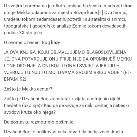
U svojim teoremama je otkrio smisao božanske mudrosti time
što je Mekka odabrana za mjesto Božije kuće.[1] Ovu teoriju,
urađenu tokom sedamdesetih, potvrdili su satelitski snimci,
topografske i geografske analize Zemlje tokom devedesetih
godina XX stoljeća.
O ovome Uzvišeni Bog kaže:
„A OVA KNJIGA, KOJU OBJAVLJUJEMO, BLAGOSLOVLJENA
JE, ONA POTVRĐUJE ONU PRIJE NJE DA OPOMINJEŠ MEKKU
I ONE OKO NJE. A ONI KOJI U ONAJ SVIJET VJERUJU –
VJERUJU I U NJU I O MOLITVAMA SVOJIM BRIGU VODE.“ (EL-
EN’AM, 92)
Zašto je Mekka centar?
Zašto je Uzvišeni Bog za ostatak svijeta upotrijebio riječi
hawleha (oko nje)? Kao da se vezuje za neki centar, a nebeski
svodovi kruže oko njega?
Da postavku razmotrimo opširnije:
Uzvišeni Bog je odlikovao neke stvari da budu iznad drugih.