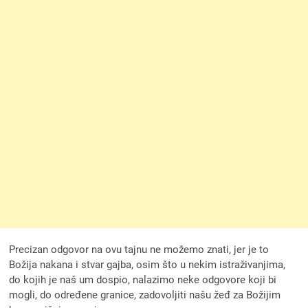
Precizan odgovor na ovu tajnu ne možemo znati, jer je to
Božija nakana i stvar gajba, osim što u nekim istraživanjima,
do kojih je naš um dospio, nalazimo neke odgovore koji bi
mogli, do određene granice, zadovoljiti našu žeđ za Božijim