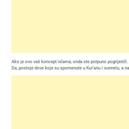
Ako je ovo vaš koncept islama, onda ste potpuno pogriješili.
Da, postoje dove koje su spomenute u Kur’anu i sunnetu, a najv