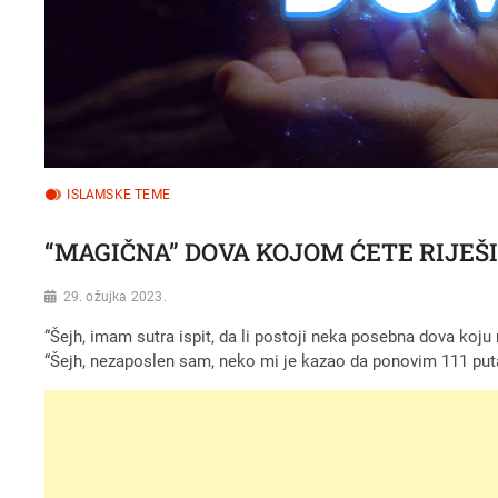
ISLAMSKE TEME
“MAGIČNA” DOVA KOJOM ĆETE RIJEŠ
29. ožujka 2023.
“Šejh, imam sutra ispit, da li postoji neka posebna dova koj
“Šejh, nezaposlen sam, neko mi je kazao da ponovim 111 puta ‘