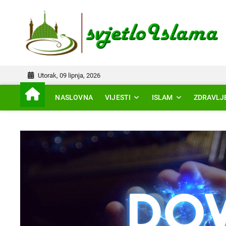
Skip
to
IS
content
Utorak, 09 lipnja, 2026
NASLOVNA
VIJESTI
ISLAM
ZDRAVLJ