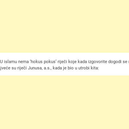
 U islamu nema ‘hokus pokus’ riječi koje kada izgovorite dogodi se
eće su riječi Junusa, a.s., kada je bio u utrobi kita: