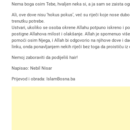
Nema boga osim Tebe, hvaljen neka si, a ja sam se zaista ogri
Ali, ove dove nisu ‘hokus pokus’, već su riječi koje nose du
trenutku potrebe.
Ustvari, ukoliko se osoba okrene Allahu potpuno iskreno i pot
postigne Allahova milost i olakšanje. Allah je spomenuo viš
pomoći osim Njega, i Allah bi odgovorio na njihove dove i dao
linku, onda ponavljanjem nekih riječi bez toga da proističu iz 
Nemoj zaboraviti da podijeliš hair!
Napisao: Nebil Nisar
Prijevod i obrada: IslamBosna.ba