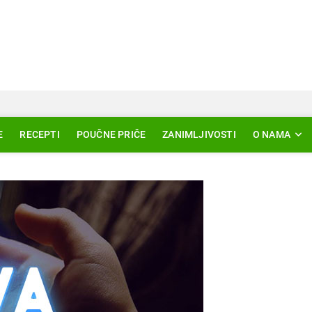
Svjetlo Islama
LAM – EDUKACIJA – AKTUELNOSTI
E
RECEPTI
POUČNE PRIČE
ZANIMLJIVOSTI
O NAMA