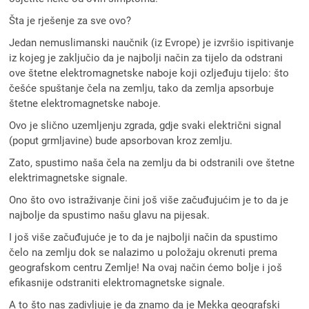
Šta je rješenje za sve ovo?
Jedan nemuslimanski naučnik (iz Evrope) je izvršio ispitivanje
iz kojeg je zaključio da je najbolji način za tijelo da odstrani
ove štetne elektromagnetske naboje koji ozljeđuju tijelo: što
češće spuštanje čela na zemlju, tako da zemlja apsorbuje
štetne elektromagnetske naboje.
Ovo je slično uzemljenju zgrada, gdje svaki električni signal
(poput grmljavine) bude apsorbovan kroz zemlju.
Zato, spustimo naša čela na zemlju da bi odstranili ove štetne
elektrimagnetske signale.
Ono što ovo istraživanje čini još više začuđujućim je to da je
najbolje da spustimo našu glavu na pijesak.
I još više začuđujuće je to da je najbolji način da spustimo
čelo na zemlju dok se nalazimo u položaju okrenuti prema
geografskom centru Zemlje! Na ovaj način ćemo bolje i još
efikasnije odstraniti elektromagnetske signale.
A to što nas zadivljuje je da znamo da je Mekka geografski