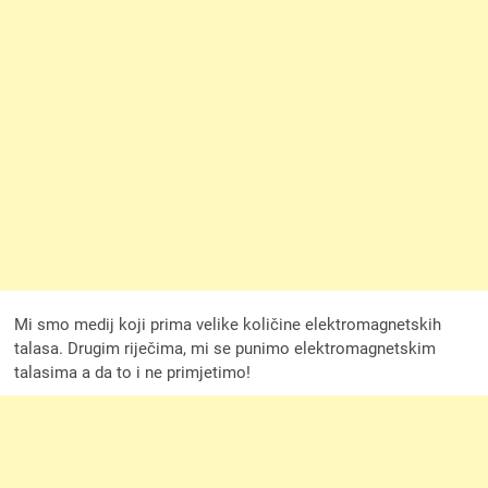
Mi smo medij koji prima velike količine elektromagnetskih
talasa. Drugim riječima, mi se punimo elektromagnetskim
talasima a da to i ne primjetimo!