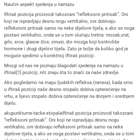
Naučni aspekt sjedenja u namazu
Iftiraš pozicija proizvodi takozvani “refleksioni pritisak”. Oni
koji ne ispravljaju desnu nogu vertikalno, oni dobivaju
refleksioni pritisak samo na neke dijelove tijela, a ako se noga
postavi vertikalno, onda se u tom slučaju tretira: mozak,vrat,
grlo, srce, glasne žice, sinusi, dio mozga koji kontroliše
hormone i drugi dijelovi tijela. Zato je bolje da koliko god je
moguće sjedimo u korektnoj iftiraš poziciji.
Mnogi od nas ne poznaju blagodati sjedenja na namazu u
iftiraš[1] poziciji, niti znaju šta to znači za naše zdravlje.
Ako pogledamo na mapu ljudskih refleksa (nerava), kada smo
u iftiraš poziciji naše desno stopalo dobiva opterećenje na
vrhu, a lijevo stopalo dobiva opterećenje na donjem i srednjem
dijelu.
akupunkturne-tacke-stopalaIftiraš pozicija proizvodi takozvani
“refleksioni pritisak”. Oni koji ne ispravljaju desnu nogu
vertikalno, oni dobivaju refleksioni pritisak samo na neke
dijelove tijela, a ako se noga postavi vertikalno, onda se u tom