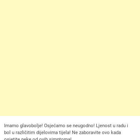
Imamo glavobolje! Osjećamo se neugodno! Ljenost u radu i
bol u različitim dijelovima tijela! Ne zaboravite ovo kada
osjetite neke od ovih simptoma!