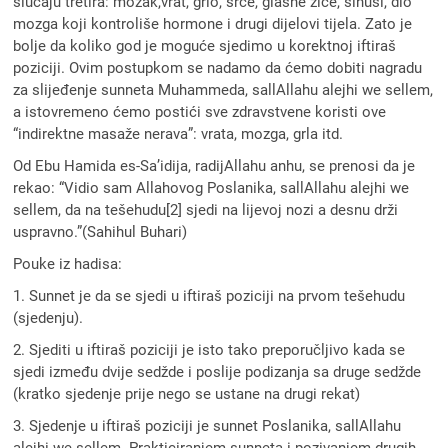
slučaju tretira: mozak,vrat, grlo, srce, glasne žice, sinusi, dio
mozga koji kontroliše hormone i drugi dijelovi tijela. Zato je
bolje da koliko god je moguće sjedimo u korektnoj iftiraš
poziciji. Ovim postupkom se nadamo da ćemo dobiti nagradu
za slijeđenje sunneta Muhammeda, sallAllahu alejhi we sellem,
a istovremeno ćemo postići sve zdravstvene koristi ove
“indirektne masaže nerava”: vrata, mozga, grla itd.
Od Ebu Hamida es-Sa’idija, radijAllahu anhu, se prenosi da je
rekao: “Vidio sam Allahovog Poslanika, sallAllahu alejhi we
sellem, da na tešehudu[2] sjedi na lijevoj nozi a desnu drži
uspravno.”(Sahihul Buhari)
Pouke iz hadisa:
1. Sunnet je da se sjedi u iftiraš poziciji na prvom tešehudu
(sjedenju).
2. Sjediti u iftiraš poziciji je isto tako preporučljivo kada se
sjedi između dvije sedžde i poslije podizanja sa druge sedžde
(kratko sjedenje prije nego se ustane na drugi rekat)
3. Sjedenje u iftiraš poziciji je sunnet Poslanika, sallAllahu
alejhi we sellem. Prakticiranjem sunneta i pozivanjem drugih