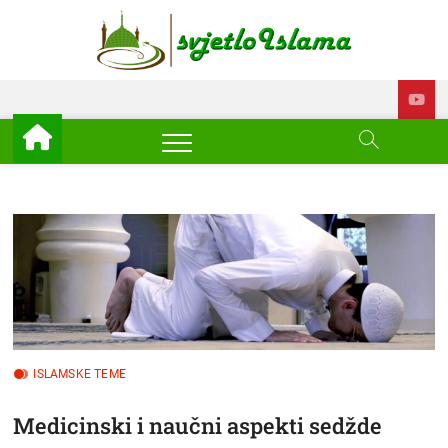
Skip
to
Svjetl
ISLAM –
content
EDUKACIJA –
AKTUELNOSTI
Islam
ISLAMSKE TEME
Medicinski i naučni aspekti sedžde