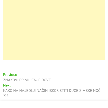
Navigacija
Previous
Previous
post:
ZNAKOVI PRIMLJENJE DOVE
objava
Next
Next
post:
KAKO NA NAJBOLJI NAČIN ISKORISTITI DUGE ZIMSKE NOĆI
???