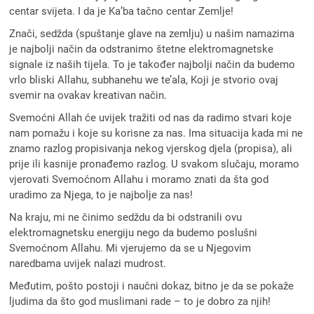
centar svijeta. I da je Ka’ba tačno centar Zemlje!
Znači, sedžda (spuštanje glave na zemlju) u našim namazima
je najbolji način da odstranimo štetne elektromagnetske
signale iz naših tijela. To je također najbolji način da budemo
vrlo bliski Allahu, subhanehu we te’ala, Koji je stvorio ovaj
svemir na ovakav kreativan način.
Svemoćni Allah će uvijek tražiti od nas da radimo stvari koje
nam pomažu i koje su korisne za nas. Ima situacija kada mi ne
znamo razlog propisivanja nekog vjerskog djela (propisa), ali
prije ili kasnije pronađemo razlog. U svakom slučaju, moramo
vjerovati Svemoćnom Allahu i moramo znati da šta god
uradimo za Njega, to je najbolje za nas!
Na kraju, mi ne činimo sedždu da bi odstranili ovu
elektromagnetsku energiju nego da budemo poslušni
Svemoćnom Allahu. Mi vjerujemo da se u Njegovim
naredbama uvijek nalazi mudrost.
Međutim, pošto postoji i naučni dokaz, bitno je da se pokaže
ljudima da što god muslimani rade – to je dobro za njih!