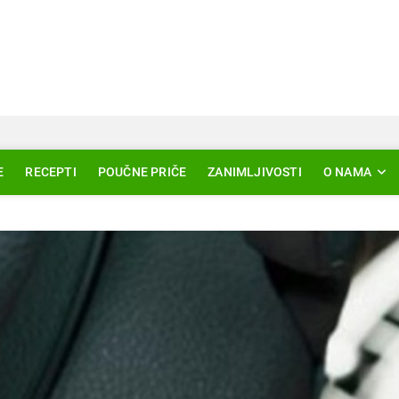
Svjetlo Islama
LAM – EDUKACIJA – AKTUELNOSTI
E
RECEPTI
POUČNE PRIČE
ZANIMLJIVOSTI
O NAMA