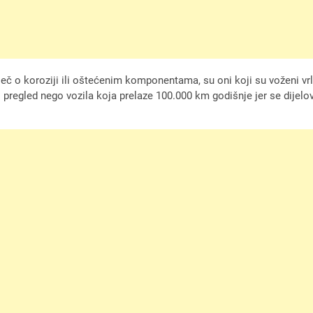
iječ o koroziji ili oštećenim komponentama, su oni koji su voženi 
 pregled nego vozila koja prelaze 100.000 km godišnje jer se dijelo