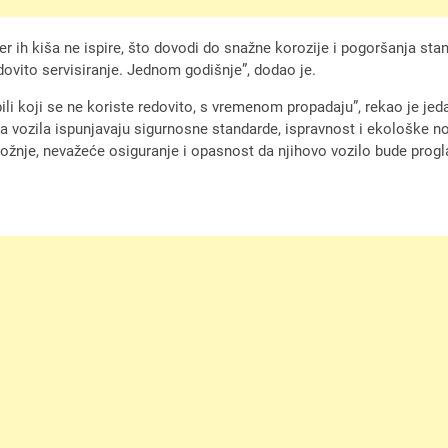
r ih kiša ne ispire, što dovodi do snažne korozije i pogoršanja stan
edovito servisiranje. Jednom godišnje”, dodao je.
ili koji se ne koriste redovito, s vremenom propadaju”, rekao je je
a vozila ispunjavaju sigurnosne standarde, ispravnost i ekološke no
 vožnje, nevažeće osiguranje i opasnost da njihovo vozilo bude prog