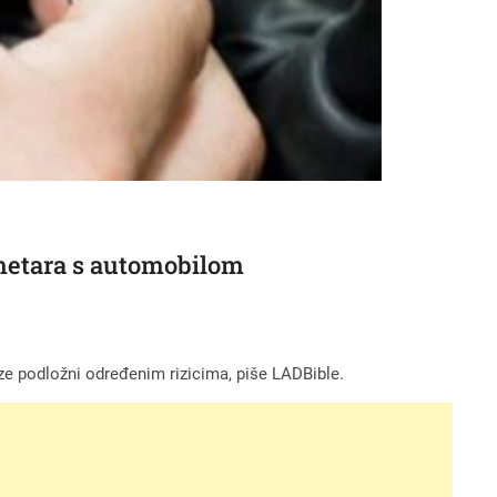
ometara s automobilom
ze podložni određenim rizicima, piše LADBible.