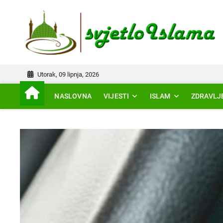
Skip
to
IS
content
Utorak, 09 lipnja, 2026
NASLOVNA
VIJESTI
ISLAM
ZDRAVLJ