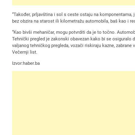
“Također, prljavština i sol s ceste ostaju na komponentama, je
bez obzira na starost ili kilometražu automobila, baš kao i r
“Kao bivši mehaničar, mogu potvrditi da je to točno. Automob
Tehnički pregled je zakonski obavezan kako bi se osiguralo d
valjanog tehničkog pregleda, vozači riskiraju kazne, zabrane
Večernji list.
Izvor:haber.ba