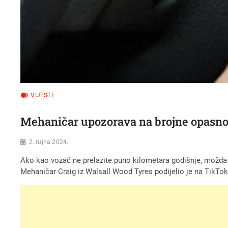
VIJESTI
Mehaničar upozorava na brojne opasnos
2. rujna 2024.
Ako kao vozač ne prelazite puno kilometara godišnje, možda bi
Mehaničar Craig iz Walsall Wood Tyres podijelio je na TikTo