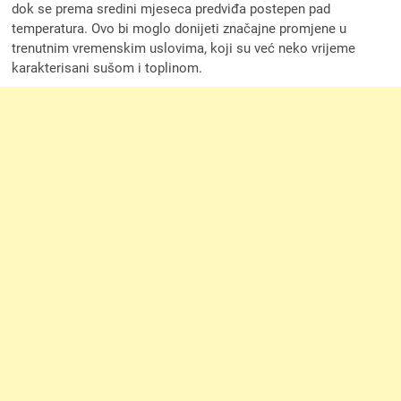
dok se prema sredini mjeseca predviđa postepen pad
temperatura. Ovo bi moglo donijeti značajne promjene u
trenutnim vremenskim uslovima, koji su već neko vrijeme
karakterisani sušom i toplinom.