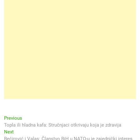
Navigacija
Previous
Previous
post:
Topla ili hladna kafa: Stručnjaci otkrivaju koja je zdravija
objava
Next
Next
post:
Bećirović i Valas: Članstvo BiH u NATO-u je zajednički interes