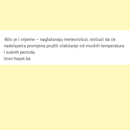
-Bilo je i vrijeme – naglašavaju meteorolozi, ističući da će
nadolazeća promjena pružiti olakšanje od visokih temperatura
i sušnih perioda.
Izvor:hayat.ba