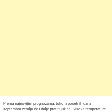
Prema najnovijim prognozama, tokom početnih dana
septembra zemlju će i dalje pratiti južina i visoke temperature,